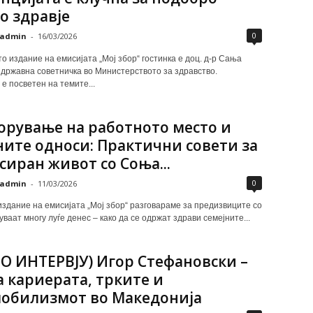
о здравје
0
admin
-
16/03/2026
то издание на емисијата „Мој збор“ гостинка е доц. д-р Сања
 државна советничка во Министерството за здравство.
е посветен на темите...
орување на работното место и
ните односи: Практични совети за
сиран живот со Соња...
0
admin
-
11/03/2026
издание на емисијата „Мој збор“ разговараме за предизвиците со
уваат многу луѓе денес – како да се одржат здрави семејните...
О ИНТЕРВЈУ) Игор Стефановски –
а кариерата, трките и
обилизмот во Македонија