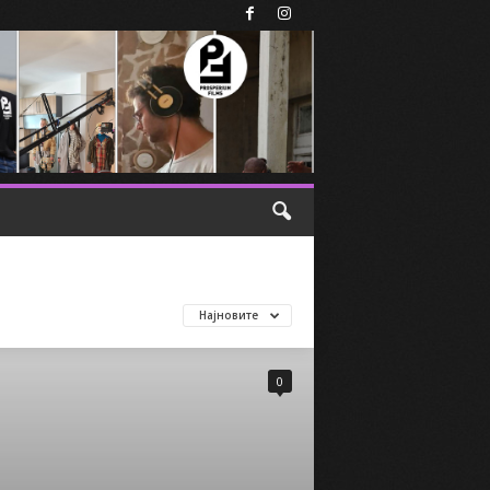
Најновите
0