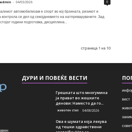
0
admin
-
04/03/2026
лниот автомобилизам е спорт во кој брзината, ризикот и
 контрола се дел од секојдневието на натпреварувачите. Зад
 стојат години подготовка, дисциплина...
страница 1 на 10
ДУРИ И ПОВЕЌЕ ВЕСТИ
ПО
инфо
Грешката што многумина
ја прават во жешките
вест
денови: Наместо да го...
живот
животен стил
04/08/2026
зани
Ова е шумата која лекува
совет
од тешки здравствени
лавен
состојби: Што се...