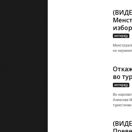
(ВИДЕ
Менст
избор
интервју
Менструалн
но нејзинит
Откаж
во ту
интервју
Во најново
Алексова М
туристички 
(ВИДЕ
Преве