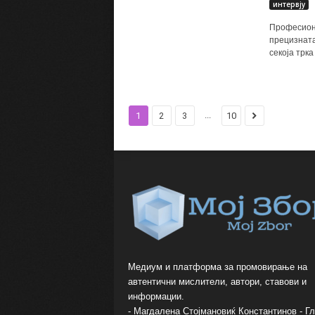
интервју
Професиона
прецизната
секоја трка
...
1
2
3
10
Медиум и платформа за промовирање на
автентични мислители, автори, ставови и
информации.
- Магдалена Стојмановиќ Константинов - Г