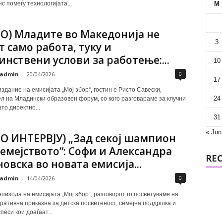
с помеѓу технологијата...
M
О) Младите во Македонија не
3
т само работа, туку и
инствени услови за работење:...
10
0
admin
-
20/04/2026
17
здание на емисијата „Мој збор“, гостин е Ристо Савески,
24
л на Младински образовен форум, со кого разговараме за клучни
о директно...
31
« Jun
О ИНТЕРВЈУ) „Зад секој шампион
семејството“: Софи и Александра
RE
овска во новата емисија...
0
admin
-
14/04/2026
епизода на емисијата „Мој збор“, разговорот го посветуваме на
ративна приказна за детска посветеност, семејна поддршка и
песи кои доаѓаат...