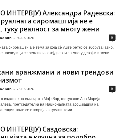
О ИНТЕРВЈУ) Александра Радевска:
руалната сиромаштија не е
, туку реалност за многу жени
0
admin
-
30/03/2026
ата сиромаштија е тема за која сѐ уште ретко се зборува јавно,
е последици се реални и секојдневни за многу девојки и жени....
ани аранжмани и нови трендови
ризмот
0
admin
-
23/03/2026
то издание на емисијата Мој збор, гостуваше Ана Марија
алева, претседателка на Националната асоцијација на
агенции, каде се отворија актуелни теми...
О ИНТЕРВЈУ) Саздовска:
нцијата е клучна за подобро