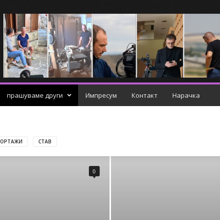
прашуваме други
Импресум
Контакт
Нарачка
ПОРТАЖИ
СТАВ
0