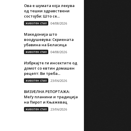
Ова е шумата која лекува
од тешки здравствени
состојби: Што се...
животен стил
04/08/2026
Македонија што
воодушевува: Скриената
убавина на Беласица
животен стил
04/08/2026
Избркајте ги инсектите од
домот со евтин домашен
рецепт: Ви треба...
животен стил
23/06/2026
ВИЗУЕЛНА РЕПОРТАЖА:
Меѓу планини и традиција
на Пирот и Књажевац
животен стил
23/06/2026