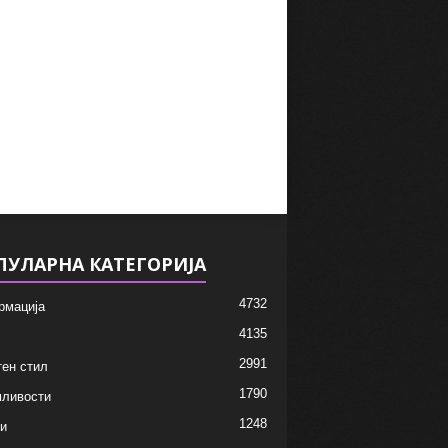
ПУЛАРНА КАТЕГОРИЈА
4732
рмација
4135
2991
ен стил
1790
мливости
1248
и