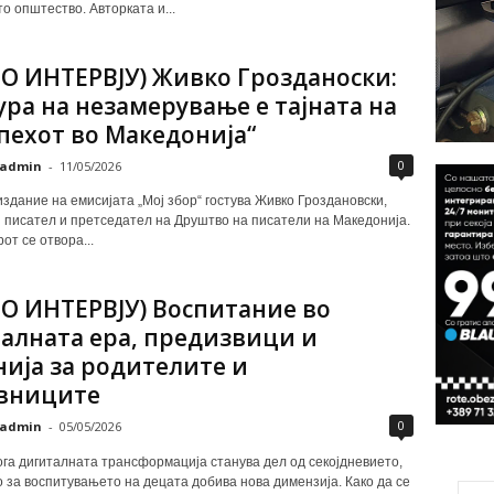
о општество. Авторката и...
О ИНТЕРВЈУ) Живко Грозданоски:
ура на незамерување е тајната на
спехот во Македонија“
0
admin
-
11/05/2026
издание на емисијата „Мој збор“ гостува Живко Гроздановски,
 писател и претседател на Друштво на писатели на Македонија.
от се отвора...
О ИНТЕРВЈУ) Воспитание во
алната ера, предизвици и
ија за родителите и
вниците
0
admin
-
05/05/2026
ога дигиталната трансформација станува дел од секојдневието,
за воспитувањето на децата добива нова димензија. Како да се