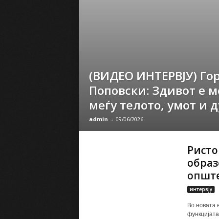
(ВИДЕО ИНТЕРВЈУ) Го
Поповски: Здивот е м
меѓу телото, умот и 
admin
-
09/06/2026
Ристо
образ
општ
интервју
Во новата 
функцијата