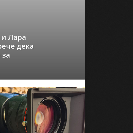
 и Лара
рече дека
 за