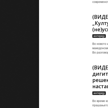
современот
(ВИДЕ
„Култ
(не)у
интервју
Во новото 
македонски
Во разговор
(ВИДЕ
дигит
решен
наста
интервју
Во време к
прашањето 