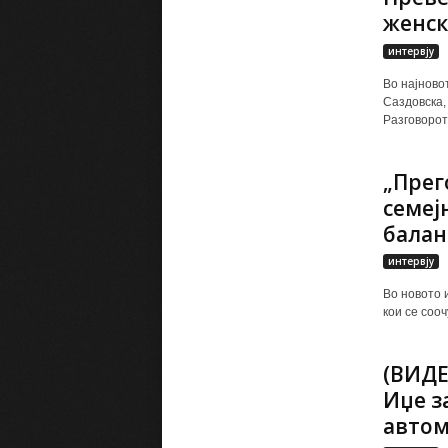
женск
интервју
Во најново
Саздовска,
Разговорот 
„Прег
семеј
балан
интервју
Во новото 
кои се сооч
(ВИДЕ
Иџе з
автом