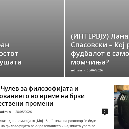
(ИНТЕРВЈУ) Лана
ран
Спасовски – Кој 
остот
фудбалот е само
душата
момчиња?
admin
-
05/06/2026
 Чулев за филозофијата и
ованието во време на брзи
ествени промени
0
admin
-
28/05/2026
епизода на емисијата „Мој збор“, тема на разговор ќе биде
 на филозофијата во образованието и нејзината улога во