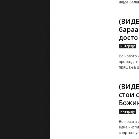
најде балан
(ВИДЕ
бараа
досто
интервју
Во новото и
претседате
прашања шт
(ВИДЕ
стои 
Божин
интервју
Во новата 
една инспи
спортски ус