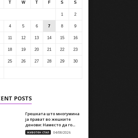
T
W
T
F
S
S
1
2
4
5
6
7
8
9
11
12
13
14
15
16
18
19
20
21
22
23
25
26
27
28
29
30
CENT POSTS
Грешката што многумина
ја прават во жешките
денови: Наместо да го...
животен стил
04/08/2026