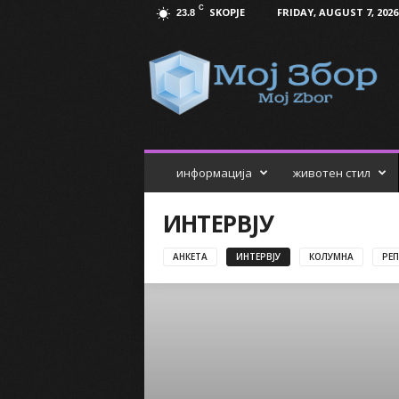
C
SKOPJE
FRIDAY, AUGUST 7, 2026
23.8
М
о
ј
З
б
о
р
информација
животен стил
ИНТЕРВЈУ
АНКЕТА
ИНТЕРВЈУ
КОЛУМНА
РЕ