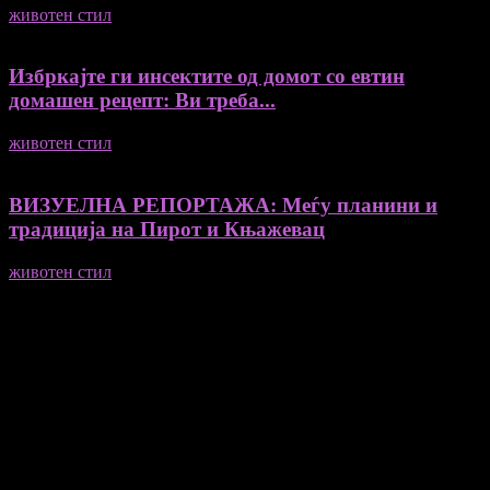
животен стил
04/08/2026
Избркајте ги инсектите од домот со евтин
домашен рецепт: Ви треба...
животен стил
23/06/2026
ВИЗУЕЛНА РЕПОРТАЖА: Меѓу планини и
традиција на Пирот и Књажевац
животен стил
23/06/2026
Медиум и платформа за промовирање на автентични
мислители, автори, ставови и информации.
- Магдалена Стојмановиќ Константинов - Главен и одговорен
уредник
- Миодраг Константинов - Автор
- Ристо Пауновски - Автор
Колумнисти на Мој збор
- Гоце Кузески