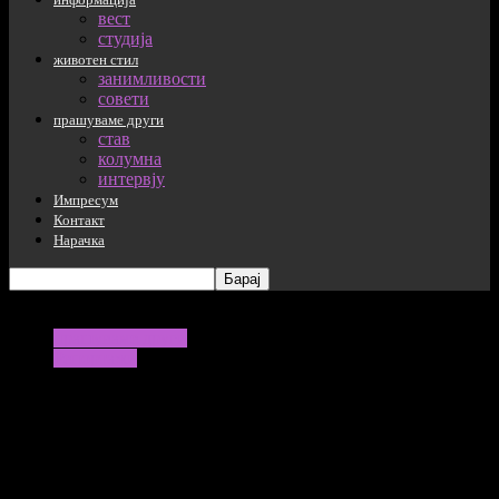
вест
студија
животен стил
занимливости
совети
прашуваме други
став
колумна
интервју
Импресум
Контакт
Нарачка
прашуваме други
Репортажи
Нема веќе место за чување на
одземените предмети: „Проклети
пари“ ја кочат продажбата на запленет
имот