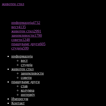
животен стил
04/08/2026
ПОПУЛАРНА КАТЕГОРИЈА
информација
4732
вест
4135
животен стил
2991
занимливости
1790
совети
1248
прашуваме други
605
студија
599
информација
вест
студија
животен стил
занимливости
совети
прашуваме други
став
колумна
интервју
Импресум
Контакт