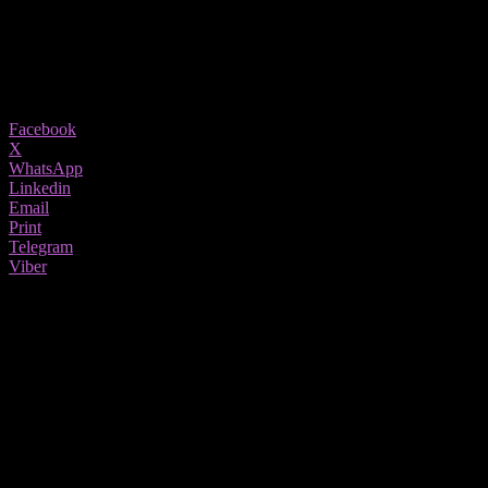
14/01/2026
4888
Share
Facebook
X
WhatsApp
Linkedin
Email
Print
Telegram
Viber
Во услови кога државата натрупа илјадници одземени
предмети — станови, куќи, автомобили и други вредни
средства — од банки, компании или граѓани кои не ги
подмируваа обврските, институциите се соочуваат со нов
предизвик:
каде да се чуваат сето тоа?
Складовите и халеите каде што се сместени овие предмети се
преполни. Според извори од јавните службеници, повеќе
нема слободни капацитети, а трошоците за чувањето секој
месец стануваат сè поголем товар за буџетот на
Северна