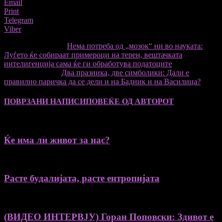
Email
Print
Telegram
Viber
претходниот член,
Нема потреба од „мозок“ ни во науката:
Луѓето ќе собираат примероци на терен, вештачката
интелигенција сама ќе ги обработува податоците
Следната статија
Два празника, две симболики: Дали е
правилно паричка да се дели и на Бадник и на Василица?
ПОВРЗАНИ НАПИСИ
ПОВЕЌЕ ОД АВТОРОТ
Ќе има ли живот за нас?
Расте будалијата, расте ентропијата
(ВИДЕО ИНТЕРВЈУ) Горан Поповски: Здивот е