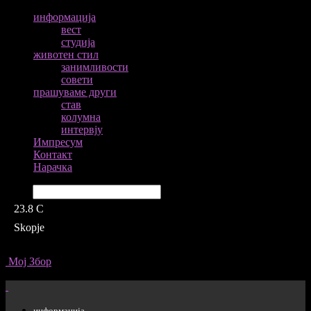
информација
вест
студија
животен стил
занимливости
совети
прашуваме други
став
колумна
интервју
Импресум
Контакт
Нарачка
Барај
23.8
C
Skopje
Мој Збор
информација