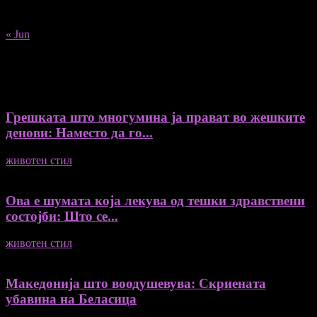
24
25
26
27
28
29
30
31
« Jun
Recent Posts
Грешката што многумина ја прават во жешките
денови: Наместо да го...
животен стил
04/08/2026
Ова е шумата која лекува од тешки здравствени
состојби: Што се...
животен стил
04/08/2026
Македонија што воодушевува: Скриената
убавина на Беласица