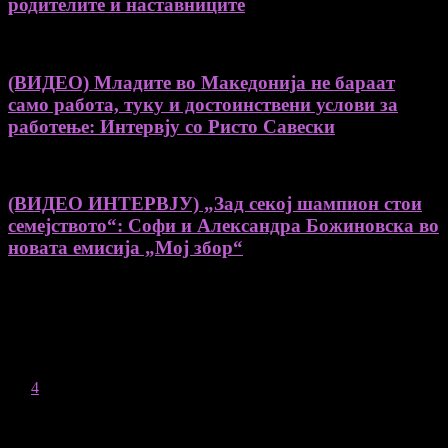
родителите и наставниците
(ВИДЕО) Младите во Македонија не бараат
само работа, туку и достоинствени услови за
работење: Интервју со Ристо Савески
(ВИДЕО ИНТЕРВЈУ) „Зад секој шампион стои
семејството“: Софи и Александра Божиновска во
новата емисија „Мој збор“
August 2026
M
T
W
T
F
S
S
1
2
3
4
5
6
7
8
9
10
11
12
13
14
15
16
17
18
19
20
21
22
23