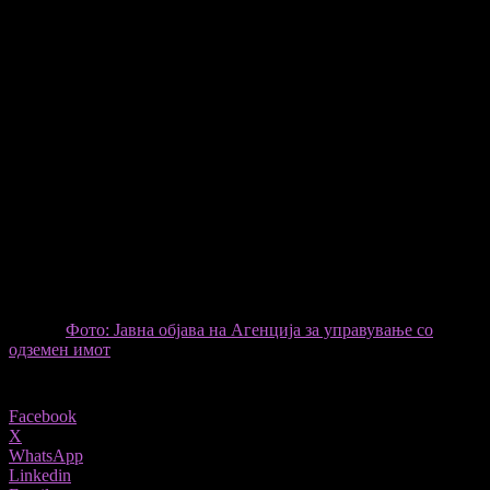
„Целта е да се најде метод како овие предмети да не
остануваат заложени во складишта, туку да се вградат назад
во економијата“, велат од институцијата.
Меѓу експертите има предлози за олеснување на условите за
купување, подобра промоција на аукциите, па дури и
субвенции за купувачи, но сè уште нема официјални
политики.
Додека складиштата се преполни, а граѓаните упорно
одбегнуваат да купуваат одземен имот,
државата останува со
голем и скап проблем без јасно решение.
Перцепцијата дека
тоа се „проклети пари“ — односно имот со негативна
историја — е клучен фактор што го кочи пазарот и создава
нов товар за буџетот на Северна Македонија.
ИЗВОР
Фото: Јавна објава на Агенција за управување со
одземен имот
Share
Facebook
X
WhatsApp
Linkedin