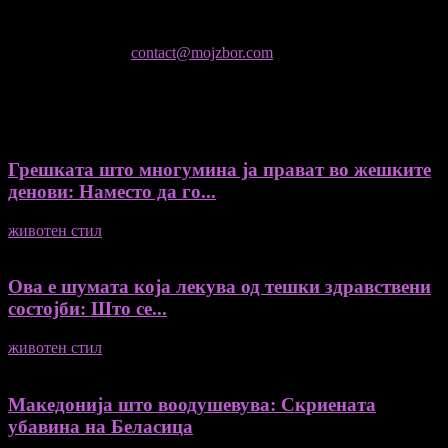
Не е дозволено преземање или копирање на содржините на
Мој збор, без согласност на уредникот
контактирајте не:
contact@mojzbor.com
ДУРИ И ПОВЕЌЕ ВЕСТИ
Грешката што многумина ја прават во жешките
денови: Наместо да го...
животен стил
04/08/2026
Ова е шумата која лекува од тешки здравствени
состојби: Што се...
животен стил
04/08/2026
Македонија што воодушевува: Скриената
убавина на Беласица