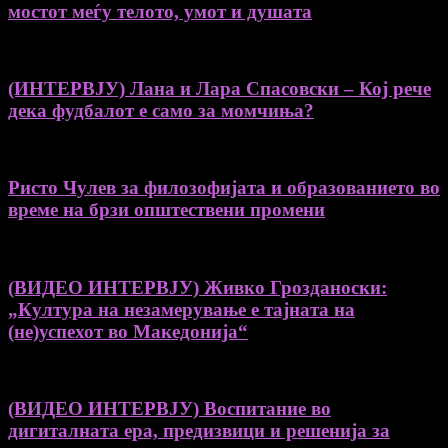
мостот меѓу телото, умот и душата
(ИНТЕРВЈУ) Лана и Лара Спасовски – Кој рече
дека фудбалот е само за момчиња?
Ристо Чулев за филозофијата и образованието во
време на брзи општествени промени
(ВИДЕО ИНТЕРВЈУ) Живко Грозданоски:
„Култура на незамерување е тајната на
(не)успехот во Македонија“
(ВИДЕО ИНТЕРВЈУ) Воспитание во
дигиталната ера, предизвици и решенија за