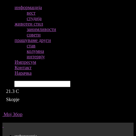
информација
вест
студија
животен стил
занимливости
совети
прашуваме други
став
колумна
интервју
Импресум
Контакт
Нарачка
Барај
21.3
C
Skopje
Мој Збор
информација