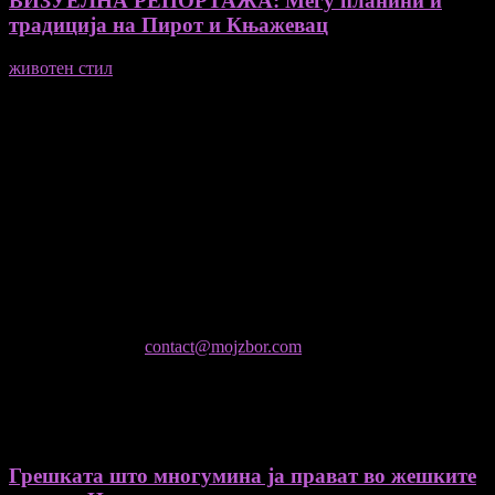
ВИЗУЕЛНА РЕПОРТАЖА: Меѓу планини и
традиција на Пирот и Књажевац
животен стил
23/06/2026
Медиум и платформа за промовирање на автентични
мислители, автори, ставови и информации.
- Магдалена Стојмановиќ Константинов - Главен и одговорен
уредник
- Миодраг Константинов - Автор
- Ристо Пауновски - Автор
Колумнисти на Мој збор
- Гоце Кузески
Не е дозволено преземање или копирање на содржините на
Мој збор, без согласност на уредникот
контактирајте не:
contact@mojzbor.com
ДУРИ И ПОВЕЌЕ ВЕСТИ
Грешката што многумина ја прават во жешките