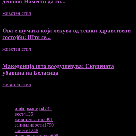
денови: Наместо да го...
животен стил
04/08/2026
Ова е шумата која лекува од тешки здравствени
состојби: Што се...
животен стил
04/08/2026
Македонија што воодушевува: Скриената
убавина на Беласица
животен стил
04/08/2026
ПОПУЛАРНА КАТЕГОРИЈА
информација
4732
вест
4135
животен стил
2991
занимливости
1790
совети
1248
прашуваме други
605