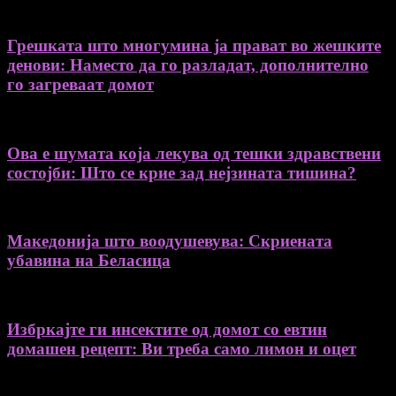
Грешката што многумина ја прават во жешките
денови: Наместо да го разладат, дополнително
го загреваат домот
Ова е шумата која лекува од тешки здравствени
состојби: Што се крие зад нејзината тишина?
Македонија што воодушевува: Скриената
убавина на Беласица
Избркајте ги инсектите од домот со евтин
домашен рецепт: Ви треба само лимон и оцет