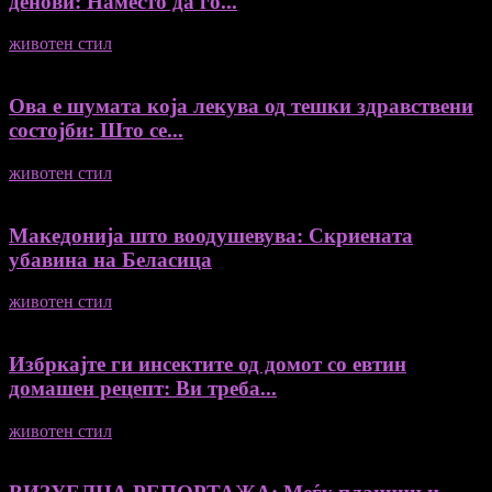
денови: Наместо да го...
животен стил
04/08/2026
Ова е шумата која лекува од тешки здравствени
состојби: Што се...
животен стил
04/08/2026
Македонија што воодушевува: Скриената
убавина на Беласица
животен стил
04/08/2026
Избркајте ги инсектите од домот со евтин
домашен рецепт: Ви треба...
животен стил
23/06/2026