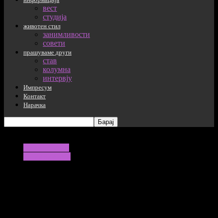
вест
студија
животен стил
занимливости
совети
прашуваме други
став
колумна
интервју
Импресум
Контакт
Нарачка
животен стил
занимливости
Зошто некои деца на Балканот
остануваат блиски со родителите и во
зрелата возраст?