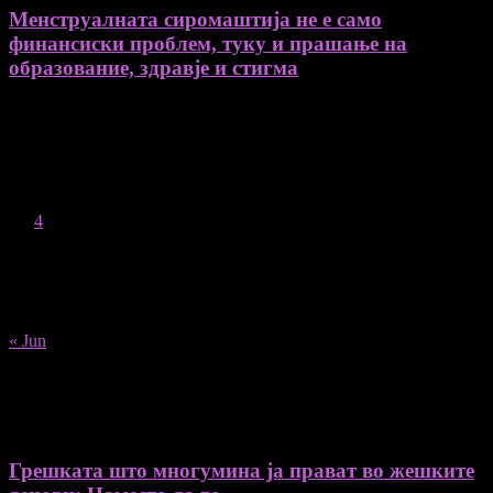
Менструалната сиромаштија не е само
финансиски проблем, туку и прашање на
образование, здравје и стигма
August 2026
M
T
W
T
F
S
S
1
2
3
4
5
6
7
8
9
10
11
12
13
14
15
16
17
18
19
20
21
22
23
24
25
26
27
28
29
30
31
« Jun
Recent Posts
Грешката што многумина ја прават во жешките