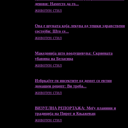
денови: Наместо да го...
животен стил
04/08/2026
Ова е шумата која лекува од тешки здравствени
состојби: Што се...
животен стил
04/08/2026
Македонија што воодушевува: Скриената
убавина на Беласица
животен стил
04/08/2026
Избркајте ги инсектите од домот со евтин
домашен рецепт: Ви треба...
животен стил
23/06/2026
ВИЗУЕЛНА РЕПОРТАЖА: Меѓу планини и
традиција на Пирот и Књажевац
животен стил
23/06/2026