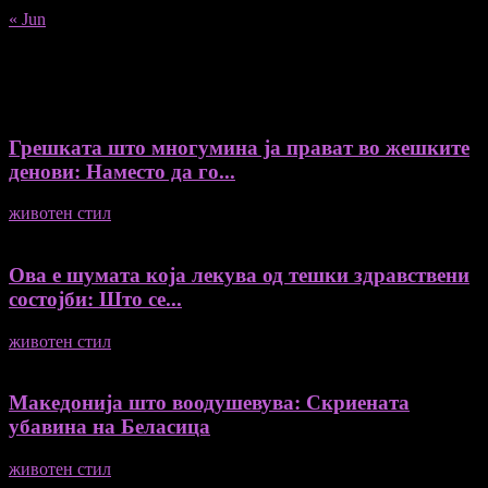
« Jun
Recent Posts
Грешката што многумина ја прават во жешките
денови: Наместо да го...
животен стил
04/08/2026
Ова е шумата која лекува од тешки здравствени
состојби: Што се...
животен стил
04/08/2026
Македонија што воодушевува: Скриената
убавина на Беласица
животен стил
04/08/2026