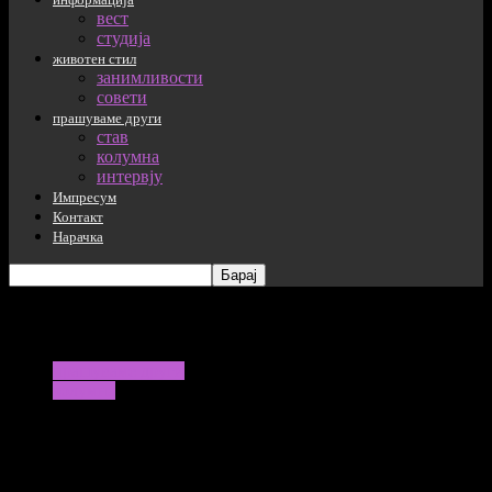
вест
студија
животен стил
занимливости
совети
прашуваме други
став
колумна
интервју
Импресум
Контакт
Нарачка
Фото: Pexels-marek-piwnicki
прашуваме други
колумна
Расте будалијата, расте ентропијата
09/06/2026