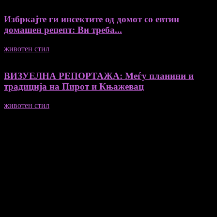
Избркајте ги инсектите од домот со евтин
домашен рецепт: Ви треба...
животен стил
23/06/2026
ВИЗУЕЛНА РЕПОРТАЖА: Меѓу планини и
традиција на Пирот и Књажевац
животен стил
23/06/2026
Медиум и платформа за промовирање на автентични
мислители, автори, ставови и информации.
- Магдалена Стојмановиќ Константинов - Главен и одговорен
уредник
- Миодраг Константинов - Автор
- Ристо Пауновски - Автор
Колумнисти на Мој збор
- Гоце Кузески
Не е дозволено преземање или копирање на содржините на