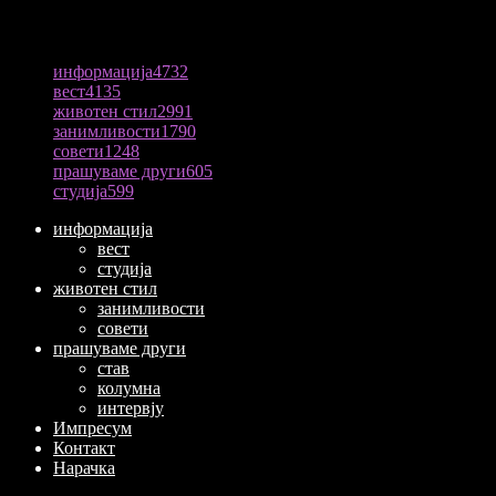
ПОПУЛАРНА КАТЕГОРИЈА
информација
4732
вест
4135
животен стил
2991
занимливости
1790
совети
1248
прашуваме други
605
студија
599
информација
вест
студија
животен стил
занимливости
совети
прашуваме други
став
колумна
интервју
Импресум
Контакт
Нарачка