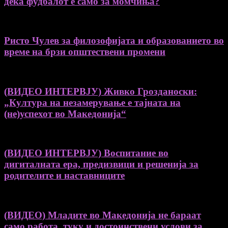
дека фудбалот е само за момчиња?
Ристо Чулев за филозофијата и образованието во
време на брзи општествени промени
(ВИДЕО ИНТЕРВЈУ) Живко Грозданоски:
„Култура на незамерување е тајната на
(не)успехот во Македонија“
(ВИДЕО ИНТЕРВЈУ) Воспитание во
дигиталната ера, предизвици и решенија за
родителите и наставниците
(ВИДЕО) Младите во Македонија не бараат
само работа, туку и достоинствени услови за