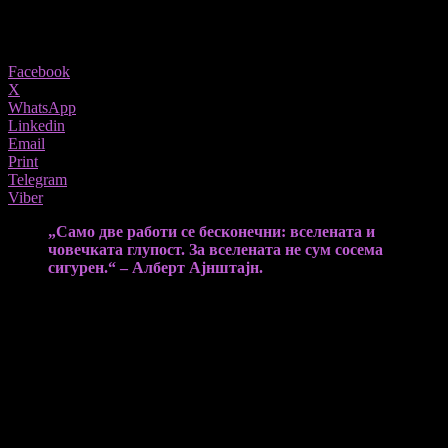
5908
Share
Facebook
X
WhatsApp
Linkedin
Email
Print
Telegram
Viber
„Само две работи се бесконечни: вселената и
човечката глупост. За вселената не сум сосема
сигурен.“ – Алберт Ајнштајн.
Живееме во време на парадокси. Никогаш човештвото не
било побогато, а толку духовно осиромашено. Никогаш не сме
имале повеќе информации, а помалку мудрост. Никогаш не
сме биле толку поврзани преку технологијата, а толку
осамени во душата. Расте будалијата. Не зборувам за
недостаток на интелигенција. Историјата покажала дека и
многу интелигентни луѓе можат да бидат неразумни.
Будалијата за која зборувам е губење на способноста да се
разликува вистината од лагата, доброто од злото, вредноста од