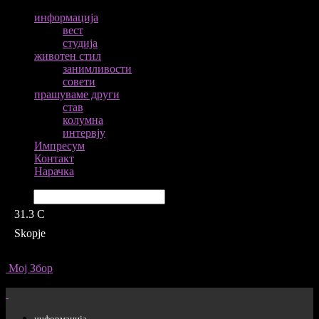
информација
вест
студија
животен стил
занимливости
совети
прашуваме други
став
колумна
интервју
Импресум
Контакт
Нарачка
Барај
31.3
C
Skopje
Мој Збор
информација