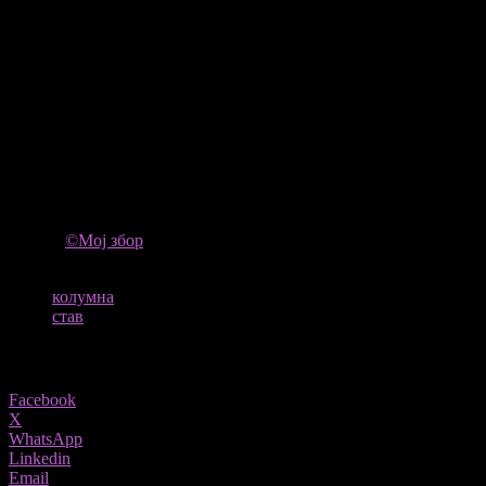
покае кога ќе падне и да стане кога ќе биде соборен. Зашто
цивилизациите не ги спасуваат мнозинствата. Ги спасуваат
малцинствата што одбиваат да му се поклонат на хаосот.
Автор: Гоце Кузески
*Авторот е професор по физика и колумнист
ИЗВОР
©Мој збор
ТАГОВИ
колумна
став
Share
Facebook
X
WhatsApp
Linkedin
Email