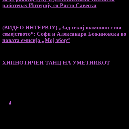
работење: Интервју со Ристо Савески
(ВИДЕО ИНТЕРВЈУ) „Зад секој шампион стои
семејството“: Софи и Александра Божиновска во
новата емисија „Мој збор“
ХИПНОТИЧЕН ТАНЦ НА УМЕТНИКОТ
August 2026
M
T
W
T
F
S
S
1
2
3
4
5
6
7
8
9
10
11
12
13
14
15
16
17
18
19
20
21
22
23
24
25
26
27
28
29
30
31