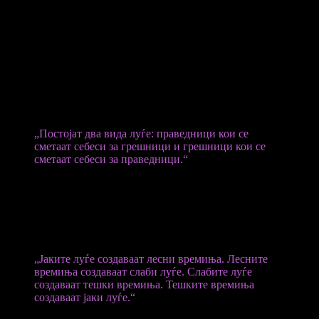
Некогаш човекот се срамел од своите пороци. Денес се срами
од своите доблести. Скромноста се смета за слабост. Чесноста
за наивност. Верноста за застареност. Чистотата за предмет на
потсмев. Но кога ќе исчезне срамот, исчезнува и последната
внатрешна одбрана на човекот. Тогаш законот не е доволен.
Стравот не е доволен. Затоа што општеството опстојува не
само на закони, туку и на совест.
Францускиот мислител
Блез Паскал
напишал:
„Постојат два вида луѓе: праведници кои се
сметаат себеси за грешници и грешници кои се
сметаат себеси за праведници.“
Токму тука лежи трагедијата на современиот човек. Не во тоа
што греши, туку во тоа што престанува да признава дека
греши. Не во тоа што паѓа, туку во тоа што почнува да го
нарекува падот напредок. Историјата одамна ја забележала
оваа појава. Често се цитира мислата:
„Јаките луѓе создаваат лесни времиња. Лесните
времиња создаваат слаби луѓе. Слабите луѓе
создаваат тешки времиња. Тешките времиња
создаваат јаки луѓе.“