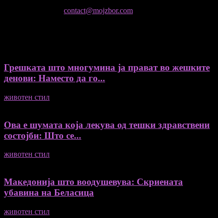
Мој збор, без согласност на уредникот
контактирајте не:
contact@mojzbor.com
ДУРИ И ПОВЕЌЕ ВЕСТИ
Грешката што многумина ја прават во жешките
денови: Наместо да го...
животен стил
04/08/2026
Ова е шумата која лекува од тешки здравствени
состојби: Што се...
животен стил
04/08/2026
Македонија што воодушевува: Скриената
убавина на Беласица
животен стил
04/08/2026