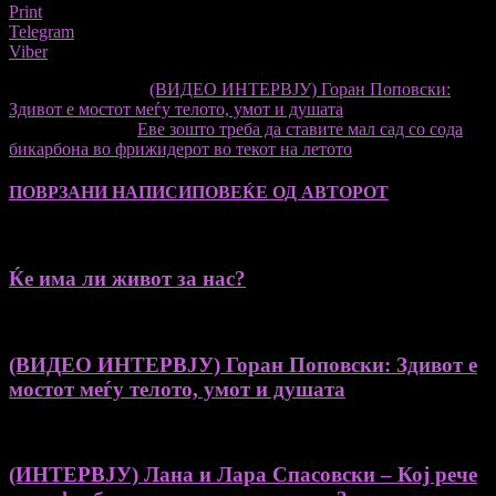
Print
Telegram
Viber
претходниот член,
(ВИДЕО ИНТЕРВЈУ) Горан Поповски:
Здивот е мостот меѓу телото, умот и душата
Следната статија
Еве зошто треба да ставите мал сад со сода
бикарбона во фрижидерот во текот на летото
ПОВРЗАНИ НАПИСИ
ПОВЕЌЕ ОД АВТОРОТ
Ќе има ли живот за нас?
(ВИДЕО ИНТЕРВЈУ) Горан Поповски: Здивот е
мостот меѓу телото, умот и душата
(ИНТЕРВЈУ) Лана и Лара Спасовски – Кој рече