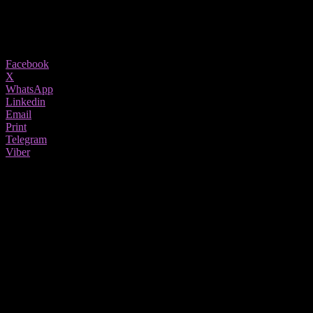
11/02/2026
1548
Share
Facebook
X
WhatsApp
Linkedin
Email
Print
Telegram
Viber
Нела Манческа и нејзината мајка Мирјана Манческа беа
гостинки во емисијата „Мој збор“, каде искрено зборуваа за
соништата, предизвиците и патот до големата сцена. Нела
годинава ја претставуваше Македонија на Евросонг, со што го
оствари својот долгогодишен сон и го круниса трудот
вложуван со години. Нејзиниот настап беше резултат на
упорност, посветеност и континуирана работа, но и на
силната поддршка што ја има од своето семејство.
Мирјана Манческа, како мајка и најголем поддржувач, во
емисијата посочи дека во Македонија недостигаат доволно
талент шоуа и музички фестивали кои би им дале простор на