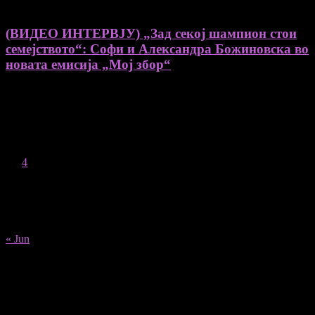
(ВИДЕО ИНТЕРВЈУ) „Зад секој шампион стои
семејството“: Софи и Александра Божиновска во
новата емисија „Мој збор“
August 2026
M
T
W
T
F
S
S
1
2
3
4
5
6
7
8
9
10
11
12
13
14
15
16
17
18
19
20
21
22
23
24
25
26
27
28
29
30
31
« Jun
Recent Posts