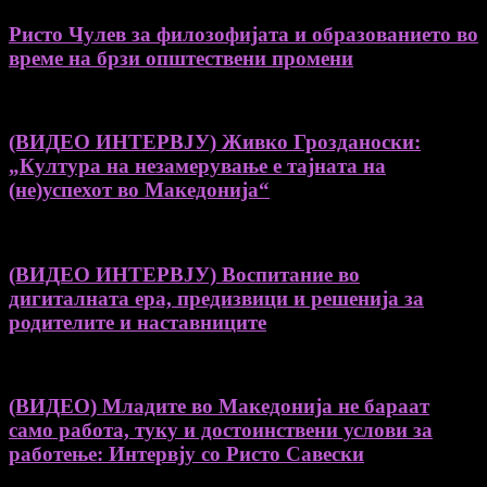
Ристо Чулев за филозофијата и образованието во
време на брзи општествени промени
(ВИДЕО ИНТЕРВЈУ) Живко Грозданоски:
„Култура на незамерување е тајната на
(не)успехот во Македонија“
(ВИДЕО ИНТЕРВЈУ) Воспитание во
дигиталната ера, предизвици и решенија за
родителите и наставниците
(ВИДЕО) Младите во Македонија не бараат
само работа, туку и достоинствени услови за
работење: Интервју со Ристо Савески