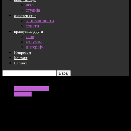
вест
студија
животен стил
занимливости
совети
прашуваме други
став
колумна
интервју
Импресум
Контакт
Нарачка
прашуваме други
интервју
Кога родителската љубов и поддршка
ги надминува сите недостатоци на
системот