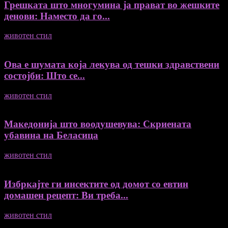
Грешката што многумина ја прават во жешките
денови: Наместо да го...
животен стил
04/08/2026
Ова е шумата која лекува од тешки здравствени
состојби: Што се...
животен стил
04/08/2026
Македонија што воодушевува: Скриената
убавина на Беласица
животен стил
04/08/2026
Избркајте ги инсектите од домот со евтин
домашен рецепт: Ви треба...
животен стил
23/06/2026