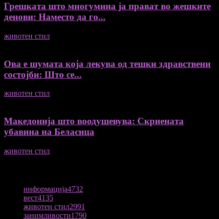
Грешката што многумина ја прават во жешките
денови: Наместо да го...
животен стил
04/08/2026
Ова е шумата која лекува од тешки здравствени
состојби: Што се...
животен стил
04/08/2026
Македонија што воодушевува: Скриената
убавина на Беласица
животен стил
04/08/2026
ПОПУЛАРНА КАТЕГОРИЈА
информација
4732
вест
4135
животен стил
2991
занимливости
1790