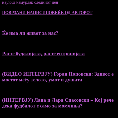
најлош мамурлак следниот ден
ПОВРЗАНИ НАПИСИ
ПОВЕЌЕ ОД АВТОРОТ
Ќе има ли живот за нас?
Расте будалијата, расте ентропијата
(ВИДЕО ИНТЕРВЈУ) Горан Поповски: Здивот е
мостот меѓу телото, умот и душата
(ИНТЕРВЈУ) Лана и Лара Спасовски – Кој рече
дека фудбалот е само за момчиња?