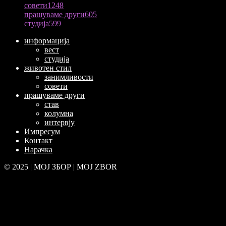
совети
1248
прашуваме други
605
студија
599
информација
вест
студија
животен стил
занимливости
совети
прашуваме други
став
колумна
интервју
Импресум
Контакт
Нарачка
© 2025 | МОЈ ЗБОР | MOJ ZBOR