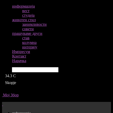
информација
вест
студија
животен стил
занимливости
совети
прашуваме други
став
колумна
интервју
Импресум
Контакт
Нарачка
Барај
34.3
C
Skopje
Мој Збор
информација