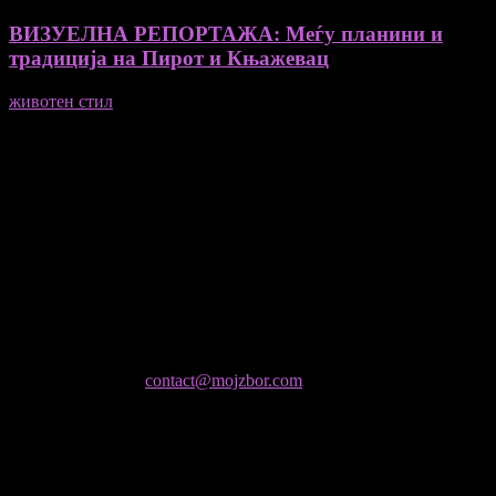
ВИЗУЕЛНА РЕПОРТАЖА: Меѓу планини и
традиција на Пирот и Књажевац
животен стил
23/06/2026
Медиум и платформа за промовирање на автентични
мислители, автори, ставови и информации.
- Магдалена Стојмановиќ Константинов - Главен и одговорен
уредник
- Миодраг Константинов - Автор
- Ристо Пауновски - Автор
Колумнисти на Мој збор
- Гоце Кузески
Не е дозволено преземање или копирање на содржините на
Мој збор, без согласност на уредникот
контактирајте не:
contact@mojzbor.com
ДУРИ И ПОВЕЌЕ ВЕСТИ