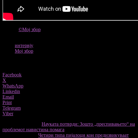
ИЗВОР
©Мој збор
ТАГОВИ
интервју
Мој збор
Share
Facebook
X
WhatsApp
Linkedin
Email
Print
Telegram
Viber
претходниот член,
Науката потврди: Зошто „преспивањето“ на
проблемот навистина помага
Следната статија
Четири типа пијалоци кои предизвикуваат