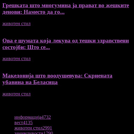
Грешката што многумина ја прават во жешките
денови: Наместо да го...
животен стил
04/08/2026
Ова е шумата која лекува од тешки здравствени
состојби: Што се...
животен стил
04/08/2026
Македонија што воодушевува: Скриената
убавина на Беласица
животен стил
04/08/2026
ПОПУЛАРНА КАТЕГОРИЈА
информација
4732
вест
4135
животен стил
2991
занимливости
1790