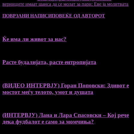
верниците имаат шанса да се молат за пари: Еве ја молитвата
ПОВРЗАНИ НАПИСИ
ПОВЕЌЕ ОД АВТОРОТ
Ќе има ли живот за нас?
Расте будалијата, расте ентропијата
(ВИДЕО ИНТЕРВЈУ) Горан Поповски: Здивот е
мостот меѓу телото, умот и душата
(ИНТЕРВЈУ) Лана и Лара Спасовски – Кој рече
дека фудбалот е само за момчиња?