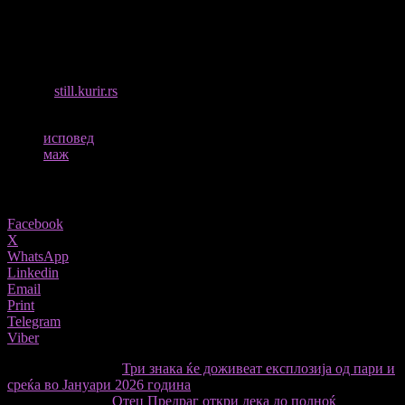
врска со жена што има деца, мора да знаеш дека никогаш нема
да бидеш на прво место. Ако не си подготвен да живееш на
маргините на сопствениот живот, подобро е воопшто да не
почнуваш.
ИЗВОР
still.kurir.rs
ТАГОВИ
исповед
маж
Share
Facebook
X
WhatsApp
Linkedin
Email
Print
Telegram
Viber
претходниот член,
Три знака ќе доживеат експлозија од пари и
среќа во Јануари 2026 година
Следната статија
Отец Предраг откри дека до полноќ