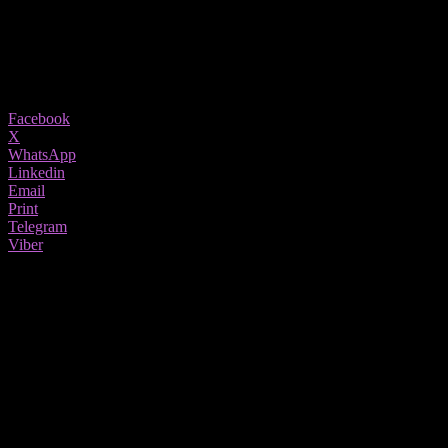
25/12/2025
1046
Share
Facebook
X
WhatsApp
Linkedin
Email
Print
Telegram
Viber
Кога наполнив 45 години, преку апликација за запознавање ја запознав Наташа. Таа
имаше 40 години и три деца. Во профилот искрено напиша дека не бара спонзор,
туку разбирање за нејзината животна ситуација. Ми се допадна таа отвореност.
Помислив дека станува збор за силна, стабилна жена – и се заљубив.
По неколку месеци врска, таа предложи да се вселат кај мене.
Имав трособен стан, а таа тешко ги покриваше трошоците за
кирија. Прифатив, воден од желбата за семејство и стравот од
самотија. Верував дека сè ќе се среди.