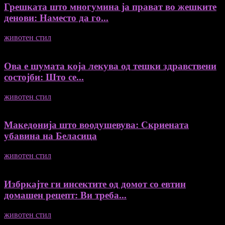
Грешката што многумина ја прават во жешките
денови: Наместо да го...
животен стил
04/08/2026
Ова е шумата која лекува од тешки здравствени
состојби: Што се...
животен стил
04/08/2026
Македонија што воодушевува: Скриената
убавина на Беласица
животен стил
04/08/2026
Избркајте ги инсектите од домот со евтин
домашен рецепт: Ви треба...
животен стил
23/06/2026