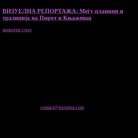
ВИЗУЕЛНА РЕПОРТАЖА: Меѓу планини и
традиција на Пирот и Књажевац
животен стил
23/06/2026
Медиум и платформа за промовирање на автентични
мислители, автори, ставови и информации.
- Магдалена Стојмановиќ Константинов - Главен и одговорен
уредник
- Миодраг Константинов - Автор
- Ристо Пауновски - Автор
Колумнисти на Мој збор
- Гоце Кузески
Не е дозволено преземање или копирање на содржините на
Мој збор, без согласност на уредникот
контактирајте не:
contact@mojzbor.com
ДУРИ И ПОВЕЌЕ ВЕСТИ