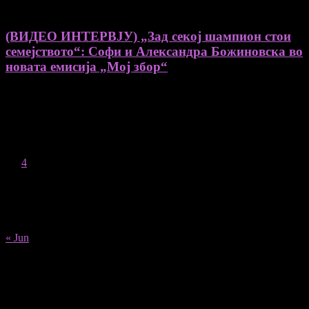
(ВИДЕО ИНТЕРВЈУ) „Зад секој шампион стои
семејството“: Софи и Александра Божиновска во
новата емисија „Мој збор“
August 2026
M
T
W
T
F
S
S
1
2
3
4
5
6
7
8
9
10
11
12
13
14
15
16
17
18
19
20
21
22
23
24
25
26
27
28
29
30
31
« Jun
Recent Posts