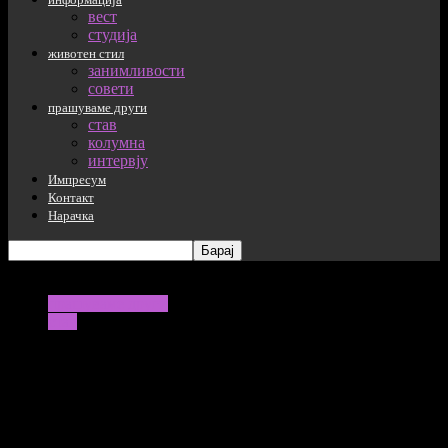
вест
студија
животен стил
занимливости
совети
прашуваме други
став
колумна
интервју
Импресум
Контакт
Нарачка
прашуваме други
став
Имав 45 години кога ја запознав
Наташа – самохрана мајка на три деца,
помислив: „Ете, сега доби семејство“
но се излажав