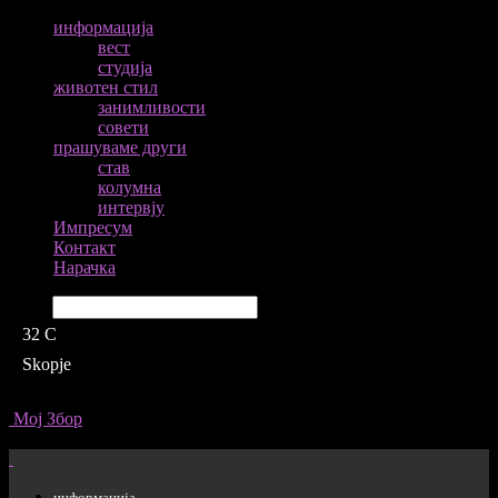
информација
вест
студија
животен стил
занимливости
совети
прашуваме други
став
колумна
интервју
Импресум
Контакт
Нарачка
Барај
32
C
Skopje
Мој Збор
информација