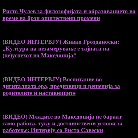
Ристо Чулев за филозофијата и образованието во
време на брзи општествени промени
(ВИДЕО ИНТЕРВЈУ) Живко Грозданоски:
„Култура на незамерување е тајната на
(не)успехот во Македонија“
(ВИДЕО ИНТЕРВЈУ) Воспитание во
дигиталната ера, предизвици и решенија за
родителите и наставниците
(ВИДЕО) Младите во Македонија не бараат
само работа, туку и достоинствени услови за
работење: Интервју со Ристо Савески