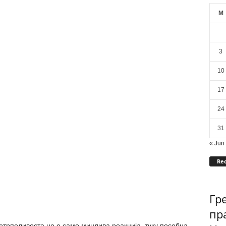
M
3
10
17
24
31
« Jun
Rec
Гр
пр
трпеливоста не е само минлива реакција, туку посебна