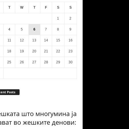
T
W
T
F
S
S
1
2
4
5
6
7
8
9
11
12
13
14
15
16
18
19
20
21
22
23
25
26
27
28
29
30
ent Posts
ешката што многумина ја
ават во жешките денови: