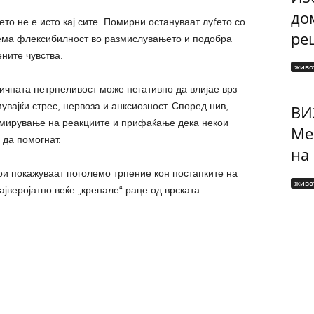
до
то не е исто кај сите. Помирни остануваат луѓето со
рец
ема флексибилност во размислувањето и подобра
ните чувства.
живо
ичната нетрпеливост може негативно да влијае врз
увајќи стрес, нервоза и анксиозност. Според нив,
ВИ
смирување на реакциите и прифаќање дека некои
Ме
 да помогнат.
на
ои покажуваат поголемо трпение кон постапките на
живо
ајверојатно веќе „кренале“ раце од врската.