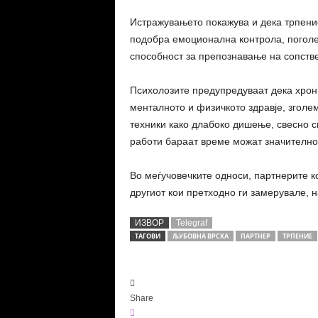
Истражувањето покажува и дека трпение
подобра емоционална контрола, погол
способност за препознавање на сопстве
Психолозите предупредуваат дека хрон
менталното и физичкото здравје, зголем
техники како длабоко дишење, свесно 
работи бараат време можат значително
Во меѓучовечките односи, партнерите к
другиот кои претходно ги замерувале, н
ИЗВОР
Telegraf
ТАГОВИ
ЉУБОВНА ВРСКА
ПАРТНЕР
ТРПЕНИЕ
Share