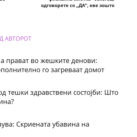
одговорете со „ДА“, еве зошто
Д АВТОРОТ
а прават во жешките денови:
ополнително го загреваат домот
од тешки здравствени состојби: Што
ина?
ува: Скриената убавина на