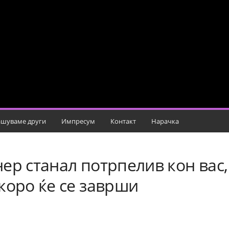
шуваме други
Импресум
Контакт
Нарачка
ер станал потрпелив кон вас,
коро ќе се заврши