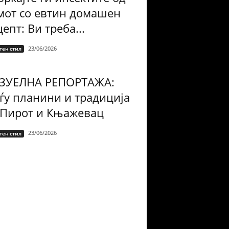
мот со евтин домашен
епт: Ви треба...
23/06/2026
тен стил
ЗУЕЛНА РЕПОРТАЖА:
ѓу планини и традиција
 Пирот и Књажевац
23/06/2026
тен стил