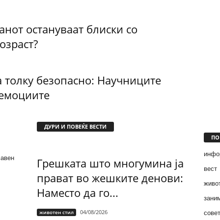
анот остануваат блиски со
озраст?
 толку безопасно: Научниците
 емоциите
ДУРИ И ПОВЕЌЕ ВЕСТИ
ПО
инфо
лавен
Грешката што многумина ја
вест
прават во жешките денови:
живо
Наместо да го...
зани
04/08/2026
животен стил
сове