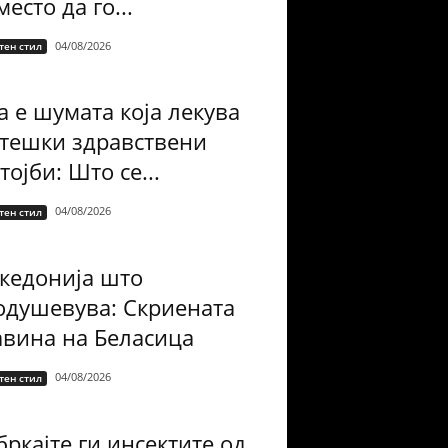
есто да го...
04/08/2026
тен стил
а е шумата која лекува
 тешки здравствени
тојби: Што се...
04/08/2026
тен стил
кедонија што
одушевува: Скриената
авина на Беласица
04/08/2026
тен стил
ркајте ги инсектите од