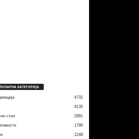
ПУЛАРНА КАТЕГОРИЈА
рмација
4732
4135
тен стил
2991
мливости
1790
ти
1248