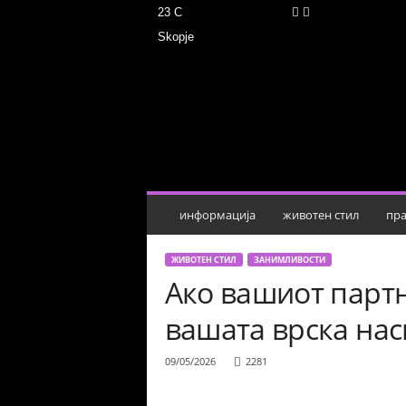
23
C
Skopje
М
о
ј
З
б
о
р
информација
животен стил
пра
ЖИВОТЕН СТИЛ
ЗАНИМЛИВОСТИ
Ако вашиот партн
вашата врска нас
09/05/2026
2281