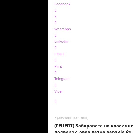
Facebook
X
WhatsApp
Linkedin
Email
Print
Telegram
Viber
претходниот член,
(РЕЦЕПТ) Заборавете на класичн
подварок, оваа летна верзија ќе 