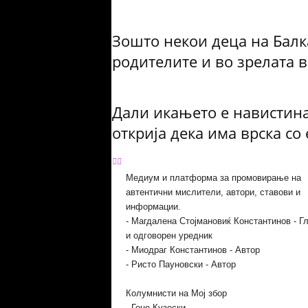
Зошто некои деца на Балк
родителите и во зрелата в
Дали икањето е навистина
открија дека има врска со
Медиум и платформа за промовирање на
автентични мислители, автори, ставови и
информации.
- Магдалена Стојмановиќ Константинов - Г
и одговорен уредник
- Миодраг Константинов - Автор
- Ристо Пауновски - Автор
Колумнисти на Мој збор
- Гоце Кузески