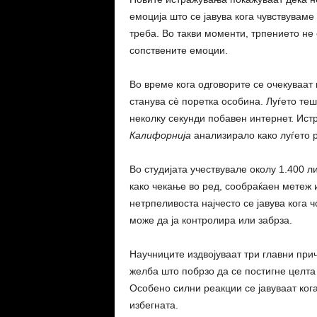
емоција што се јавува кога чувствуваме
треба. Во такви моменти, трпението не 
сопствените емоции.
Во време кога одговорите се очекуваат 
станува сè поретка особина. Луѓето те
неколку секунди побавен интернет. Ист
Калифорнија
анализирало како луѓето 
Во студијата учествувале околу 1.400 л
како чекање во ред, сообраќаен метеж 
нетрпеливоста најчесто се јавува кога ч
може да ја контролира или забрза.
Научниците издвојуваат три главни прич
желба што побрзо да се постигне целта 
Особено силни реакции се јавуваат ког
избегната.