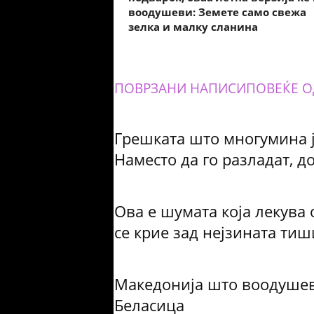
воодушеви: Земете само свежа
зелка и малку сланина
ПОВРЗАНИ НАПИСИ
ПОВЕЌЕ О
Грешката што многумина ј
Наместо да го разладат, д
Ова е шумата која лекува 
се крие зад нејзината тиш
Македонија што воодушев
Беласица