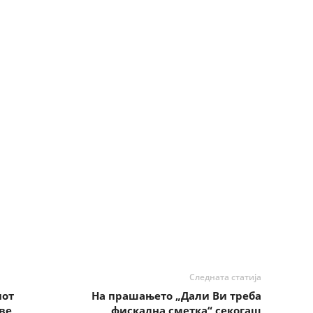
Следната статија
иот
На прашањето „Дали Ви треба
ве
фискална сметка“ секогаш