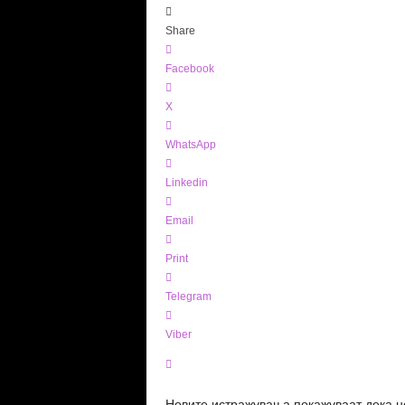
Share
Facebook
X
WhatsApp
Linkedin
Email
Print
Telegram
Viber
Новите истражувања покажуваат дека не