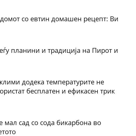
д домот со евтин домашен рецепт: Ви
у планини и традиција на Пирот и
 клими додека температурите не
користат бесплатен и ефикасен трик
е мал сад со сода бикарбона во
етото