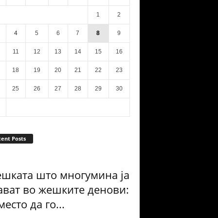
1
2
4
5
6
7
8
9
11
12
13
14
15
16
18
19
20
21
22
23
25
26
27
28
29
30
ent Posts
ешката што многумина ја
ават во жешките денови:
есто да го...