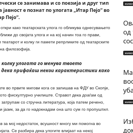
пчески се занимава и со поезија и друг тип
живо
јавност е познат по улогата „Итар Пејо“ во
р Пејо“.
Ов
откри како театарската улога го обликува однесувањето
од
ближи до својата улога и на кој начин тоа го прави,
сос
и театарот и колку ги памети репрликите од театарските
отна филозофија.
живо
колку улогата го менува твоето
л дека прифаќаш некои карактеристики како
Ма
во
те во првите мигови кога се запишав на ФДУ во Скопје,
уб
ното фискултурно училиште. Стравот дека доаѓам од
затрупам со стручна литература, која патем речено,
живо
 јазик, за да го надокнадам она што сум го пропуштил.
Изб
в за мој недостаток, всушност многу ми помогна во
до
ата. Се разбира дека улогите влијаат на некој