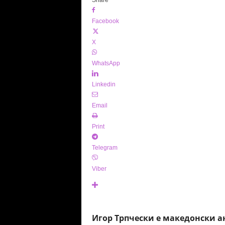
Facebook
X
WhatsApp
Linkedin
Email
Print
Telegram
Viber
Игор Трпчески е македонски а