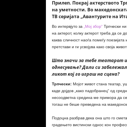
Прилеп. Покрај актерството Тр
на уметности. Во македонската 
ТВ серијата „Авантурите на Ита
Во интервјуто за
„Мој збор“
Трпчески ни 
на актерот, колку актерот треба да се до
каква сличност наоѓа помеѓу поезијата 
претстави и ги усвојува како своја жив
Што значи за тебе театарот и 
однесување? Дали си забележа
ликот кој го играш на сцена?
Трпчески:
Мојот живот стана театар, уш
каде дојдов „како падобранец“ од сред
несоодветна средина ме примора да се 
тогаш не беше преведена на македонски
Подоцна разбрав дека она што го смета
градењето вистински однос кон професиј