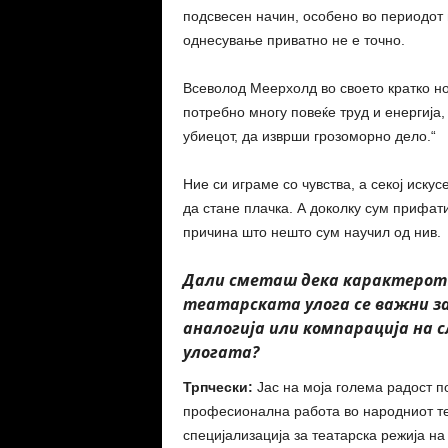
подсвесен начин, особено во периодот 
однесување приватно не е точно.
Всеволод Меерхолд во своето кратко н
потребно многу повеќе труд и енергија,
убиецот, да изврши грозоморно дело.“
Ние си играме со чувства, а секој искус
да стане плачка. А доколку сум прифати
причина што нешто сум научил од нив.
Дали сметаш дека карактерот и
театарската улога се важни за
аналогија или компарација на 
улогата?
Трпчески:
Јас на моја голема радост 
професионална работа во народниот те
специјализација за театарска режија н