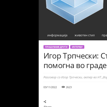
информација
животен стил
пра
ПРАШУВАМЕ ДРУГИ
ИНТЕРВЈУ
Игор Трпчески: С
помогна во граде
Разговор со Игор Трпчески, актер во НТ „В
03/11/2022
2623
Share