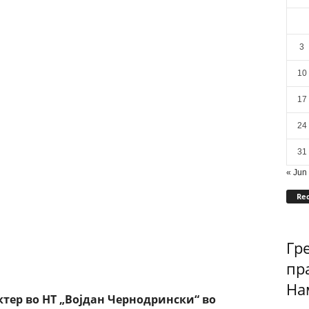
3
10
17
24
31
« Jun
Rec
Гр
пр
Нам
ктер во НТ „Војдан Чернодрински“ во