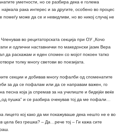
анатите уметности, но се разбира дека е голема
 најмала рака интерес и за другите, особено во процес
 помеѓу може да се и невидливи, но во никој случај не
е. Членував во рецитаторската секција при ОУ „Кочо
апи и одлични наставнички по македонски јазик Вера
ал да раскажам и еден спомен со мојот покоен татко
отвори толку многу светови во поезијата.
ските секции и добивав многу пофалби од споменатите
би за да се пофалам или да се направам важен, го
а песна која ја спремав за на училиште и бидејќи веќе
о „од пушка“ и се разбира очекував тој да ме пофали…
на лицето кој како да ми покажуваше дека нешто не е во
ав цела без грешка? – Да…рече тој – Ги кажа сите
ираш.