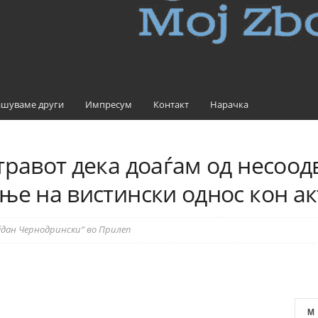
шуваме други
Импресум
Контакт
Нарачка
травот дека доаѓам од несоод
ње на вистински однос кон а
ојдан Чернодрински“ во Прилеп
M