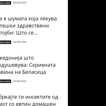
04/08/2026
тен стил
а е шумата која лекува
 тешки здравствени
тојби: Што се...
04/08/2026
тен стил
кедонија што
одушевува: Скриената
авина на Беласица
04/08/2026
тен стил
ркајте ги инсектите од
мот со евтин домашен