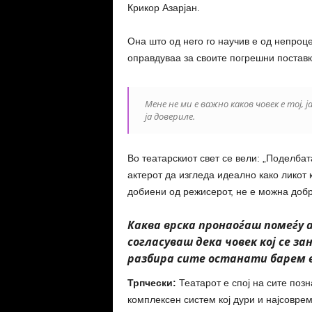
Крикор Азарјан.
Она што од него го научив е од непроце
оправдуваа за своите погрешни поставки
Мене не ми е важно каков човек е тој, 
ја довериле.
Во театарскиот свет се вели: „Поделбат
актерот да изгледа идеално како ликот к
добиени од режисерот, не е можна добр
Каква врска пронаоѓаш помеѓу 
согласуваш дека човек кој се з
разбира сите останати барем в
Трпчески:
Театарот е спој на сите позн
комплексен систем кој дури и најсовре