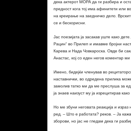
дека актерот МОРА да ги разбира и ост
предност кога тој има афинитети или во
на креирање на заедничко дело. Врските
се и бескорисни.
Јас поезијата ја засакав уште како дет
Рацин“ во Прилеп и имавме бројни наст
Карева и Нада Човкароска. Овде би сак
Анастас, кој со еден негов коментар ми 
Имено, бидејќи членував во рецитатор
наставнички, во одредена прилика може
замолив татко ми да ме преслуша за едн
ја знаев наизуст му ја изрецитирав как
Но ме збуни неговата реакција и израз 
ред. – Што е работата? реков. – Ја каж
зборови, но јас не гледам дека ги разб