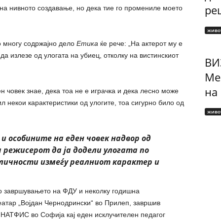
рец
на нивното создавање, но дека тие го промениле моето
живо
о многу содржајно дело
Етика
ќе рече: „На актерот му е
 да излезе од улогата на убиец, отколку на вистинскиот
ВИ
Ме
на
ен човек знае, дека тоа не е играчка и дека лесно може
л некои карактеристики од улогите, тоа сигурно било од
живо
 особините на еден човек надвор од
 режисерот да ја додели улогата по
сличности измеѓу реалниот карактер и
по завршувањето на ФДУ и неколку годишна
атар „Војдан Чернодрински“ во Прилеп, завршив
а НАТФИС во Софија кај еден исклучителен педагог