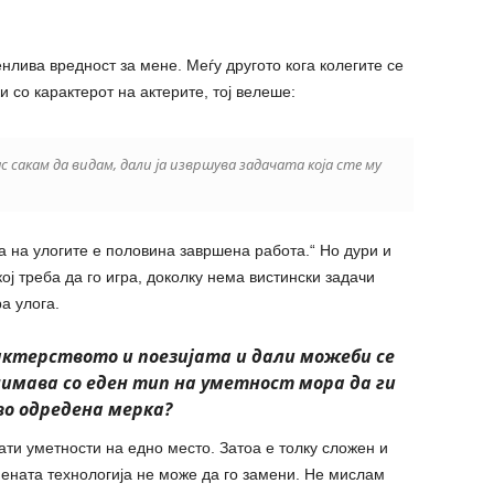
нлива вредност за мене. Меѓу другото кога колегите се
 со карактерот на актерите, тој велеше:
јас сакам да видам, дали ја извршува задачата која сте му
а на улогите е половина завршена работа.“ Но дури и
ој треба да го игра, доколку нема вистински задачи
а улога.
актерството и поезијата и дали можеби се
анимава со еден тип на уметност мора да ги
о одредена мерка?
ати уметности на едно место. Затоа е толку сложен и
мената технологија не може да го замени. Не мислам