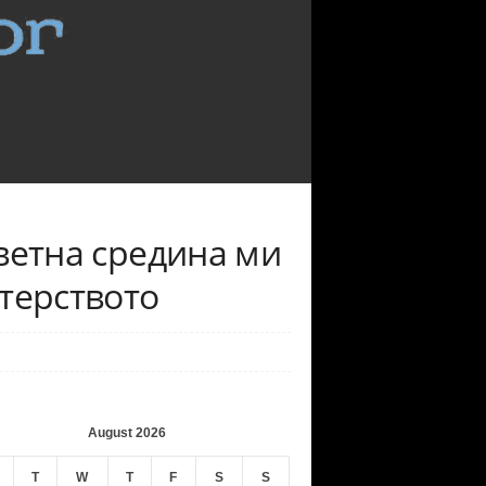
ветна средина ми
ктерството
August 2026
T
W
T
F
S
S