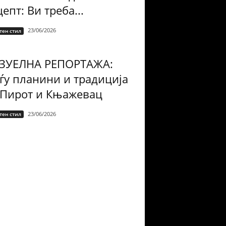
епт: Ви треба...
23/06/2026
тен стил
ЗУЕЛНА РЕПОРТАЖА:
ѓу планини и традиција
 Пирот и Књажевац
23/06/2026
тен стил