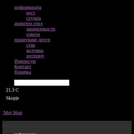
информација
вест
студија
животен стил
занимливости
совети
прашуваме други
став
колумна
интервју
Импресум
Контакт
Нарачка
Барај
21.3
C
Skopje
Мој Збор
информација