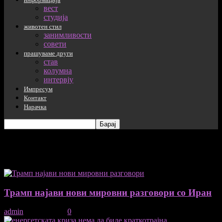
вест
студија
животен стил
занимливости
совети
прашуваме други
став
колумна
интервју
Импресум
Контакт
Нарачка
таг: Трамп
Трамп најави нови мировни разговори со Иран
admin
-
15/04/2026
0