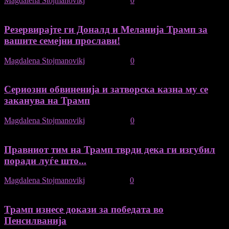
Magdalena Stojmanovikj
-
07/05/2021
0
Резервирајте ги Доналд и Меланија Трамп за
вашите семејни прослави!
Magdalena Stojmanovikj
-
31/03/2021
0
Сериозни обвиненија и затворска казна му се
заканува на Трамп
Magdalena Stojmanovikj
-
18/01/2021
0
Правниот тим на Трамп тврди дека ги изгубил
поради луѓе што...
Magdalena Stojmanovikj
-
29/11/2020
0
Трамп изнесе докази за победата во
Пенсилванија