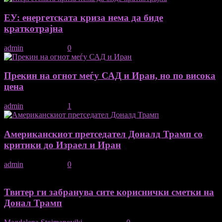
ЕУ: енергетската криза нема да биде
краткотрајна
admin
-
09/04/2026
0
Прекин на огнот меѓу САД и Иран, но по висока
цена
admin
-
08/04/2026
1
Американскиот претседател Доналд Трамп со
критики до Израел и Иран
admin
-
25/06/2025
0
Твитер ги забранува сите кориснички сметки на
Донал Трамп