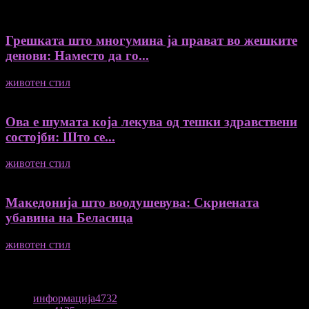
Грешката што многумина ја прават во жешките
денови: Наместо да го...
животен стил
04/08/2026
Ова е шумата која лекува од тешки здравствени
состојби: Што се...
животен стил
04/08/2026
Македонија што воодушевува: Скриената
убавина на Беласица
животен стил
04/08/2026
ПОПУЛАРНА КАТЕГОРИЈА
информација
4732