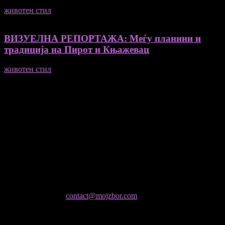
животен стил
23/06/2026
ВИЗУЕЛНА РЕПОРТАЖА: Меѓу планини и
традиција на Пирот и Књажевац
животен стил
23/06/2026
Медиум и платформа за промовирање на автентични
мислители, автори, ставови и информации.
- Магдалена Стојмановиќ Константинов - Главен и одговорен
уредник
- Миодраг Константинов - Автор
- Ристо Пауновски - Автор
Колумнисти на Мој збор
- Гоце Кузески
Не е дозволено преземање или копирање на содржините на
Мој збор, без согласност на уредникот
контактирајте не:
contact@mojzbor.com
ДУРИ И ПОВЕЌЕ ВЕСТИ