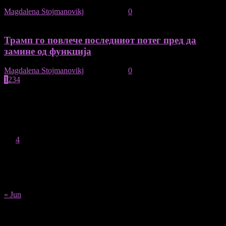
Magdalena Stojmanovikj
-
28/11/2020
0
Трамп го повлече последниот потег пред да
замине од функција
Magdalena Stojmanovikj
-
26/11/2020
0
1
2
3
4
страница 1 на 4
August 2026
M
T
W
T
F
S
S
1
2
3
4
5
6
7
8
9
10
11
12
13
14
15
16
17
18
19
20
21
22
23
24
25
26
27
28
29
30
31
« Jun
Recent Posts