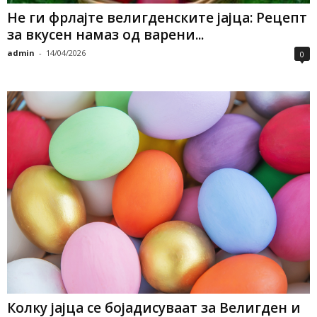
Не ги фрлајте велигденските јајца: Рецепт
за вкусен намаз од варени...
admin
-
14/04/2026
0
Колку јајца се бојадисуваат за Велигден и