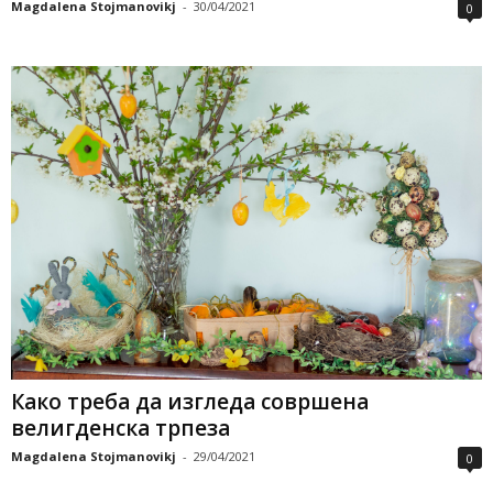
Magdalena Stojmanovikj
-
30/04/2021
0
Како треба да изгледа совршена
велигденска трпеза
Magdalena Stojmanovikj
-
29/04/2021
0