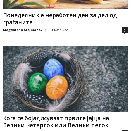
Понеделник е неработен ден за дел од
граѓаните
Magdalena Stojmanovikj
-
14/04/2022
0
Кога се бојадисуваат првите јајца на
Велики четврток или Велики петок