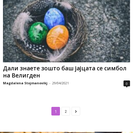
Дали знаете зошто баш јајцата се симбол
на Велигден
Magdalena Stojmanovikj
-
29/04/2021
0
1
2