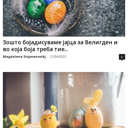
Зошто бојадисуваме јајца за Велигден и
во која боја треба тие...
Magdalena Stojmanovikj
-
21/04/2022
0