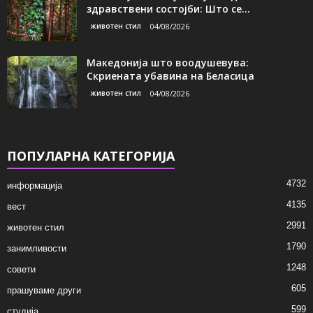
здравствени состојби: Што се...
животен стил
04/08/2026
Македонија што воодушевува:
Скриената убавина на Беласица
животен стил
04/08/2026
ПОПУЛАРНА КАТЕГОРИЈА
4732
информација
4135
вест
2991
животен стил
1790
занимливости
1248
совети
605
прашуваме други
599
студија