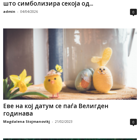
што симболизира секоја од...
admin
-
04/04/2026
0
Еве на кој датум се паѓа Велигден
годинава
Magdalena Stojmanovikj
-
21/02/2023
0