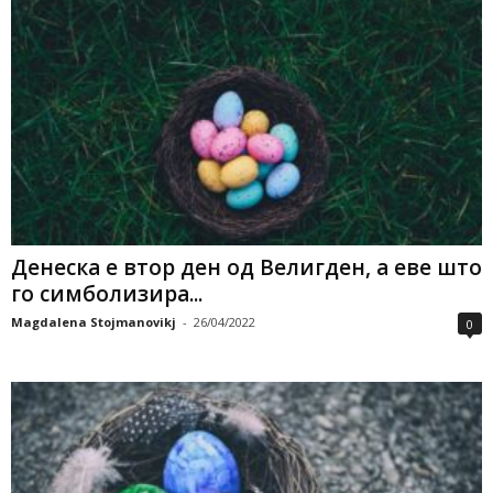
Денеска е втор ден од Велигден, а еве што
го симболизира...
Magdalena Stojmanovikj
-
26/04/2022
0