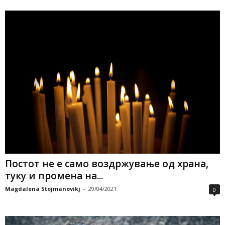
Постот не е само воздржување од храна,
туку и промена на...
Magdalena Stojmanovikj
-
29/04/2021
0