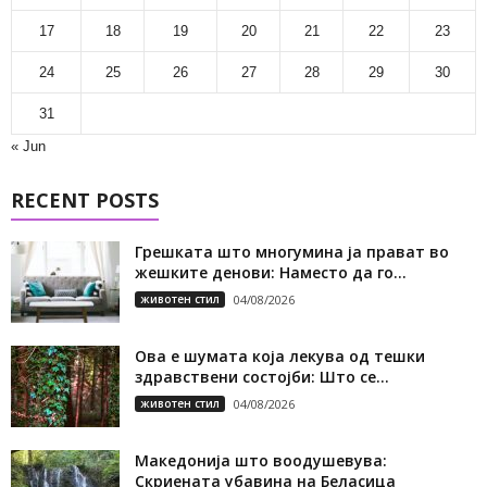
17
18
19
20
21
22
23
24
25
26
27
28
29
30
31
« Jun
RECENT POSTS
Грешката што многумина ја прават во
жешките денови: Наместо да го...
животен стил
04/08/2026
Ова е шумата која лекува од тешки
здравствени состојби: Што се...
животен стил
04/08/2026
Македонија што воодушевува:
Скриената убавина на Беласица