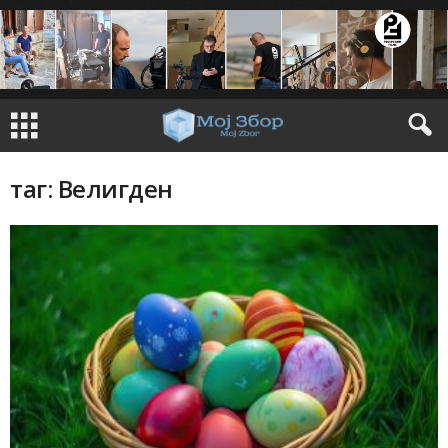
таг: Велигден