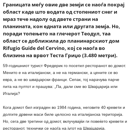
Границата меѓу овие две земји се наоѓа покрај
област каде што водата од стопениот снег и
мраз тече надолу од двете страни на
планината, кон едната или другата земја. Но,
поради топењето на глечерот Теодул, таа
област се доближила до планинарскиот дом
Rifugio Guide del Cervino, кој се наоѓа во
близина на врвот Теста Гриџо (3.480 метри).
59-годишниот турист Фредерик го посетил ресторанот во домот.
Менито е на италијански, а не на германски, а цените се во
евра, а не во швајцарски франци. Сепак, тој нарачува парче
пита на пултот и прашува: „Па, дали сме во Швајцарија или
Италија?
Кога домот бил изграден во 1984 година, неговите 40 кревети и
долгите дрвени маси биле целосно на италијанска територија.
Но, сега две третини од домот, вклучувајќи ги повеќето кревети и
ресторанот, технички се наоѓа на југот на Швајцарија.