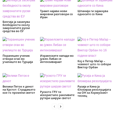
Трамп најави нови
Шпанија ги зајакнува
мировни разговори со
односите со Кина
Иран
Белгија ја засилува
безбедноста околу
замрзнатите руски
средства во ЕУ
Поранешен ученик
Израелските напади во
отвори оган во
јужен Либан се
Кој е Петер Маѓар –
училиште во Турција
интензивираат
човекот што го собори
Виктор Орбан
Велики Петок е денот
Русија и Кина ја
на Крстот: Страдањето
блокираа резолуцијата
Руското ГРУ ги
кое го промени светот
на ОН за Хормускиот
искористило ранливите
теснец
рутери ширум светот