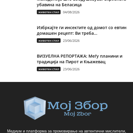
убавина на Беласица
животен стил
04/08/2026
Избркајте ги инсектите од домот со евтин
домашен рецепт: Ви треба...
животен стил
23/06/2026
ВИЗУЕЛНА РЕПОРТАЖА: Меѓу планини и
традиција на Пирот и Књажевац
животен стил
23/06/2026
Медиум и платформа за промовирање на автентични мислители,