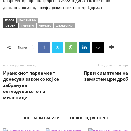
Клајн Матерхорн на крајот на 2023 година. Патеките се
достапни само од швајцарскиот ски-центар Цермат.
ИЗВОР
KAJGANA.MK
ТАГОВИ
ГЛЕЧЕРИ
ИТАЛИЈА
ШВАЈЦАРИЈА
Share
претходниот член,
Следната статија
Иранскиот парламент
Први симптоми на
донесува закон со кој се
замастен црн дроб
забранува
одгледувањето на
миленици
ПОВРЗАНИ НАПИСИ
ПОВЕЌЕ ОД АВТОРОТ