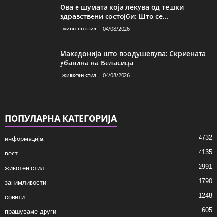
Ова е шумата која лекува од тешки
здравствени состојби: Што се...
животен стил
04/08/2026
Македонија што воодушевува: Скриената
убавина на Беласица
животен стил
04/08/2026
ПОПУЛАРНА КАТЕГОРИЈА
4732
информација
4135
вест
2991
животен стил
1790
занимливости
1248
совети
605
прашуваме други