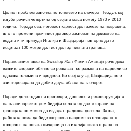
Целиот проблем започна по топењето на глечерот Теодул, кој
изгуби речиси четвртина од својата маса помеѓу 1973 и 2010
година. Поради ова, неговиот карпест дел излезе на површина,
што го промени првичниот договор заснован на движење на
водата и ги принуди Италија и Швајцарија повторно да го
исцртаат 100 метри долгиот дел од нивната граница.
Поранешниот шеф на Swisstop Жан-Филип Амштајн рече дека
ваквите спорови обично се решаваат со размена на парцели со
еднаква големина и вредност. Во овој случај, Швајцарија не е
заинтересирана да добие друга област на глечерот.
Поради долгогодишни преговори, доцнеше и реконструкцијата
на планинарскиот дом бидејќи селата од двете страни на
границата не можеа да издадат градежна дозвола. Затоа,
работата нема да биде завршена навреме за планираното
отворање на новата жичарница на италијанската страна на