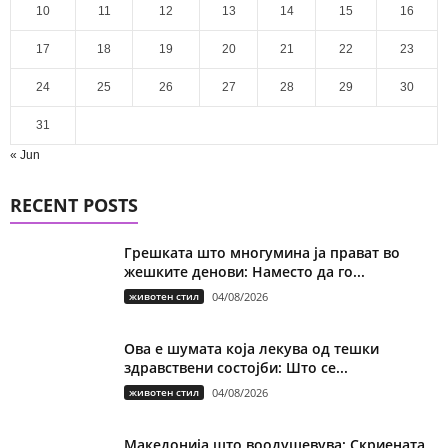
10
11
12
13
14
15
16
17
18
19
20
21
22
23
24
25
26
27
28
29
30
31
« Jun
RECENT POSTS
Грешката што многумина ја прават во
жешките денови: Наместо да го...
животен стил
04/08/2026
Ова е шумата која лекува од тешки
здравствени состојби: Што се...
животен стил
04/08/2026
Македонија што воодушевува: Скриената