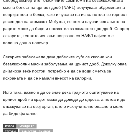
Според експертите, класичните симптоми на безалкохолната
масна болест на црниот дроб (NAFL) вклучуваат абдоминална
непријатност и болка, како и чувство на исполнетост во горниот
десен дел на стомакот. Меѓутоа, во некои случаи чешањето на
рацете може да биде и показател за замастен црн дроб. Според
лекарите, тешкото чешање поврзано со НАФЛ најчесто е
полошо доцна навечер.
Лекарите забележале дека дебелите луѓе се склони кон
безалкохолни масни заболувања на црниот дроб. Доколку оваа
дијагноза веќе постои, потребно е да се води сметка за
исхраната и да се намали внесот на калории.
Исто така, важно е да се знае дека трајното оштетување на
црниот дроб на крајот може да доведе до цироза, а потоа и до
откажување на овој орган, што е исклучително опасно и може
да биде фатално.
ИЗВОР
МОНДО.РС
ТАГОВИ
ЗАМАСТЕН ЦРН ДРОБ