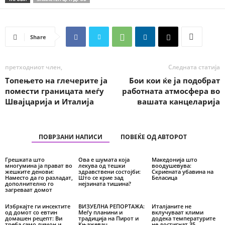
Share
претходниот член,
Следната статија
Tопењето на глечерите ја
Бои кои ќе ја подобрат
помести границата меѓу
работната атмосфера во
Швајцарија и Италија
вашата канцеларија
ПОВРЗАНИ НАПИСИ
ПОВЕЌЕ ОД АВТОРОТ
Грешката што
Ова е шумата која
Македонија што
многумина ја прават во
лекува од тешки
воодушевува:
жешките денови:
здравствени состојби:
Скриената убавина на
Наместо да го разладат,
Што се крие зад
Беласица
дополнително го
нејзината тишина?
загреваат домот
Избркајте ги инсектите
ВИЗУЕЛНА РЕПОРТАЖА:
Италјаните не
од домот со евтин
Меѓу планини и
вклучуваат клими
домашен рецепт: Ви
традиција на Пирот и
додека температурите
треба само лимон и
Књажевац
не достигнат 35