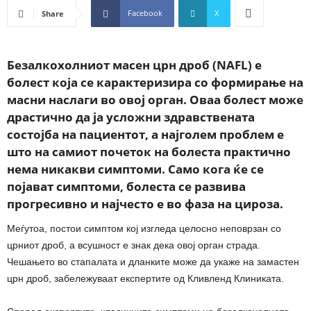
Facebook
X
Share
Безалкохолниот масен црн дроб (NAFL) е
болест која се карактеризира со формирање на
масни наслаги во овој орган. Оваа болест може
драстично да ја усложни здравствената
состојба на пациентот, а најголем проблем е
што на самиот почеток на болеста практично
нема никакви симптоми. Само кога ќе се
појават симптоми, болеста се развива
прогресивно и најчесто е во фаза на цироза.
Меѓутоа, постои симптом кој изгледа целосно неповрзан со
црниот дроб, а всушност е знак дека овој орган страда.
Чешањето во стапалата и дланките може да укаже на замастен
црн дроб, забележуваат експертите од Кливленд Клиниката.