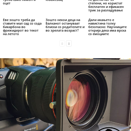
оцет
степени, но користат
бесплатен и ефикасен
трик за разладување
Еве зошто треба да
Зошто некои деца на
Дали икањето е
ставите мал сад со сода
Балканот остануваат
навистина толку
бикарбона во
блиски со родителите и
безопасно: Научниците
фрижидерот во текот
во зрелата возраст?
открија дека има врска
на летото
со емоциите