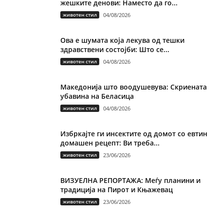
жешките денови: Наместо да го...
животен стил
04/08/2026
Ова е шумата која лекува од тешки
здравствени состојби: Што се...
животен стил
04/08/2026
Македонија што воодушевува: Скриената
убавина на Беласица
животен стил
04/08/2026
Избркајте ги инсектите од домот со евтин
домашен рецепт: Ви треба...
животен стил
23/06/2026
ВИЗУЕЛНА РЕПОРТАЖА: Меѓу планини и
традиција на Пирот и Књажевац
животен стил
23/06/2026