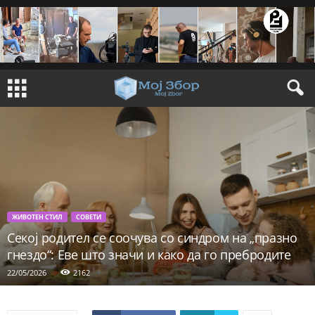
ЖИВОТЕН СТИЛ
СОВЕТИ
Секој родител се соочува со синдром на „празно
гнездо“: Еве што значи и како да го пребродите
22/05/2026
2162