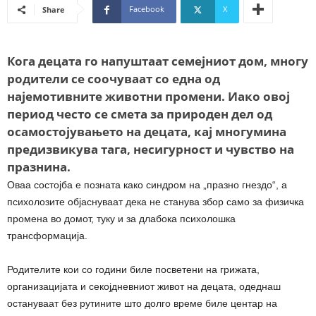
Facebook
X
Share
Кога децата го напуштаат семејниот дом, многу
родители се соочуваат со една од
најемотивните животни промени. Иако овој
период често се смета за природен дел од
осамостојувањето на децата, кај многумина
предизвикува тага, несигурност и чувство на
празнина.
Оваа состојба е позната како синдром на „празно гнездо“, а
психолозите објаснуваат дека не станува збор само за физичка
промена во домот, туку и за длабока психолошка
трансформација.
Родителите кои со години биле посветени на грижата,
организацијата и секојдневниот живот на децата, одеднаш
остануваат без рутините што долго време биле центар на