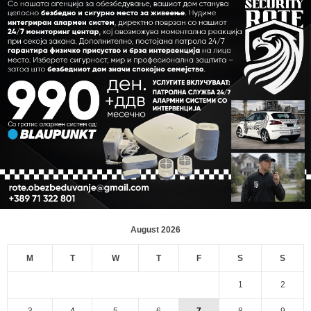
August 2026
M
T
W
T
F
S
S
1
2