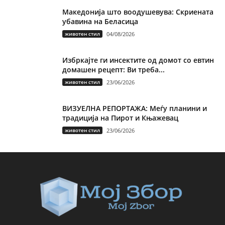
Македонија што воодушевува: Скриената
убавина на Беласица
животен стил
04/08/2026
Избркајте ги инсектите од домот со евтин
домашен рецепт: Ви треба...
животен стил
23/06/2026
ВИЗУЕЛНА РЕПОРТАЖА: Меѓу планини и
традиција на Пирот и Књажевац
животен стил
23/06/2026