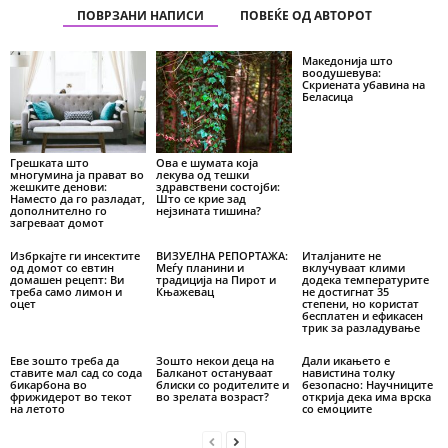
ПОВРЗАНИ НАПИСИ
ПОВЕЌЕ ОД АВТОРОТ
Македонија што
воодушевува:
Скриената убавина на
Беласица
Грешката што
Ова е шумата која
многумина ја прават во
лекува од тешки
жешките денови:
здравствени состојби:
Наместо да го разладат,
Што се крие зад
дополнително го
нејзината тишина?
загреваат домот
Избркајте ги инсектите
ВИЗУЕЛНА РЕПОРТАЖА:
Италјаните не
од домот со евтин
Меѓу планини и
вклучуваат клими
домашен рецепт: Ви
традиција на Пирот и
додека температурите
треба само лимон и
Књажевац
не достигнат 35
оцет
степени, но користат
бесплатен и ефикасен
трик за разладување
Еве зошто треба да
Зошто некои деца на
Дали икањето е
ставите мал сад со сода
Балканот остануваат
навистина толку
бикарбона во
блиски со родителите и
безопасно: Научниците
фрижидерот во текот
во зрелата возраст?
открија дека има врска
на летото
со емоциите