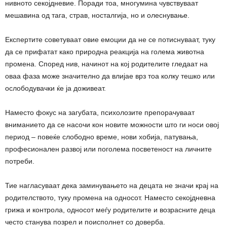
нивното секојдневие. Поради тоа, многумина чувствуваат
мешавина од тага, страв, носталгија, но и олеснување.
Експертите советуваат овие емоции да не се потиснуваат, туку
да се прифатат како природна реакција на голема животна
промена. Според нив, начинот на кој родителите гледаат на
оваа фаза може значително да влијае врз тоа колку тешко или
ослободувачки ќе ја доживеат.
Наместо фокус на загубата, психолозите препорачуваат
вниманието да се насочи кон новите можности што ги носи овој
период – повеќе слободно време, нови хобија, патувања,
професионален развој или поголема посветеност на личните
потреби.
Тие нагласуваат дека заминувањето на децата не значи крај на
родителството, туку промена на односот. Наместо секојдневна
грижа и контрола, односот меѓу родителите и возрасните деца
често станува позрел и поисполнет со доверба.