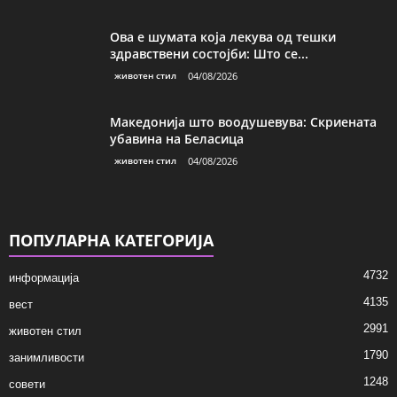
Ова е шумата која лекува од тешки
здравствени состојби: Што се...
животен стил
04/08/2026
Македонија што воодушевува: Скриената
убавина на Беласица
животен стил
04/08/2026
ПОПУЛАРНА КАТЕГОРИЈА
4732
информација
4135
вест
2991
животен стил
1790
занимливости
1248
совети