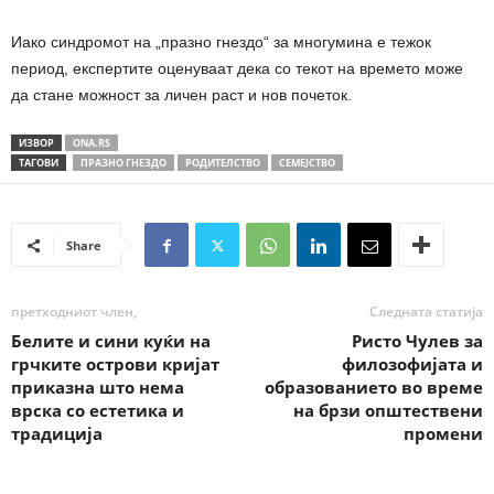
Иако синдромот на „празно гнездо“ за многумина е тежок
период, експертите оценуваат дека со текот на времето може
да стане можност за личен раст и нов почеток.
ИЗВОР
ONA.RS
ТАГОВИ
ПРАЗНО ГНЕЗДО
РОДИТЕЛСТВО
СЕМЕЈСТВО
Share
претходниот член,
Следната статија
Белите и сини куќи на
Ристо Чулев за
грчките острови кријат
филозофијата и
приказна што нема
образованието во време
врска со естетика и
на брзи општествени
традиција
промени