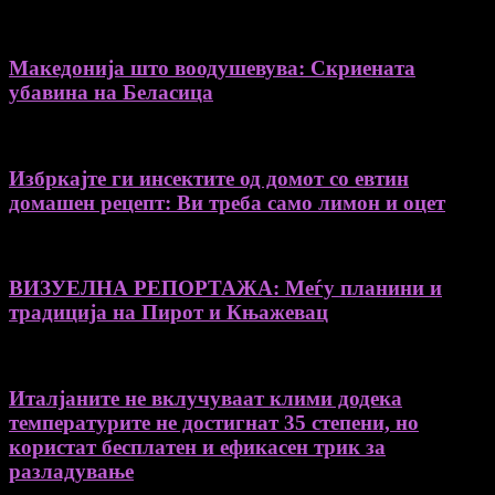
Македонија што воодушевува: Скриената
убавина на Беласица
Избркајте ги инсектите од домот со евтин
домашен рецепт: Ви треба само лимон и оцет
ВИЗУЕЛНА РЕПОРТАЖА: Меѓу планини и
традиција на Пирот и Књажевац
Италјаните не вклучуваат клими додека
температурите не достигнат 35 степени, но
користат бесплатен и ефикасен трик за
разладување