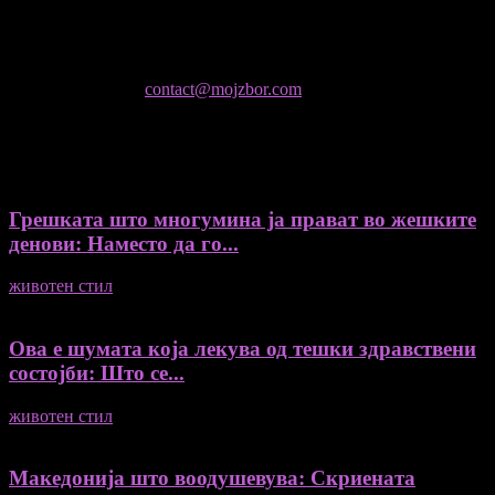
- Гоце Кузески
Не е дозволено преземање или копирање на содржините на
Мој збор, без согласност на уредникот
контактирајте не:
contact@mojzbor.com
ДУРИ И ПОВЕЌЕ ВЕСТИ
Грешката што многумина ја прават во жешките
денови: Наместо да го...
животен стил
04/08/2026
Ова е шумата која лекува од тешки здравствени
состојби: Што се...
животен стил
04/08/2026
Македонија што воодушевува: Скриената