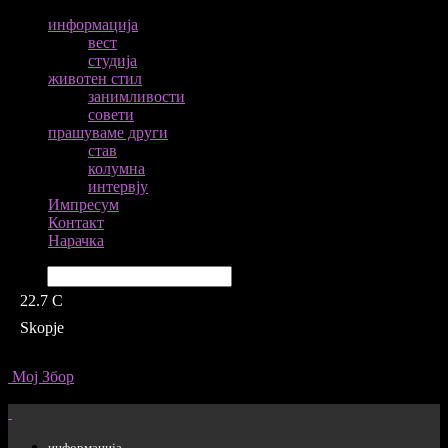
информација
вест
студија
животен стил
занимливости
совети
прашуваме други
став
колумна
интервју
Импресум
Контакт
Нарачка
Барај
22.7
C
Skopje
Мој Збор
информација