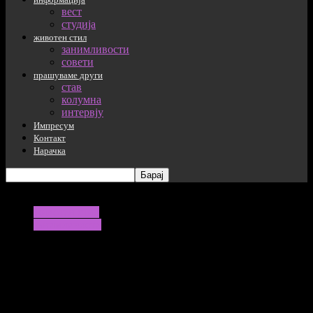
вест
студија
животен стил
занимливости
совети
прашуваме други
став
колумна
интервју
Импресум
Контакт
Нарачка
животен стил
занимливости
Работник се опијанил на „тим билдинг
патување“ па ја тужел компанијата
27/08/2022