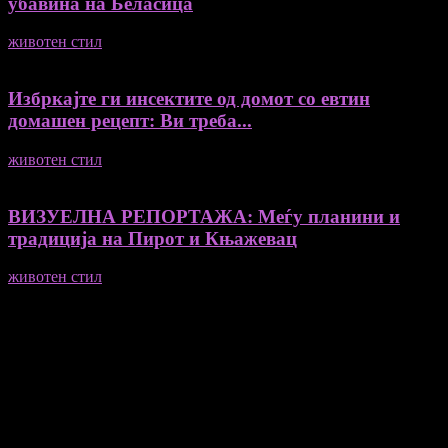
убавина на Беласица
животен стил
04/08/2026
Избркајте ги инсектите од домот со евтин
домашен рецепт: Ви треба...
животен стил
23/06/2026
ВИЗУЕЛНА РЕПОРТАЖА: Меѓу планини и
традиција на Пирот и Књажевац
животен стил
23/06/2026
Медиум и платформа за промовирање на автентични
мислители, автори, ставови и информации.
- Магдалена Стојмановиќ Константинов - Главен и одговорен
уредник
- Миодраг Константинов - Автор
- Ристо Пауновски - Автор
Колумнисти на Мој збор