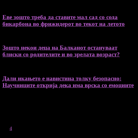
Еве зошто треба да ставите мал сад со сода
бикарбона во фрижидерот во текот на летото
Зошто некои деца на Балканот остануваат
блиски со родителите и во зрелата возраст?
Дали икањето е навистина толку безопасно:
Научниците открија дека има врска со емоциите
August 2026
M
T
W
T
F
S
S
1
2
3
4
5
6
7
8
9
10
11
12
13
14
15
16