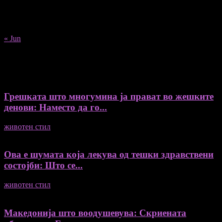
17
18
19
20
21
22
23
24
25
26
27
28
29
30
31
« Jun
Recent Posts
Грешката што многумина ја прават во жешките
денови: Наместо да го...
животен стил
04/08/2026
Ова е шумата која лекува од тешки здравствени
состојби: Што се...
животен стил
04/08/2026
Македонија што воодушевува: Скриената