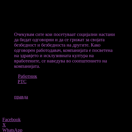
Морал да земе шест месеци боледување за да може потполно
да се опорави и да биде работно способен. Од компанијата
преку тужба барал 200,000 долари, поради, како што навел, не
вниманието кон вработените.
Очекувам сите кои посетуваат социјални настани
да бидат одговорни и да се грижат за својата
безбедност и безбедноста на другите. Како
одговорен работодавач, компанијата е посветена
на здравјето и исклузивната култура на
вработените, се наведува во соопштението на
компанијата.
ПРЕКУ
Работник
ИЗВОР
РТС
ТАГОВИ
правда
Share
Facebook
X
WhatsApp