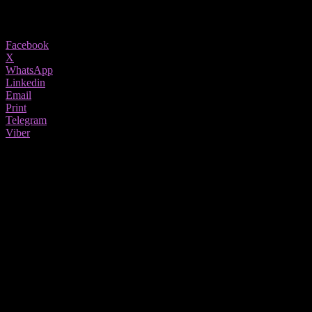
777
Share
Facebook
X
WhatsApp
Linkedin
Email
Print
Telegram
Viber
Мајкл Броки тужел една британска компанија после прославата како
дел од тим билдингот, бидејќи премногу се напил, апа не се сеќавал што
се случувало во рок од 22 часа.
Вработениот присуствувал на вечерното прославување на
компанијата, кој ја организирал менаџерот за да ја прослават
успешната сезона.
Во тужбата вработениот тврди дека се препил и прејал во
текот на прославата, бидејќи, како гости, биле терани да пијат
и јадат. Од прекумерната количина на алкохол добил труење.
Навел дека му е оштетен мозокот, бидејќи не се сеќавал на
ништо што се случувало во текот на 22 часа.