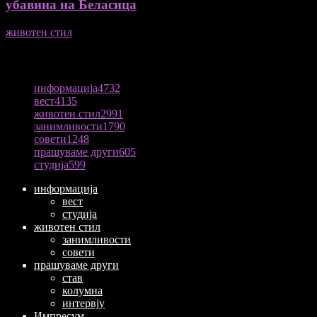
убавина на Беласица
животен стил
04/08/2026
ПОПУЛАРНА КАТЕГОРИЈА
информација
4732
вест
4135
животен стил
2991
занимливости
1790
совети
1248
прашуваме други
605
студија
599
информација
вест
студија
животен стил
занимливости
совети
прашуваме други
став
колумна
интервју
Импресум