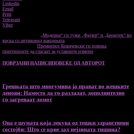
Linkedin
Email
Print
Telegram
Viber
претходниот член,
„Модерна“ ги тужи „Фајзер“ и „Бионтек“ во
врска со антиковид вакцината
Следната статија
Премиерот Ковачевски ги повика
пратениците да гласаат за уставните измени
ПОВРЗАНИ НАПИСИ
ПОВЕЌЕ ОД АВТОРОТ
Грешката што многумина ја прават во жешките
денови: Наместо да го разладат, дополнително
го загреваат домот
Ова е шумата која лекува од тешки здравствени
состојби: Што се крие зад нејзината тишина?