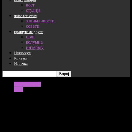
вест
студија
животен стил
занимливости
совети
прашуваме други
став
колумна
интервју
Импресум
Контакт
Нарачка
информација
вест
Првата изложба по карантинот во
„Национален музеј Прадо“ во Мадрид
отвора дебата за уметноста како
инстумент за мизогинија