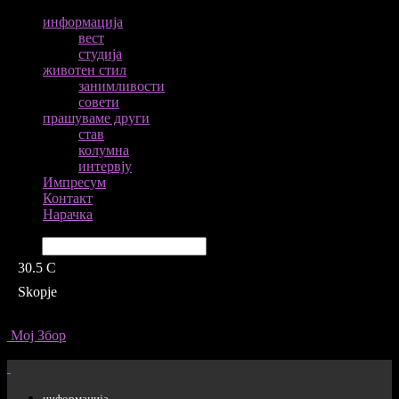
информација
вест
студија
животен стил
занимливости
совети
прашуваме други
став
колумна
интервју
Импресум
Контакт
Нарачка
Барај
30.5
C
Skopje
Мој Збор
информација