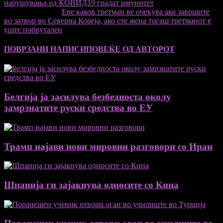
нарушувања од КОВИД19 градат имунитет
Следната статија
Еве каков третман ве очекува ако завршите
во затвор во Северна Кореја, ако сте жена тогаш третманот е
уште побрутален
ПОВРЗАНИ НАПИСИ
ПОВЕЌЕ ОД АВТОРОТ
Белгија ја засилува безбедноста околу
замрзнатите руски средства во ЕУ
Трамп најави нови мировни разговори со Иран
Шпанија ги зајакнува односите со Кина