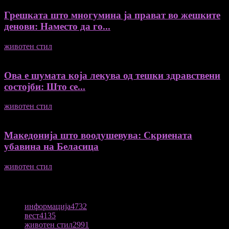
Грешката што многумина ја прават во жешките
денови: Наместо да го...
животен стил
04/08/2026
Ова е шумата која лекува од тешки здравствени
состојби: Што се...
животен стил
04/08/2026
Македонија што воодушевува: Скриената
убавина на Беласица
животен стил
04/08/2026
ПОПУЛАРНА КАТЕГОРИЈА
информација
4732
вест
4135
животен стил
2991