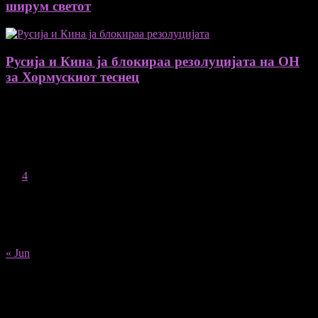
ширум светот
Русија и Кина ја блокираа резолуцијата на ОН
за Хормускиот теснец
August 2026
M
T
W
T
F
S
S
1
2
3
4
5
6
7
8
9
10
11
12
13
14
15
16
17
18
19
20
21
22
23
24
25
26
27
28
29
30
31
« Jun
Recent Posts