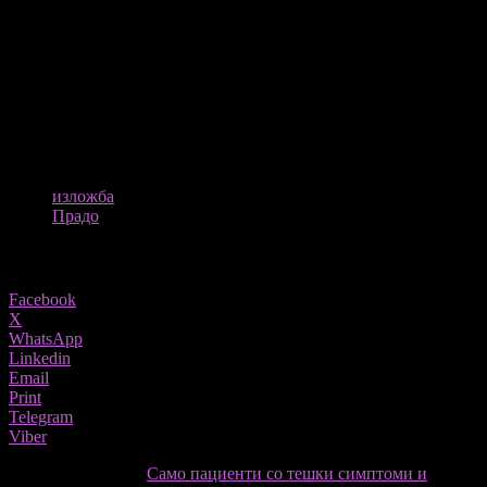
Иако Роесет, чиј замислен, целосен автопортрет е последната
изложба, е родена во попрогресивно и космополитско
семејство, нејзината кариера како уметник започна сериозно
откако беше вдовица додека беше уште во нејзините 20-ти.
Сликата, сепак, означува почеток на нешто попросветлена
ера.
Извор:
Theguardian.com
ТАГОВИ
изложба
Прадо
Share
Facebook
X
WhatsApp
Linkedin
Email
Print
Telegram
Viber
претходниот член,
Само пациенти со тешки симптоми и