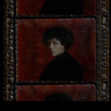
Студениот поглед на португалско-шпанската уметничка