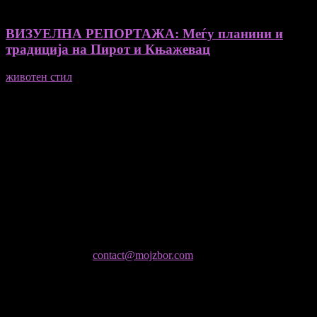
ВИЗУЕЛНА РЕПОРТАЖА: Меѓу планини и
традиција на Пирот и Књажевац
животен стил
23/06/2026
Медиум и платформа за промовирање на автентични
мислители, автори, ставови и информации.
- Магдалена Стојмановиќ Константинов - Главен и одговорен
уредник
- Миодраг Константинов - Автор
- Ристо Пауновски - Автор
Колумнисти на Мој збор
- Гоце Кузески
Не е дозволено преземање или копирање на содржините на
Мој збор, без согласност на уредникот
контактирајте не:
contact@mojzbor.com
ДУРИ И ПОВЕЌЕ ВЕСТИ