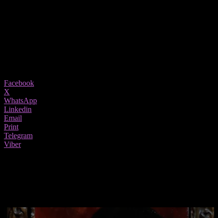
Првата изложба по карантинот во Прадо, покрена сериозна
масовна дебата околу уметноста како инструмент за
мизогинија
19/10/2020
872
Share
Facebook
X
WhatsApp
Linkedin
Email
Print
Telegram
Viber
На првата изложба по карантинот во Прадо, Мадрид се
изложени слики на лица што изгледаат дека гледачот точно го
гледаат во очи.