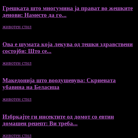
Грешката што многумина ја прават во жешките
денови: Наместо да го...
животен стил
04/08/2026
Ова е шумата која лекува од тешки здравствени
состојби: Што се...
животен стил
04/08/2026
Македонија што воодушевува: Скриената
убавина на Беласица
животен стил
04/08/2026
Избркајте ги инсектите од домот со евтин
домашен рецепт: Ви треба...
животен стил
23/06/2026