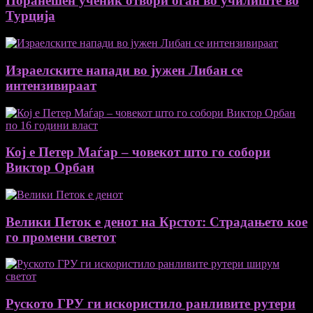
Поранешен ученик отвори оган во училиште во
Турција
Израелските напади во јужен Либан се
интензивираат
Кој е Петер Маѓар – човекот што го собори
Виктор Орбан
Велики Петок е денот на Крстот: Страдањето кое
го промени светот
Руското ГРУ ги искористило ранливите рутери