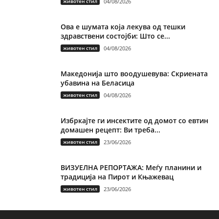
животен стил
04/08/2026
Ова е шумата која лекува од тешки
здравствени состојби: Што се...
животен стил
04/08/2026
Македонија што воодушевува: Скриената
убавина на Беласица
животен стил
04/08/2026
Избркајте ги инсектите од домот со евтин
домашен рецепт: Ви треба...
животен стил
23/06/2026
ВИЗУЕЛНА РЕПОРТАЖА: Меѓу планини и
традиција на Пирот и Књажевац
животен стил
23/06/2026