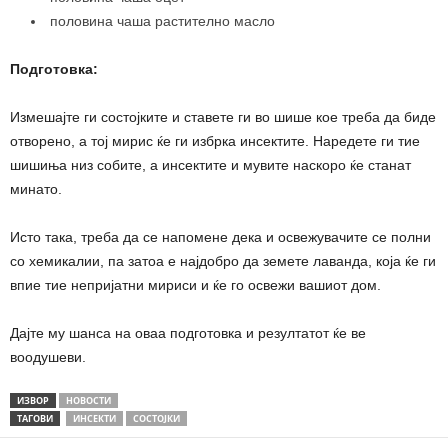
половина чаша растително масло
Подготовка:
Измешајте ги состојките и ставете ги во шише кое треба да биде
отворено, а тој мирис ќе ги избрка инсектите. Наредете ги тие
шишиња низ собите, а инсектите и мувите наскоро ќе станат
минато.
Исто така, треба да се напомене дека и освежувачите се полни
со хемикалии, па затоа е најдобро да земете лаванда, која ќе ги
впие тие непријатни мириси и ќе го освежи вашиот дом.
Дајте му шанса на оваа подготовка и резултатот ќе ве
воодушеви.
ИЗВОР
НОВОСТИ
ТАГОВИ
ИНСЕКТИ
СОСТОЈКИ