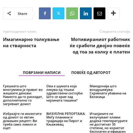
Share
претходниот член,
Следната статија
Имагинарно толкување
Мотивираниот работник
на стварноста
ќе сработи двојно повеќе
од тоа за колку е платен
ПОВРЗАНИ НАПИСИ
ПОВЕЌЕ ОД АВТОРОТ
Грешката што
Ова е шумата која
Македонија што
многумина ја прават во
лекува од тешки
воодушевува:
жешките денови:
здравствени состојби:
Скриената убавина на
Наместо да го разладат,
Што се крие зад
Беласица
дополнително го
нејзината тишина?
загреваат домот
Избркајте ги инсектите
ВИЗУЕЛНА РЕПОРТАЖА:
Италјаните не
од домот со евтин
Меѓу планини и
вклучуваат клими
домашен рецепт: Ви
традиција на Пирот и
додека температурите
треба само лимон и
Књажевац
не достигнат 35
оцет
степени, но користат
бесплатен и ефикасен