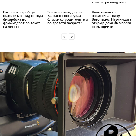
трик за разладување
Еве зошто треба да
Зошто некои деца на
Дали икањето е
ставите мал сад со сода
Балканот остануваат
навистина толку
бикарбона во
блиски со родителите и
безопасно: Научниците
фрижидерот во текот
во зрелата возраст?
открија дека има врска
на летото
со емоциите