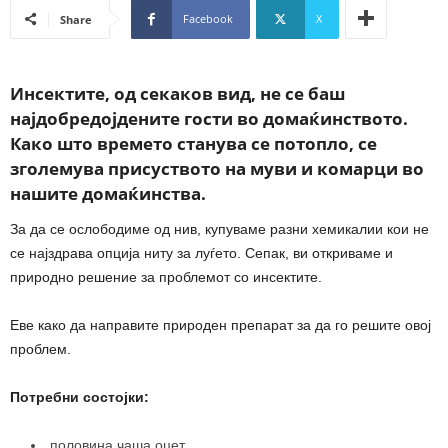
Facebook
X
Share
Инсектите, од секаков вид, не се баш
најдобредојдените гости во домаќинството.
Како што времето станува се потопло, се
зголемува присуството на муви и комарци во
нашите домаќинства.
За да се ослободиме од нив, купуваме разни хемикалии кои не
се најздрава опција ниту за луѓето. Сепак, ви откриваме и
природно решение за проблемот со инсектите.
Еве како да направите природен препарат за да го решите овој
проблем.
Потребни состојки:
половина чаша оцет