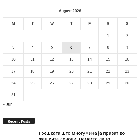
August 2026
M
T
W
T
F
S
S
1
2
3
4
5
6
7
8
9
10
11
12
13
14
15
16
17
18
19
20
21
22
23
24
25
26
27
28
29
30
31
« Jun
Recent Posts
Грешката што многумина ја прават во
жешките денови: Наместо да го...