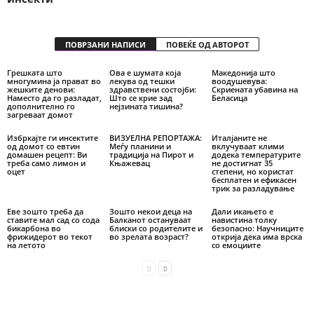
ПОВРЗАНИ НАПИСИ
ПОВЕЌЕ ОД АВТОРОТ
Грешката што
Ова е шумата која
Македонија што
многумина ја прават во
лекува од тешки
воодушевува:
жешките денови:
здравствени состојби:
Скриената убавина на
Наместо да го разладат,
Што се крие зад
Беласица
дополнително го
нејзината тишина?
загреваат домот
Избркајте ги инсектите
ВИЗУЕЛНА РЕПОРТАЖА:
Италјаните не
од домот со евтин
Меѓу планини и
вклучуваат клими
домашен рецепт: Ви
традиција на Пирот и
додека температурите
треба само лимон и
Књажевац
не достигнат 35
оцет
степени, но користат
бесплатен и ефикасен
трик за разладување
Еве зошто треба да
Зошто некои деца на
Дали икањето е
ставите мал сад со сода
Балканот остануваат
навистина толку
бикарбона во
блиски со родителите и
безопасно: Научниците
фрижидерот во текот
во зрелата возраст?
открија дека има врска
на летото
со емоциите