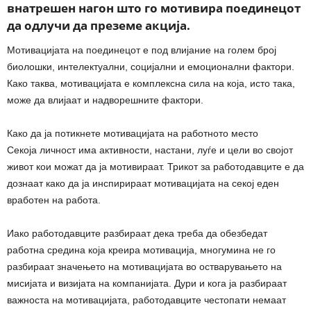
внатрешен нагон што го мотивира поединецот
да одлучи да преземе акција.
Мотивацијата на поединецот е под влијание на голем број
биолошки, интелектуални, социјални и емоционални фактори.
Како таква, мотивацијата е комплексна сила на која, исто така,
може да влијаат и надворешните фактори.
Како да ја потикнете мотивацијата на работното место
Секоја личност има активности, настани, луѓе и цели во својот
живот кои можат да ја мотивираат. Трикот за работодавците е да
дознаат како да ја инспирираат мотивацијата на секој еден
вработен на работа.
Иако работодавците разбираат дека треба да обезбедат
работна средина која креира мотивација, многумина не го
разбираат значењето на мотивацијата во остварувањето на
мисијата и визијата на компанијата. Дури и кога ја разбираат
важноста на мотивацијата, работодавците честопати немаат