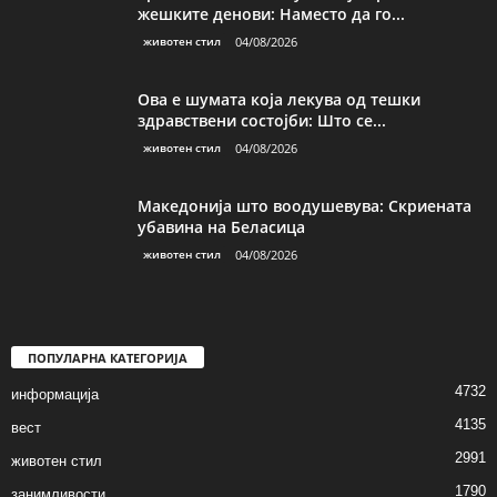
жешките денови: Наместо да го...
животен стил
04/08/2026
Ова е шумата која лекува од тешки
здравствени состојби: Што се...
животен стил
04/08/2026
Македонија што воодушевува: Скриената
убавина на Беласица
животен стил
04/08/2026
ПОПУЛАРНА КАТЕГОРИЈА
4732
информација
4135
вест
2991
животен стил
1790
занимливости