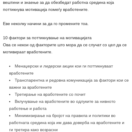
вештини и знаење за да обезбедат работна средина која
поттикнува мотивација помеѓу вработените.
Еве неколку начини за да го промените тоа.
10 фактори за поттикнување на мотивацијата
Ова се некои од факторите што мора да се случат со цел да се
мотивираат вработените.
Менаџерски и лидерски акции кои ги поттикнуваат
вработените
Транспарентна и редовна комуникација за фактори кои се
важни за вработените
Третирање на вработените со почит
Вклучување на вработените во одлуките за нивното
работење и работа
Минимизирање на бројот на правила и политики во
работната средина која им дава доверба на вработените и
ги третира како возрасни