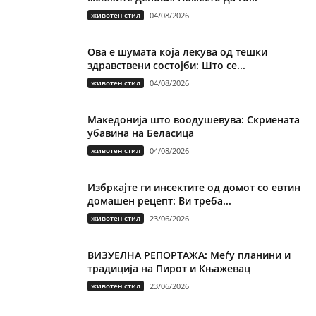
животен стил
04/08/2026
Ова е шумата која лекува од тешки
здравствени состојби: Што се...
животен стил
04/08/2026
Македонија што воодушевува: Скриената
убавина на Беласица
животен стил
04/08/2026
Избркајте ги инсектите од домот со евтин
домашен рецепт: Ви треба...
животен стил
23/06/2026
ВИЗУЕЛНА РЕПОРТАЖА: Меѓу планини и
традиција на Пирот и Књажевац
животен стил
23/06/2026