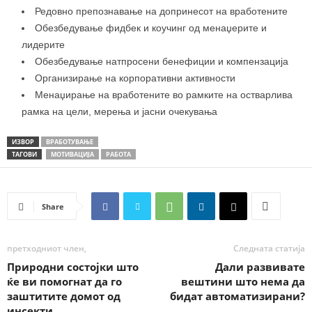
Редовно препознавање на допринесот на вработените
Обезбедување фидбек и коучинг од менаџерите и
лидерите
Обезбедување натпросени бенефиции и компензација
Организирање на корпоративни активности
Менаџирање на вработените во рамките на остварлива
рамка на цели, мерења и јасни очекувања
ИЗВОР
ВРАБОТУВАЊЕ
ТАГОВИ
МОТИВАЦИЈА
РАБОТА
Share
претходниот член,
Следната статија
Природни состојки што
Дали развивате
ќе ви помогнат да го
вештини што нема да
заштитите домот од
бидат автоматизирани?
инсекти