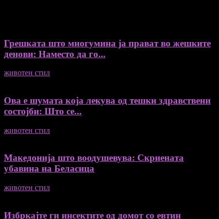
Recent Posts
Грешката што многумина ја прават во жешките
денови: Наместо да го...
животен стил
04/08/2026
Ова е шумата која лекува од тешки здравствени
состојби: Што се...
животен стил
04/08/2026
Македонија што воодушевува: Скриената
убавина на Беласица
животен стил
04/08/2026
Избркајте ги инсектите од домот со евтин