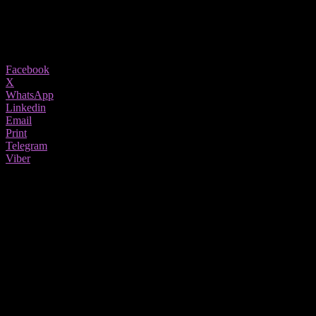
17/04/2021
1372
Share
Facebook
X
WhatsApp
Linkedin
Email
Print
Telegram
Viber
Пристигна сезоната за детоксикација. Трендот е дождовница,
пост, клизма, билни чаеви за црн дроб и маснотии.
Се споделуваат рецепти за смути од сите бои и комбинации,
се договараат скапи програми за детоксикација. Но
детоксикацијата прво почнува психолошки, а психолошкото
расчистување и прочистување е следено од режимот на
исхрана.