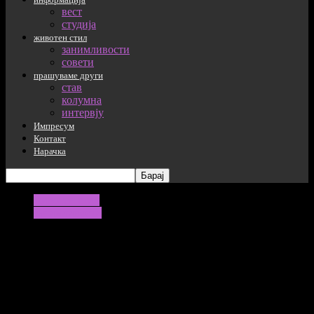
вест
студија
животен стил
занимливости
совети
прашуваме други
став
колумна
интервју
Импресум
Контакт
Нарачка
животен стил
занимливости
Погрешни работи што сме ги слушнале
за детоксикација на организам
Погрешни совети за детоксикација, не треба токсикација, за
да има детоксикација