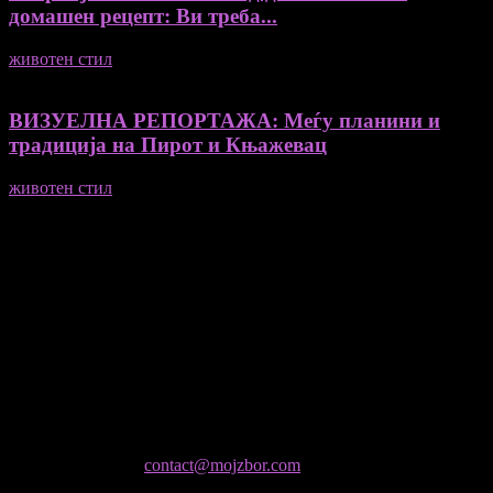
домашен рецепт: Ви треба...
животен стил
23/06/2026
ВИЗУЕЛНА РЕПОРТАЖА: Меѓу планини и
традиција на Пирот и Књажевац
животен стил
23/06/2026
Медиум и платформа за промовирање на автентични
мислители, автори, ставови и информации.
- Магдалена Стојмановиќ Константинов - Главен и одговорен
уредник
- Миодраг Константинов - Автор
- Ристо Пауновски - Автор
Колумнисти на Мој збор
- Гоце Кузески
Не е дозволено преземање или копирање на содржините на
Мој збор, без согласност на уредникот
контактирајте не:
contact@mojzbor.com