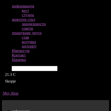
информација
вест
студија
животен стил
занимливости
совети
прашуваме други
став
колумна
интервју
Импресум
Контакт
Нарачка
Барај
21.3
C
Skopje
Мој Збор
информација