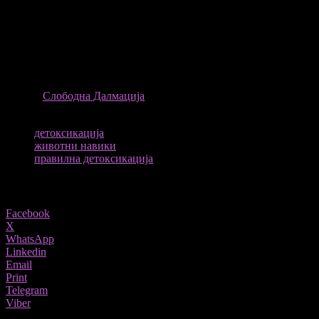
1 банана
ѓумбир
вода
Направете смури од состојките со додавање на вода и
уживајте во вкусот!
ИЗВОР
Слободна Далмација
ТАГОВИ
детоксикација
животни навики
правилна детоксикација
Share
Facebook
X
WhatsApp
Linkedin
Email
Print
Telegram
Viber