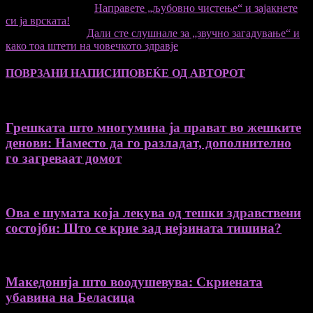
претходниот член,
Направете „љубовно чистење“ и зајакнете
си ја врската!
Следната статија
Дали сте слушнале за „звучно загадување“ и
како тоа штети на човечкото здравје
ПОВРЗАНИ НАПИСИ
ПОВЕЌЕ ОД АВТОРОТ
Грешката што многумина ја прават во жешките
денови: Наместо да го разладат, дополнително
го загреваат домот
Ова е шумата која лекува од тешки здравствени
состојби: Што се крие зад нејзината тишина?
Македонија што воодушевува: Скриената
убавина на Беласица