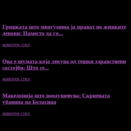
ДУРИ И ПОВЕЌЕ ВЕСТИ
Грешката што многумина ја прават во жешките
денови: Наместо да го...
животен стил
04/08/2026
Ова е шумата која лекува од тешки здравствени
состојби: Што се...
животен стил
04/08/2026
Македонија што воодушевува: Скриената
убавина на Беласица
животен стил
04/08/2026
ПОПУЛАРНА КАТЕГОРИЈА