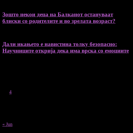
Зошто некои деца на Балканот остануваат
блиски со родителите и во зрелата возраст?
Дали икањето е навистина толку безопасно:
Научниците открија дека има врска со емоциите
August 2026
M
T
W
T
F
S
S
1
2
3
4
5
6
7
8
9
10
11
12
13
14
15
16
17
18
19
20
21
22
23
24
25
26
27
28
29
30
31
« Jun