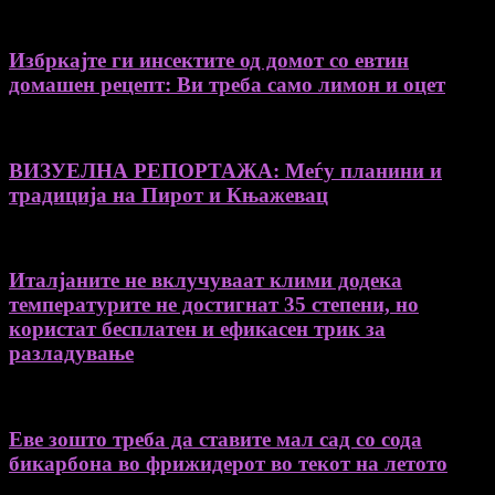
Избркајте ги инсектите од домот со евтин
домашен рецепт: Ви треба само лимон и оцет
ВИЗУЕЛНА РЕПОРТАЖА: Меѓу планини и
традиција на Пирот и Књажевац
Италјаните не вклучуваат клими додека
температурите не достигнат 35 степени, но
користат бесплатен и ефикасен трик за
разладување
Еве зошто треба да ставите мал сад со сода
бикарбона во фрижидерот во текот на летото