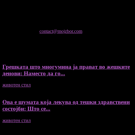
Колумнисти на Мој збор
- Гоце Кузески
Не е дозволено преземање или копирање на содржините на
Мој збор, без согласност на уредникот
контактирајте не:
contact@mojzbor.com
ДУРИ И ПОВЕЌЕ ВЕСТИ
Грешката што многумина ја прават во жешките
денови: Наместо да го...
животен стил
04/08/2026
Ова е шумата која лекува од тешки здравствени
состојби: Што се...
животен стил
04/08/2026