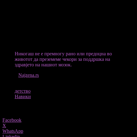
Алцхајмеровата студија во Велика Британија, објаснува: „За
повеќето од нас, ризикот од деменција се сведува на сложена
мешавина на нашите гени, начин на живот и возраст.
Додека многу експерти веруваат дека средната возраст е
клучното време кога треба да преземеме мерки за да го
намалиме ризикот од деменција, некои аспекти од детството
можат да влијаат и на долгорочното здравје на нашиот мозок.
Никогаш не е премногу рано или предоцна во
животот да преземеме чекори за поддршка на
здравјето на нашиот мозок.
ИЗВОР
Najzena.rs
ТАГОВИ
детство
Навики
Share
Facebook
X
WhatsApp
Linkedin