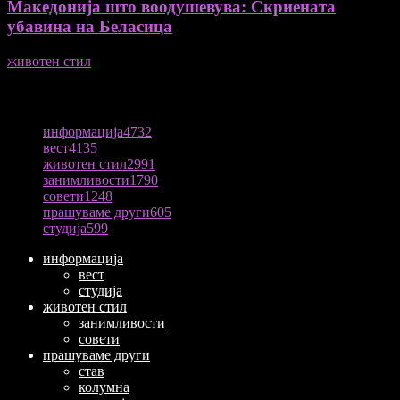
Македонија што воодушевува: Скриената
убавина на Беласица
животен стил
04/08/2026
ПОПУЛАРНА КАТЕГОРИЈА
информација
4732
вест
4135
животен стил
2991
занимливости
1790
совети
1248
прашуваме други
605
студија
599
информација
вест
студија
животен стил
занимливости
совети
прашуваме други
став
колумна