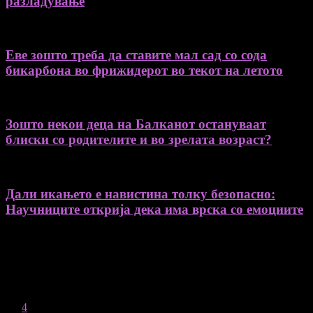
разладување
Еве зошто треба да ставите мал сад со сода
бикарбона во фрижидерот во текот на летото
Зошто некои деца на Балканот остануваат
блиски со родителите и во зрелата возраст?
Дали икањето е навистина толку безопасно:
Научниците открија дека има врска со емоциите
August 2026
M
T
W
T
F
S
S
1
2
3
4
5
6
7
8
9