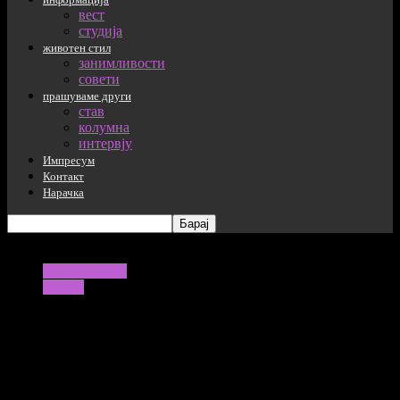
вест
студија
животен стил
занимливости
совети
прашуваме други
став
колумна
интервју
Импресум
Контакт
Нарачка
животен стил
совети
Навики од детството кои го
зголемуваат ризикот од деменција во
одминати години