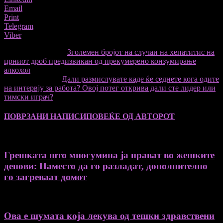
Email
Print
Telegram
Viber
претходниот член,
Зголемен бројот на случаи на хепатитис на
црниот дроб предизвикан од прекумерено конзумирање
алкохол
Следната статија
Дали размислувате каде ќе седнете кога одите
на интервју за работа? Овој потег открива дали сте лидер или
тимски играч?
ПОВРЗАНИ НАПИСИ
ПОВЕЌЕ ОД АВТОРОТ
Грешката што многумина ја прават во жешките
денови: Наместо да го разладат, дополнително
го загреваат домот
Ова е шумата која лекува од тешки здравствени