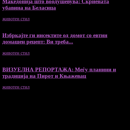
Македонија што воодушевува: Скриената
убавина на Беласица
животен стил
04/08/2026
Избркајте ги инсектите од домот со евтин
домашен рецепт: Ви треба...
животен стил
23/06/2026
ВИЗУЕЛНА РЕПОРТАЖА: Меѓу планини и
традиција на Пирот и Књажевац
животен стил
23/06/2026
Медиум и платформа за промовирање на автентични
мислители, автори, ставови и информации.
- Магдалена Стојмановиќ Константинов - Главен и одговорен
уредник
- Миодраг Константинов - Автор
- Ристо Пауновски - Автор