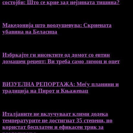
состојби: Што се крие зад нејзината тишина?
Македонија што воодушевува: Скриената
убавина на Беласица
Избркајте ги инсектите од домот со евтин
домашен рецепт: Ви треба само лимон и оцет
ВИЗУЕЛНА РЕПОРТАЖА: Меѓу планини и
традиција на Пирот и Књажевац
Италјаните не вклучуваат клими додека
температурите не достигнат 35 степени, но
користат бесплатен и ефикасен трик за