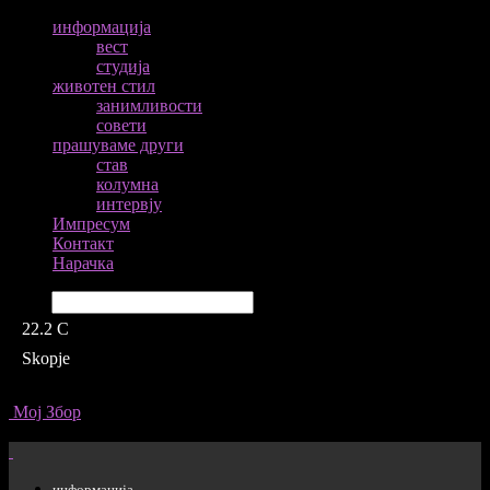
информација
вест
студија
животен стил
занимливости
совети
прашуваме други
став
колумна
интервју
Импресум
Контакт
Нарачка
Барај
22.2
C
Skopje
Мој Збор
информација