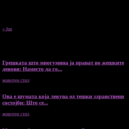
10
11
12
13
14
15
16
17
18
19
20
21
22
23
24
25
26
27
28
29
30
31
« Jun
Recent Posts
Грешката што многумина ја прават во жешките
денови: Наместо да го...
животен стил
04/08/2026
Ова е шумата која лекува од тешки здравствени
состојби: Што се...
животен стил
04/08/2026