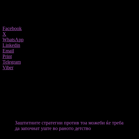
18/06/2022
772
Share
Facebook
X
WhatsApp
Linkedin
Email
Print
Telegram
Viber
Оние кои се прејадувале и биле побавни на возраст од седум до 15
години, полошо поминале на тестовите на мозокот во четириесеттите.
Пониските резултати може да ја зголемат веројатноста за развој на
деменција подоцна.
Водечкиот автор професор
Микеле Калисаја
од
Универзитетот Монаш во Австралија рече:
Заштитните стратегии против тоа можеби ќе треба
да започнат уште во раното детство
Д-р Сара Имарисио,
раководител на истражување во