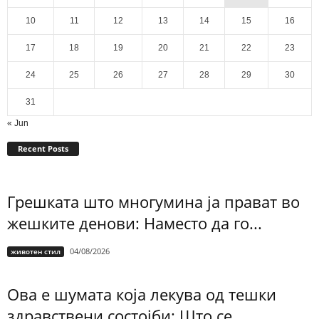
10
11
12
13
14
15
16
17
18
19
20
21
22
23
24
25
26
27
28
29
30
31
« Jun
Recent Posts
Грешката што многумина ја прават во
жешките денови: Наместо да го...
04/08/2026
животен стил
Ова е шумата која лекува од тешки
здравствени состојби: Што се...