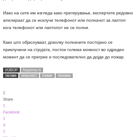
Иако на сите им изгледа како претерување, експертите редовно
апелираат да се исклучи телефонот или полначот за лаптоп
кога телефонот или лаптопот не се полни.
Како што објаснуваат, доколку полначите постојано се
приклучени на струјата, постои голема можност во одреден
момент да се прегрее и последователно да дојде до пожар.
ИЗВОР
Najzena.rs
ТАГОВИ
ОПАСНОСТ
ПОЖАР
ТЕХНИКА
Share
Facebook
X