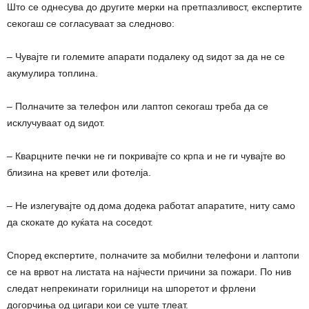
Што се однесува до другите мерки на претпазливост, експертите
секогаш се согласуваат за следново:
– Чувајте ги големите апарати подалеку од ѕидот за да не се
акумулира топлина.
– Полначите за телефон или лаптоп секогаш треба да се
исклучуваат од ѕидот.
– Кварцните печки не ги покривајте со крпа и не ги чувајте во
близина на кревет или фотелја.
– Не излегувајте од дома додека работат апаратите, ниту само
да скокате до куќата на соседот.
Според експертите, полначите за мобилни телефони и лаптопи
се на врвот на листата на најчести причини за пожари. По нив
следат непрекинати горилници на шпоретот и фрлени
догорчиња од цигари кои се уште тлеат.