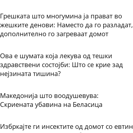
Грешката што многумина ја прават во
жешките денови: Наместо да го разладат,
дополнително го загреваат домот
Ова е шумата која лекува од тешки
здравствени состојби: Што се крие зад
нејзината тишина?
Македонија што воодушевува:
Скриената убавина на Беласица
Избркајте ги инсектите од домот со евтин