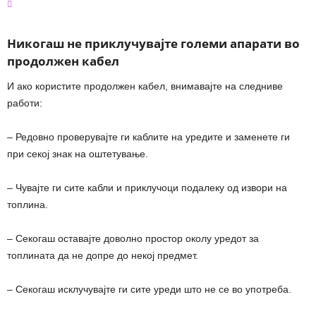
Никогаш не приклучувајте големи апарати во
продолжен кабел
И ако користите продолжен кабел, внимавајте на следниве
работи:
– Редовно проверувајте ги каблите на уредите и заменете ги
при секој знак на оштетување.
– Чувајте ги сите кабли и приклучоци подалеку од извори на
топлина.
– Секогаш оставајте доволно простор околу уредот за
топлината да не допре до некој предмет.
– Секогаш исклучувајте ги сите уреди што не се во употреба.