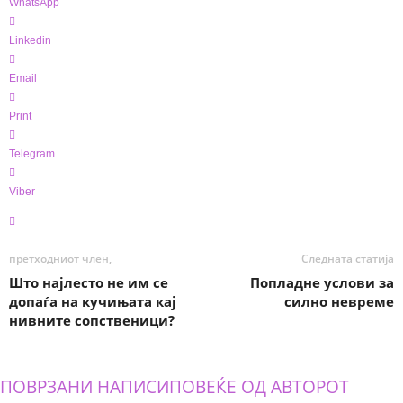
WhatsApp
Linkedin
Email
Print
Telegram
Viber
претходниот член,
Следната статија
Што најлесто не им се
Попладне услови за
допаѓа на кучињата кај
силно невреме
нивните сопственици?
ПОВРЗАНИ НАПИСИ
ПОВЕЌЕ ОД АВТОРОТ