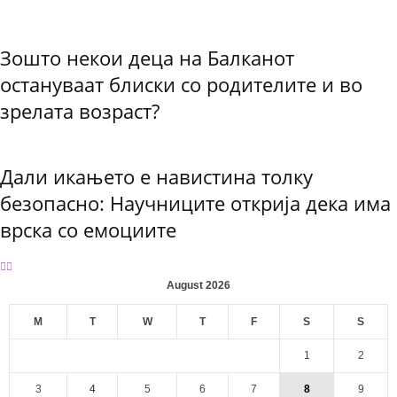
Зошто некои деца на Балканот
остануваат блиски со родителите и во
зрелата возраст?
Дали икањето е навистина толку
безопасно: Научниците открија дека има
врска со емоциите
August 2026
M
T
W
T
F
S
S
1
2
3
4
5
6
7
8
9