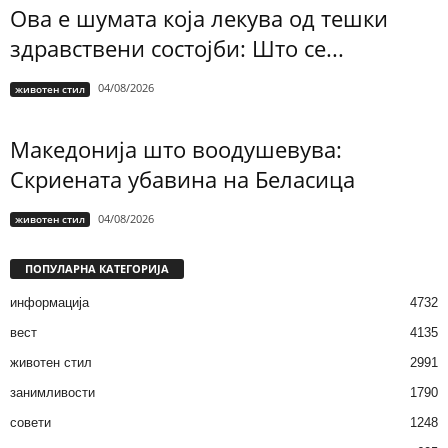
Ова е шумата која лекува од тешки
здравствени состојби: Што се...
04/08/2026
животен стил
Македонија што воодушевува:
Скриената убавина на Беласица
04/08/2026
животен стил
ПОПУЛАРНА КАТЕГОРИЈА
информација
4732
вест
4135
животен стил
2991
занимливости
1790
совети
1248