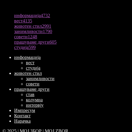
ПОПУЛАРНА КАТЕГОРИЈА
информација
4732
вест
4135
животен стил
2991
занимливости
1790
совети
1248
прашуваме други
605
студија
599
информација
вест
студија
животен стил
занимливости
совети
прашуваме други
став
колумна
интервју
Импресум
Контакт
Нарачка
© 2025 | МОЈ ЗБОР | MOJ ZBOR