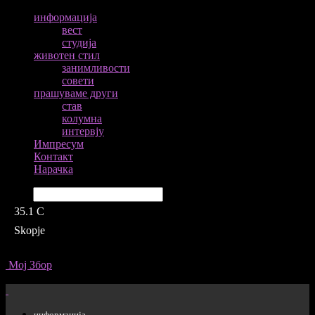
информација
вест
студија
животен стил
занимливости
совети
прашуваме други
став
колумна
интервју
Импресум
Контакт
Нарачка
Барај
35.1
C
Skopje
Мој Збор
информација