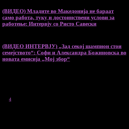
(ВИДЕО) Младите во Македонија не бараат
само работа, туку и достоинствени услови за
работење: Интервју со Ристо Савески
(ВИДЕО ИНТЕРВЈУ) „Зад секој шампион стои
семејството“: Софи и Александра Божиновска во
новата емисија „Мој збор“
August 2026
M
T
W
T
F
S
S
1
2
3
4
5
6
7
8
9
10
11
12
13
14
15
16
17
18
19
20
21
22
23
24
25
26
27
28
29
30
31