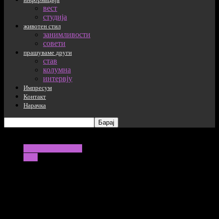
вест
студија
животен стил
занимливости
совети
прашуваме други
став
колумна
интервју
Импресум
Контакт
Нарачка
прашуваме други
став
Како ВИ може да ги надмине
комуникациските шумови?
Како ВИ може да ни биде од полза во комуникацијата?