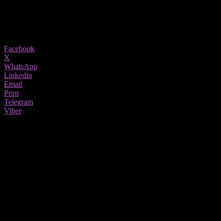
23/03/2023
1149
Share
Facebook
X
WhatsApp
Linkedin
Email
Print
Telegram
Viber
Шум во комуникацијата најчесто настанува како резултат на низа
интерпретации што настануваат при испратена порака. Поретко се
мисли и на шум кој настанува како резултат на техничкото посредство
помеѓу соговорниците.
Шумот во комуникацијата е честа причина за пречки во
остварување на нормалната комуникација, а некогаш може да
резултатира и со неуспешна комуникација.
На пример кога еден политичар на говорница ќе изјави: „Во
наредниот период ќе работиме на зголемувањето на