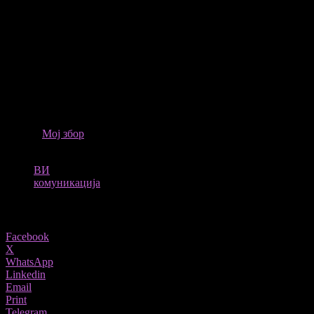
Автор:
Магдалена Стојмановиќ
ИЗВОР
Мој збор
ТАГОВИ
ВИ
комуникација
Share
Facebook
X
WhatsApp
Linkedin
Email
Print
Telegram