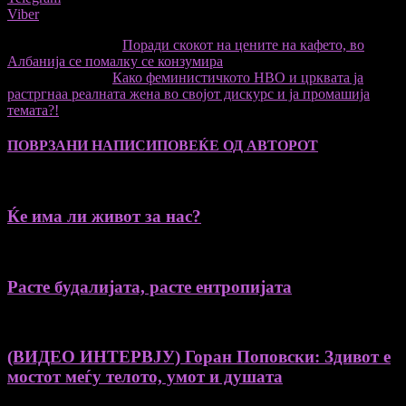
Viber
претходниот член,
Поради скокот на цените на кафето, во
Албанија се помалку се конзумира
Следната статија
Како феминистичкото НВО и црквата ја
растргнаа реалната жена во својот дискурс и ја промашија
темата?!
ПОВРЗАНИ НАПИСИ
ПОВЕЌЕ ОД АВТОРОТ
Ќе има ли живот за нас?
Расте будалијата, расте ентропијата
(ВИДЕО ИНТЕРВЈУ) Горан Поповски: Здивот е
мостот меѓу телото, умот и душата