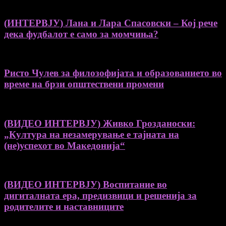
(ИНТЕРВЈУ) Лана и Лара Спасовски – Кој рече
дека фудбалот е само за момчиња?
Ристо Чулев за филозофијата и образованието во
време на брзи општествени промени
(ВИДЕО ИНТЕРВЈУ) Живко Грозданоски:
„Култура на незамерување е тајната на
(не)успехот во Македонија“
(ВИДЕО ИНТЕРВЈУ) Воспитание во
дигиталната ера, предизвици и решенија за
родителите и наставниците