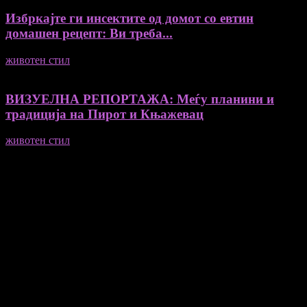
Избркајте ги инсектите од домот со евтин
домашен рецепт: Ви треба...
животен стил
23/06/2026
ВИЗУЕЛНА РЕПОРТАЖА: Меѓу планини и
традиција на Пирот и Књажевац
животен стил
23/06/2026
Медиум и платформа за промовирање на автентични
мислители, автори, ставови и информации.
- Магдалена Стојмановиќ Константинов - Главен и одговорен
уредник
- Миодраг Константинов - Автор
- Ристо Пауновски - Автор
Колумнисти на Мој збор
- Гоце Кузески
Не е дозволено преземање или копирање на содржините на
Мој збор, без согласност на уредникот