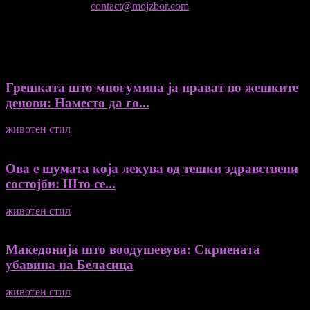
контактирајте не:
contact@mojzbor.com
ДУРИ И ПОВЕЌЕ ВЕСТИ
Грешката што многумина ја прават во жешките
денови: Наместо да го...
животен стил
04/08/2026
Ова е шумата која лекува од тешки здравствени
состојби: Што се...
животен стил
04/08/2026
Македонија што воодушевува: Скриената
убавина на Беласица
животен стил
04/08/2026