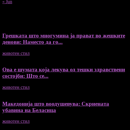
« Jun
Recent Posts
Грешката што многумина ја прават во жешките
денови: Наместо да го...
животен стил
04/08/2026
Ова е шумата која лекува од тешки здравствени
состојби: Што се...
животен стил
04/08/2026
Македонија што воодушевува: Скриената
убавина на Беласица
животен стил
04/08/2026