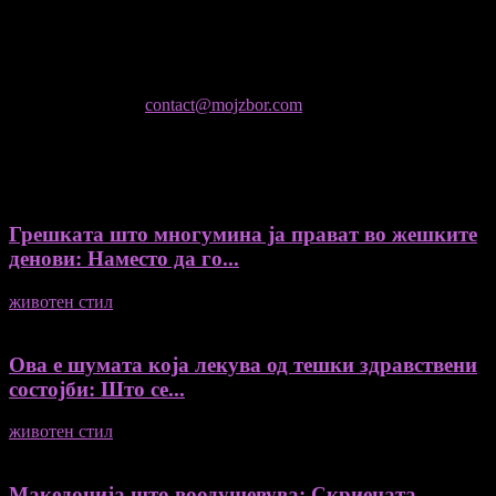
Колумнисти на Мој збор
- Гоце Кузески
Не е дозволено преземање или копирање на содржините на
Мој збор, без согласност на уредникот
контактирајте не:
contact@mojzbor.com
ДУРИ И ПОВЕЌЕ ВЕСТИ
Грешката што многумина ја прават во жешките
денови: Наместо да го...
животен стил
04/08/2026
Ова е шумата која лекува од тешки здравствени
состојби: Што се...
животен стил
04/08/2026
Македонија што воодушевува: Скриената