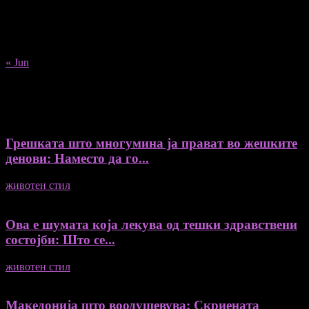
10
11
12
13
14
15
16
17
18
19
20
21
22
23
24
25
26
27
28
29
30
31
« Jun
Recent Posts
Грешката што многумина ја прават во жешките
денови: Наместо да го...
животен стил
04/08/2026
Ова е шумата која лекува од тешки здравствени
состојби: Што се...
животен стил
04/08/2026
Македонија што воодушевува: Скриената