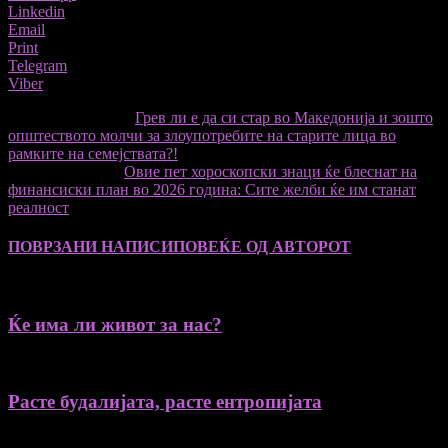
Linkedin
Email
Print
Telegram
Viber
претходниот член,
Грев ли е да си стар во Македонија и зошто
општеството молчи за злоупотребите на старите лица во
рамките на семејствата?!
Следната статија
Овие пет хороскопски знаци ќе блеснат на
финансиски план во 2026 година: Сите желби ќе им станат
реалност
ПОВРЗАНИ НАПИСИ
ПОВЕЌЕ ОД АВТОРОТ
Ќе има ли живот за нас?
Расте будалијата, расте ентропијата