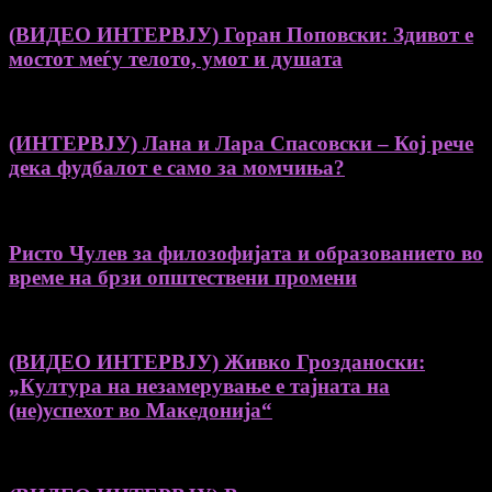
(ВИДЕО ИНТЕРВЈУ) Горан Поповски: Здивот е
мостот меѓу телото, умот и душата
(ИНТЕРВЈУ) Лана и Лара Спасовски – Кој рече
дека фудбалот е само за момчиња?
Ристо Чулев за филозофијата и образованието во
време на брзи општествени промени
(ВИДЕО ИНТЕРВЈУ) Живко Грозданоски:
„Култура на незамерување е тајната на
(не)успехот во Македонија“