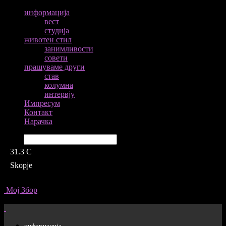
информација
вест
студија
животен стил
занимливости
совети
прашуваме други
став
колумна
интервју
Импресум
Контакт
Нарачка
Барај
31.3
C
Skopje
Мој Збор
информација