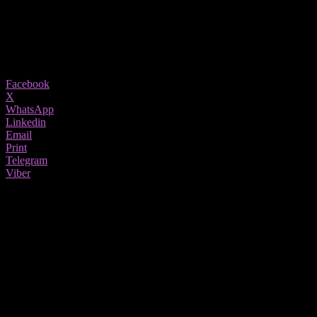
22/12/2025
919
Share
Facebook
X
WhatsApp
Linkedin
Email
Print
Telegram
Viber
Прашањето за даноците секогаш ја отвора дилемата дали
граѓаните плаќаат премногу или премалку во споредба со
соседите. Кога станува збор за данокот на личен доход,
Македонија
важи за една од земјите со најниска стапка во
регионот. Стапката изнесува 10 проценти и е рамна, без
прогресивни скалила, што значи дека и ниските и високите
примања се оданочуваат под ист услов.
Ист ваков модел има и
Бугарија
, додека
Босна и Херцеговина
во поголем дел од ентитетите исто така применува 10