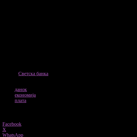
најскапите земји за труд во регионот. Спротивно на тоа, Црна
Гора има најниско вкупно оптоварување со придонеси, што
резултира со повисоки нето-примања за работниците.
Кога ќе се соберат данокот на доход и придонесите,
Македонија излегува како земја со умерено даночно
оптоварување – пониско од Србија, Босна и Херцеговина и
Хрватска, но повисоко од Црна Гора. Овој модел ја прави
државата релативно конкурентна за работна сила и
инвестиции, но истовремено го отвора прашањето за тоа дали
ниските даноци обезбедуваат доволно средства за квалитетни
јавни услуги.
ИЗВОР
Светска банка
ТАГОВИ
данок
економија
плата
Share
Facebook
X
WhatsApp