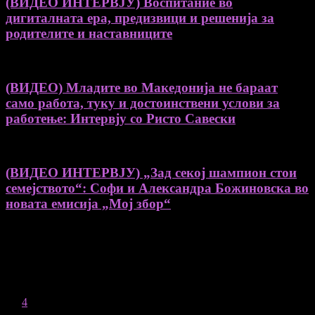
(ВИДЕО ИНТЕРВЈУ) Воспитание во
дигиталната ера, предизвици и решенија за
родителите и наставниците
(ВИДЕО) Младите во Македонија не бараат
само работа, туку и достоинствени услови за
работење: Интервју со Ристо Савески
(ВИДЕО ИНТЕРВЈУ) „Зад секој шампион стои
семејството“: Софи и Александра Божиновска во
новата емисија „Мој збор“
August 2026
M
T
W
T
F
S
S
1
2
3
4
5
6
7
8
9