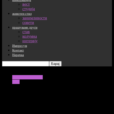
вест
студија
животен стил
занимливости
совети
прашуваме други
став
колумна
интервју
Импресум
Контакт
Нарачка
прашуваме други
став
И оние со плата од 2000 евра и оние со
минимална се оданочуваат исто во
Македонија: Еве каква е состојбата во
регионот