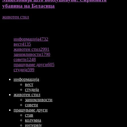
убавина на Беласица
животен стил
04/08/2026
ПОПУЛАРНА КАТЕГОРИЈА
информација
4732
вест
4135
животен стил
2991
занимливости
1790
совети
1248
прашуваме други
605
студија
599
информација
вест
студија
животен стил
занимливости
совети
прашуваме други
став
колумна
интервју