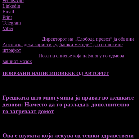
WhatsApp
Linkedin
Email
Print
Telegram
Viber
претходниот член,
Директорот на „Слобода превоз“ ја обвини
Арсовска дека користи „удбашки методи“ да го прекине
штрајкот
Следната статија
Поза на спиење која најмногу го одмора
вашиот мозок
ПОВРЗАНИ НАПИСИ
ПОВЕЌЕ ОД АВТОРОТ
Грешката што многумина ја прават во жешките
денови: Наместо да го разладат, дополнително
го загреваат домот
Ова е шумата која лекува од тешки здравствени