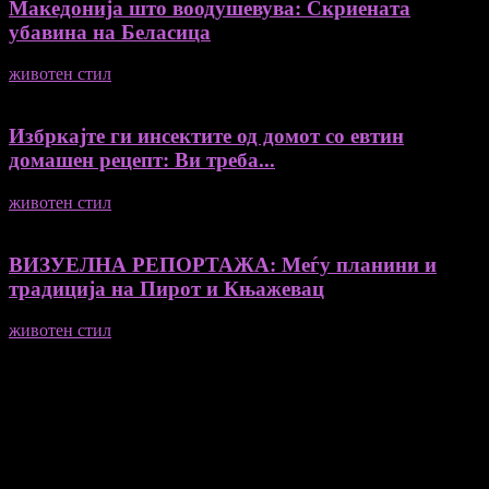
Македонија што воодушевува: Скриената
убавина на Беласица
животен стил
04/08/2026
Избркајте ги инсектите од домот со евтин
домашен рецепт: Ви треба...
животен стил
23/06/2026
ВИЗУЕЛНА РЕПОРТАЖА: Меѓу планини и
традиција на Пирот и Књажевац
животен стил
23/06/2026
Медиум и платформа за промовирање на автентични
мислители, автори, ставови и информации.
- Магдалена Стојмановиќ Константинов - Главен и одговорен
уредник
- Миодраг Константинов - Автор
- Ристо Пауновски - Автор