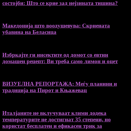
состојби: Што се крие зад нејзината тишина?
Македонија што воодушевува: Скриената
убавина на Беласица
Избркајте ги инсектите од домот со евтин
домашен рецепт: Ви треба само лимон и оцет
ВИЗУЕЛНА РЕПОРТАЖА: Меѓу планини и
традиција на Пирот и Књажевац
Италјаните не вклучуваат клими додека
температурите не достигнат 35 степени, но
користат бесплатен и ефикасен трик за