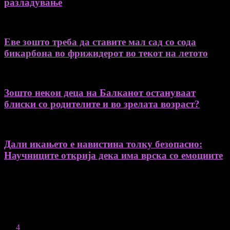
разладување
Еве зошто треба да ставите мал сад со сода
бикарбона во фрижидерот во текот на летото
Зошто некои деца на Балканот остануваат
блиски со родителите и во зрелата возраст?
Дали икањето е навистина толку безопасно:
Научниците открија дека има врска со емоциите
August 2026
M
T
W
T
F
S
S
1
2
3
4
5
6
7
8
9