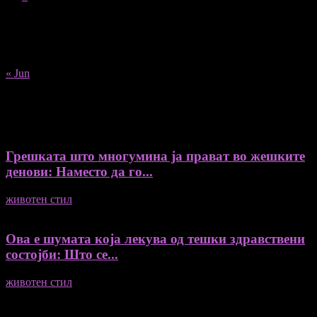
10
11
12
13
14
15
16
17
18
19
20
21
22
23
24
25
26
27
28
29
30
31
« Jun
Recent Posts
Грешката што многумина ја прават во жешките
денови: Наместо да го...
животен стил
04/08/2026
Ова е шумата која лекува од тешки здравствени
состојби: Што се...
животен стил
04/08/2026