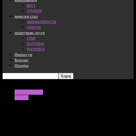
вест
студија
животен стил
занимливости
совети
прашуваме други
став
колумна
интервју
Импресум
Контакт
Нарачка
животен стил
совети
Храна која е одговорна за хормонален
дисбаланс
22/11/2022