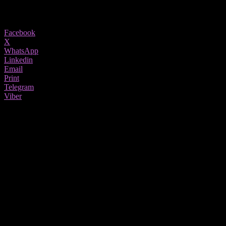
1019
Share
Facebook
X
WhatsApp
Linkedin
Email
Print
Telegram
Viber
Може да имате проблеми со хормоналната рамнотежа. Овој проблем
првенствено ги погодува жените за време на пубертетот, менструацијата
и бременоста. Сепак, постојат луѓе за кои хормоналната нерамнотежа е
трајна состојба. Излегува дека некои намирници можат да влијаат на
тоа. Погледнете кој од нив е подобро да се исклучи од исхраната.
Причините за хормоналната нерамнотежа се навистина
различни. Кај некои луѓе има генетска основа. За други, тоа е
поврзано со стрес, болест, лекови, нивоа на шеќер во крвта
или храната што ја јадат. Постои група на производи кои го
нарушуваат хормоналниот баланс.
Кои производи се штетни?