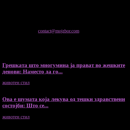
Колумнисти на Мој збор
- Гоце Кузески
Не е дозволено преземање или копирање на содржините на
Мој збор, без согласност на уредникот
контактирајте не:
contact@mojzbor.com
ДУРИ И ПОВЕЌЕ ВЕСТИ
Грешката што многумина ја прават во жешките
денови: Наместо да го...
животен стил
04/08/2026
Ова е шумата која лекува од тешки здравствени
состојби: Што се...
животен стил
04/08/2026