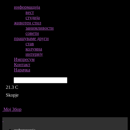
информација
вест
студија
животен стил
занимливости
совети
прашуваме други
став
колумна
интервју
Импресум
Контакт
Нарачка
Барај
21.3
C
Skopje
Мој Збор
информација