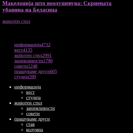
Македонија што воодушевува: Скриената
убавина на Беласица
животен стил
04/08/2026
ПОПУЛАРНА КАТЕГОРИЈА
информација
4732
вест
4135
животен стил
2991
занимливости
1790
совети
1248
прашуваме други
605
студија
599
информација
вест
студија
животен стил
занимливости
совети
прашуваме други
став
колумна