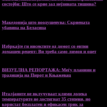
состојби: Што се крие зад нејзината тишина?
Македонија што воодушевува: Скриената
убавина на Беласица
Избркајте ги инсектите од домот со евтин
домашен рецепт: Ви треба само лимон и оцет
ВИЗУЕЛНА РЕПОРТАЖА: Меѓу планини и
традиција на Пирот и Књажевац
Италјаните не вклучуваат клими додека
температурите не достигнат 35 степени, но
користат бесплатен и ефикасен трик за