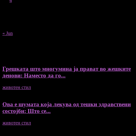
3
4
5
6
7
8
9
10
11
12
13
14
15
16
17
18
19
20
21
22
23
24
25
26
27
28
29
30
31
« Jun
Recent Posts
Грешката што многумина ја прават во жешките
денови: Наместо да го...
животен стил
04/08/2026
Ова е шумата која лекува од тешки здравствени
состојби: Што се...
животен стил
04/08/2026