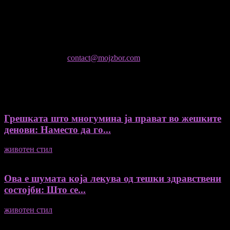
Колумнисти на Мој збор
- Гоце Кузески
Не е дозволено преземање или копирање на содржините на
Мој збор, без согласност на уредникот
контактирајте не:
contact@mojzbor.com
ДУРИ И ПОВЕЌЕ ВЕСТИ
Грешката што многумина ја прават во жешките
денови: Наместо да го...
животен стил
04/08/2026
Ова е шумата која лекува од тешки здравствени
состојби: Што се...
животен стил
04/08/2026