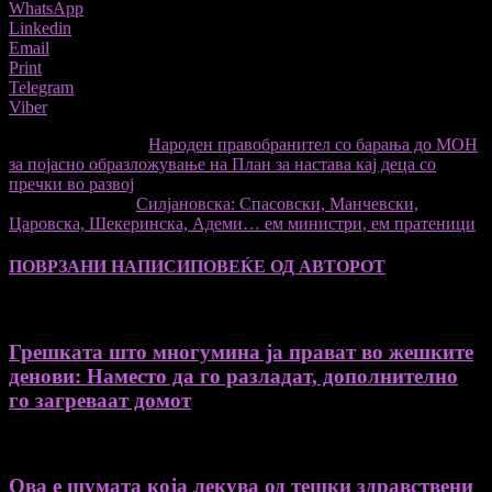
WhatsApp
Linkedin
Email
Print
Telegram
Viber
претходниот член,
Народен правобранител со барања до МОН
за појасно образложување на План за настава кај деца со
пречки во развој
Следната статија
Силјановска: Спасовски, Манчевски,
Царовска, Шекеринска, Адеми… ем министри, ем пратеници
ПОВРЗАНИ НАПИСИ
ПОВЕЌЕ ОД АВТОРОТ
Грешката што многумина ја прават во жешките
денови: Наместо да го разладат, дополнително
го загреваат домот
Ова е шумата која лекува од тешки здравствени