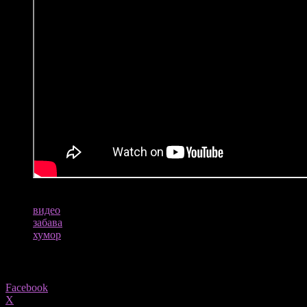
ТАГОВИ
видео
забава
хумор
Share
Facebook
X