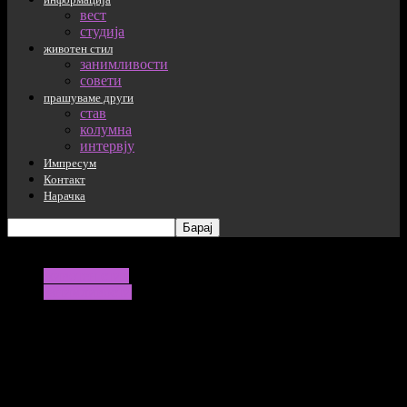
вест
студија
животен стил
занимливости
совети
прашуваме други
став
колумна
интервју
Импресум
Контакт
Нарачка
животен стил
занимливости
Урнебесно видео што ќе ве насмее до
солзи – рецитат за „погрешни луѓе и
погрешни случувања“ (ВИДЕО)