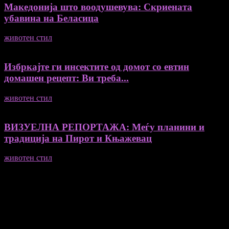
Македонија што воодушевува: Скриената
убавина на Беласица
животен стил
04/08/2026
Избркајте ги инсектите од домот со евтин
домашен рецепт: Ви треба...
животен стил
23/06/2026
ВИЗУЕЛНА РЕПОРТАЖА: Меѓу планини и
традиција на Пирот и Књажевац
животен стил
23/06/2026
Медиум и платформа за промовирање на автентични
мислители, автори, ставови и информации.
- Магдалена Стојмановиќ Константинов - Главен и одговорен
уредник
- Миодраг Константинов - Автор
- Ристо Пауновски - Автор