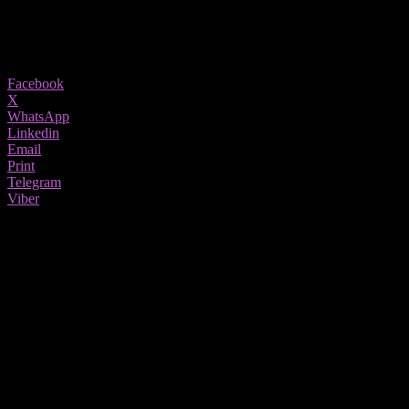
12/08/2020
1459
Share
Facebook
X
WhatsApp
Linkedin
Email
Print
Telegram
Viber
Видеото е старо скоро 10тина години,
но во последните неколку денови е
актуелно и коментирано на
социјалните мрежи.
Имено млада девојка од Општински штаб „Палилула“ од
Београдска странка во Србија рецитира најпечатлива изјава од
убиениот премиер на Србија – Зоран Џинџиќ на изложба која
му е посветена токму нему.