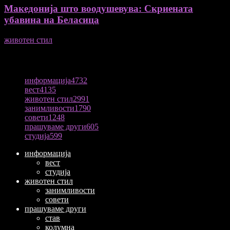
Македонија што воодушевува: Скриената
убавина на Беласица
животен стил
04/08/2026
ПОПУЛАРНА КАТЕГОРИЈА
информација
4732
вест
4135
животен стил
2991
занимливости
1790
совети
1248
прашуваме други
605
студија
599
информација
вест
студија
животен стил
занимливости
совети
прашуваме други
став
колумна