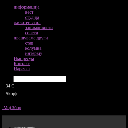
информација
вест
студија
животен стил
занимливости
совети
прашуваме други
став
колумна
интервју
Импресум
Контакт
Нарачка
Барај
34
C
Skopje
Мој Збор
информација