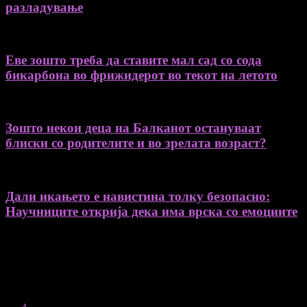
разладување
Еве зошто треба да ставите мал сад со сода
бикарбона во фрижидерот во текот на летото
Зошто некои деца на Балканот остануваат
блиски со родителите и во зрелата возраст?
Дали икањето е навистина толку безопасно:
Научниците открија дека има врска со емоциите
August 2026
M
T
W
T
F
S
S
1
2