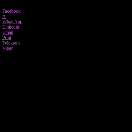
Share
Facebook
X
WhatsApp
Linkedin
Email
Print
Telegram
Viber
Дали е безбедно да се пие кафе по истекот на рокот?
Имаме добри и лоши вести: Не, кафето не може
да се расипе. Дури и пиење кафе што истечело
нема да ви донесе проблеми со стомакот, иако во
тој случај нема гаранции за неговиот добар вкус.
Сепак, или зрната кафе или мелењето, откако ќе
се навлажни, не може повторно да се користат.
Таквото кафе може да се расипе или извалка.
Споменавме и лоши вести. Тие се рефлектираат во губење на
квалитетот на кафето. Кислородот е непријател број еден на
печени зрна кафе. Со текот на времето, изложеноста на зрна