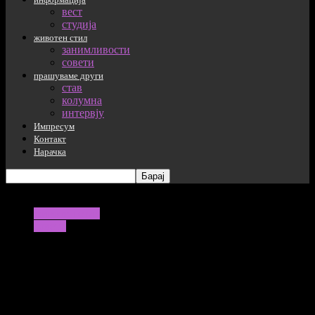
вест
студија
животен стил
занимливости
совети
прашуваме други
став
колумна
интервју
Импресум
Контакт
Нарачка
животен стил
совети
Може ли да се расипе кафето?
03/09/2020
1243