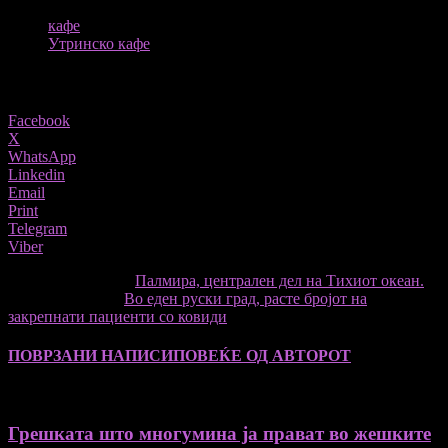
ТАГОВИ
кафе
Утринско кафе
Share
Facebook
X
WhatsApp
Linkedin
Email
Print
Telegram
Viber
претходниот член,
Палмира, централен дел на Тихиот океан.
Следната статија
Во еден руски град, расте бројот на
закрепнати пациенти со ковиди
ПОВРЗАНИ НАПИСИ
ПОВЕЌЕ ОД АВТОРОТ
Грешката што многумина ја прават во жешките