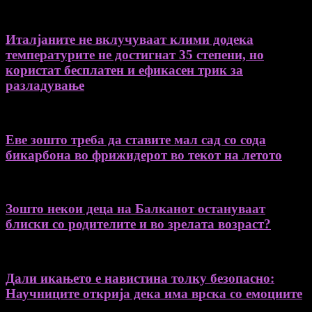
Италјаните не вклучуваат клими додека
температурите не достигнат 35 степени, но
користат бесплатен и ефикасен трик за
разладување
Еве зошто треба да ставите мал сад со сода
бикарбона во фрижидерот во текот на летото
Зошто некои деца на Балканот остануваат
блиски со родителите и во зрелата возраст?
Дали икањето е навистина толку безопасно:
Научниците открија дека има врска со емоциите