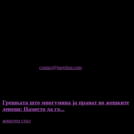
Медиум и платформа за промовирање на автентични
мислители, автори, ставови и информации.
- Магдалена Стојмановиќ Константинов - Главен и одговорен
уредник
- Миодраг Константинов - Автор
- Ристо Пауновски - Автор
Колумнисти на Мој збор
- Гоце Кузески
Не е дозволено преземање или копирање на содржините на
Мој збор, без согласност на уредникот
контактирајте не:
contact@mojzbor.com
ДУРИ И ПОВЕЌЕ ВЕСТИ
Грешката што многумина ја прават во жешките
денови: Наместо да го...
животен стил
04/08/2026