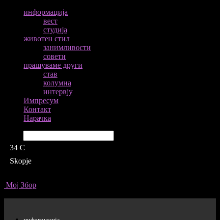
информација
вест
студија
животен стил
занимливости
совети
прашуваме други
став
колумна
интервју
Импресум
Контакт
Нарачка
Барај
34
C
Skopje
Мој Збор
информација