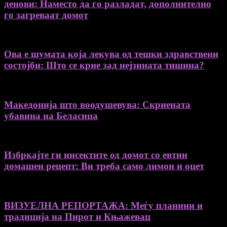
денови: Наместо да го разладат, дополнително
го загреваат домот
Ова е шумата која лекува од тешки здравствени
состојби: Што се крие зад нејзината тишина?
Македонија што воодушевува: Скриената
убавина на Беласица
Избркајте ги инсектите од домот со евтин
домашен рецепт: Ви треба само лимон и оцет
ВИЗУЕЛНА РЕПОРТАЖА: Меѓу планини и
традиција на Пирот и Књажевац