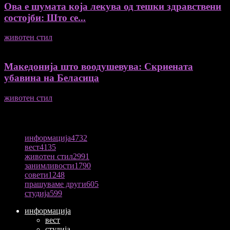
Ова е шумата која лекува од тешки здравствени
состојби: Што се...
животен стил
04/08/2026
Македонија што воодушевува: Скриената
убавина на Беласица
животен стил
04/08/2026
ПОПУЛАРНА КАТЕГОРИЈА
информација
4732
вест
4135
животен стил
2991
занимливости
1790
совети
1248
прашуваме други
605
студија
599
информација
вест
студија