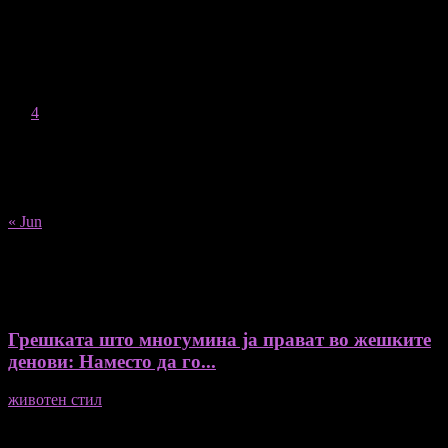
August 2026
M
T
W
T
F
S
S
1
2
3
4
5
6
7
8
9
10
11
12
13
14
15
16
17
18
19
20
21
22
23
24
25
26
27
28
29
30
31
« Jun
Recent Posts
Грешката што многумина ја прават во жешките
денови: Наместо да го...
животен стил
04/08/2026