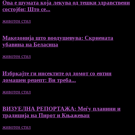
Ова е шумата која лекува од тешки здравствени
состојби: Што се...
животен стил
04/08/2026
Македонија што воодушевува: Скриената
убавина на Беласица
животен стил
04/08/2026
Избркајте ги инсектите од домот со евтин
домашен рецепт: Ви треба...
животен стил
23/06/2026
ВИЗУЕЛНА РЕПОРТАЖА: Меѓу планини и
традиција на Пирот и Књажевац
животен стил
23/06/2026