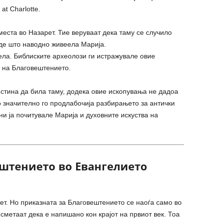
 at Charlotte
.
места во Назарет. Тие веруваат дека таму се случило
де што наводно живеела Марија.
тела. Библиските археолози ги истражувале овие
 на Благовештението.
стина да била таму, додека овие ископувања не дадоа
о значително го продлабочија разбирањето за антички
ани ја почитувале Марија и духовните искуства на
штението во Евангелието
ет. Но приказната за Благовештението се наоѓа само во
 сметаат дека е напишано кон крајот на првиот век. Тоа