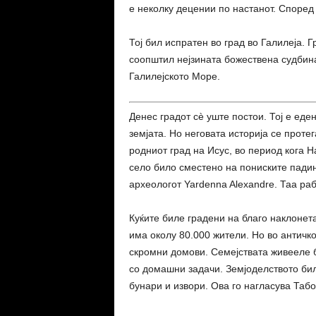
е неколку децении по настанот. Според
Тој бил испратен во град во Галилеја. Г
соопштил нејзината божествена судбина
Галилејското Море.
Денес градот сè уште постои. Тој е еде
земјата. Но неговата историја се протег
родниот град на Исус, во период кога 
село било сместено на пониските падин
археологот
Yardenna Alexandre
. Таа ра
Куќите биле градени на благо наклонет
има околу 80.000 жители. Но во античк
скромни домови. Семејствата живееле б
со домашни задачи. Земјоделството бил
бунари и извори. Ова го нагласува Табо