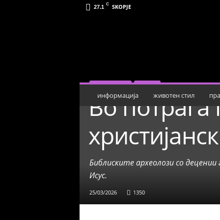
C
SKOPJE
27.1
М
о
ј
З
б
о
р
ИНФОРМАЦИЈА
СТУДИЈА
Во потрага 
информација
животен стил
пра
христијанск
Библиските археолози со децении
Исус.
25/03/2026
1350