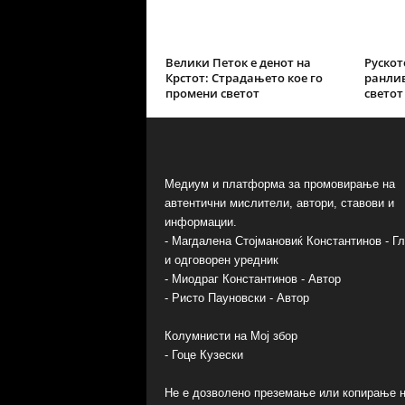
Велики Петок е денот на
Рускот
Крстот: Страдањето кое го
ранли
промени светот
светот
Медиум и платформа за промовирање на
автентични мислители, автори, ставови и
информации.
- Магдалена Стојмановиќ Константинов - Г
и одговорен уредник
- Миодраг Константинов - Автор
- Ристо Пауновски - Автор
Колумнисти на Мој збор
- Гоце Кузески
Не е дозволено преземање или копирање 