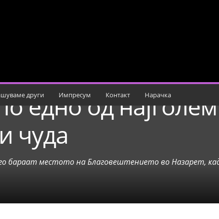
по едно од најголе
шуваме други
Импресум
Контакт
Нарачка
и чуда
 го бараат местото на Благовештението во Назарет, каде