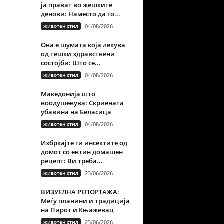
ја прават во жешките
денови: Наместо да го...
животен стил
04/08/2026
Ова е шумата која лекува
од тешки здравствени
состојби: Што се...
животен стил
04/08/2026
Македонија што
воодушевува: Скриената
убавина на Беласица
животен стил
04/08/2026
Избркајте ги инсектите од
домот со евтин домашен
рецепт: Ви треба...
животен стил
23/06/2026
ВИЗУЕЛНА РЕПОРТАЖА:
Меѓу планини и традиција
на Пирот и Књажевац
животен стил
23/06/2026