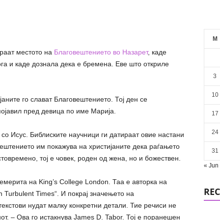
X
WhatsApp
Linkedin
Email
M
араат местото на
Благовештението во Назарет
, каде
ога и каде дознала дека е бремена. Еве што откриле
3
10
аните го слават Благовештението. Тој ден се
ојавил пред девица по име Марија.
17
24
 со Исус. Библиските научници ги датираат овие настани
вештението им покажува на христијаните дека раѓањето
31
товремено, тој е човек, роден од жена, но и божествен.
« Jun
 емерита на
King’s College London
. Таа е авторка на
REC
n Turbulent Times“. И покрај значењето на
текстови нудат малку конкретни детали. Тие речиси не
от. – Ова го истакнува
James D. Tabor
. Тој е поранешен