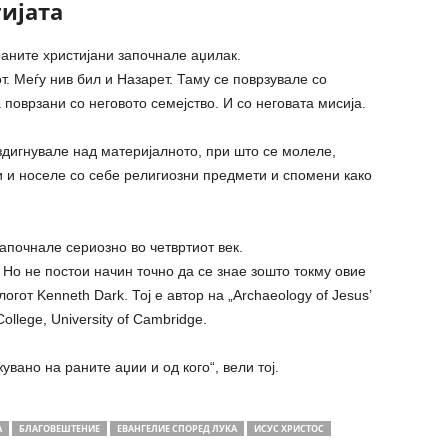
ијата
раните христијани започнале аџилак.
т. Меѓу нив бил и Назарет. Таму се поврзувале со
 поврзани со неговото семејство. И со неговата мисија.
издигнувале над материјалното, при што се молеле,
 и носеле со себе религиозни предмети и спомени како
апочнале сериозно во четвртиот век.
 Но не постои начин точно да се знае зошто токму овие
ологот
Kenneth Dark
. Тој е автор на „Archaeology of Jesus’
ollege, University of Cambridge
.
вано на раните аџии и од кого“, вели тој.
А
БЛАГОВЕШТЕНИЕ
ЕВАНГЕЛИЕ СПОРЕД ЛУКА
ИСУС ХРИСТОС