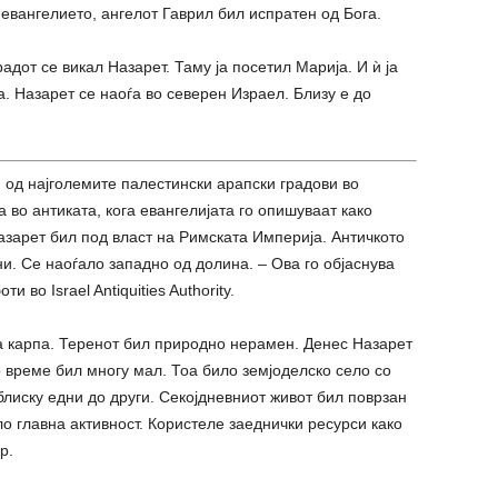
 евангелието, ангелот Гаврил бил испратен од Бога.
радот се викал Назарет. Таму ја посетил Марија. И ѝ ја
. Назарет се наоѓа во северен Израел. Близу е до
н од најголемите палестински арапски градови во
а во антиката, кога евангелијата го опишуваат како
Назарет бил под власт на Римската Империја. Античкото
и. Се наоѓало западно од долина. – Ова го објаснува
боти во
Israel Antiquities Authority
.
а карпа. Теренот бил природно нерамен. Денес Назарет
о време бил многу мал. Тоа било земјоделско село со
лиску едни до други. Секојдневниот живот бил поврзан
о главна активност. Користеле заеднички ресурси како
р.