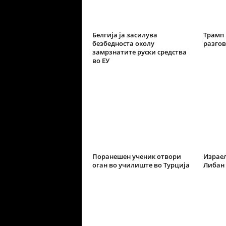
Белгија ја засилува
Трамп 
безбедноста околу
разгов
замрзнатите руски средства
во ЕУ
Поранешен ученик отвори
Израел
оган во училиште во Турција
Либан 