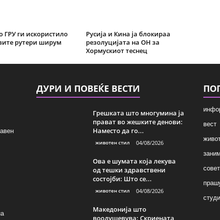
о ГРУ ги искористило
Русија и Кина ја блокираа
вите рутери ширум
резолуцијата на ОН за
Хормускиот теснец
ДУРИ И ПОВЕЌЕ ВЕСТИ
ПО
инфо
Грешката што многумина ја
прават во жешките денови:
вест
Наместо да го...
лавен
живот
животен стил
04/08/2026
зани
Ова е шумата која лекува
совет
од тешки здравствени
состојби: Што се...
праш
животен стил
04/08/2026
студи
Македонија што
на
воодушевува: Скриената