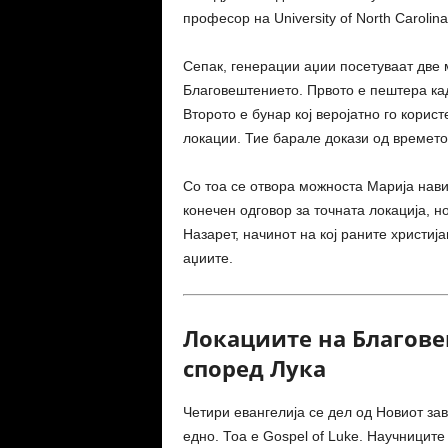
професор на
University of North Carolina
Сепак, генерации аџии посетуваат две 
Благовештението. Првото е пештера ка
Второто е бунар кој веројатно го корис
локации. Тие барале докази од времето
Со тоа се отвора можноста Марија нави
конечен одговор за точната локација, н
Назарет, начинот на кој раните христиј
аџиите.
Локациите на Благове
според Лука
Четири евангелија се дел од Новиот зав
едно. Тоа е
Gospel of Luke
. Научниците