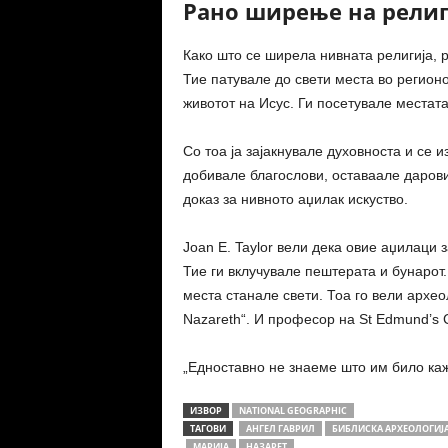
Рано ширење на религ
Како што се ширела нивната религија, 
Тие патувале до свети места во регионо
животот на Исус. Ги посетувале местата
Со тоа ја зајакнувале духовноста и се 
добивале благослови, оставаале дарови
доказ за нивното аџилак искуство.
Joan E. Taylor
вели дека овие аџилаци з
Тие ги вклучувале пештерата и бунарот.
места станале свети. Тоа го вели архе
Nazareth“. И професор на
St Edmund’s C
„Едноставно не знаеме што им било кажу
ИЗВОР
NATIONAL GEOGRAPHIC
ТАГОВИ
АНГЕЛ ГАВРИЛ
БИБЛИСКА АРХЕОЛОГИЈ
МАРИЈА
НАЗАРЕТ