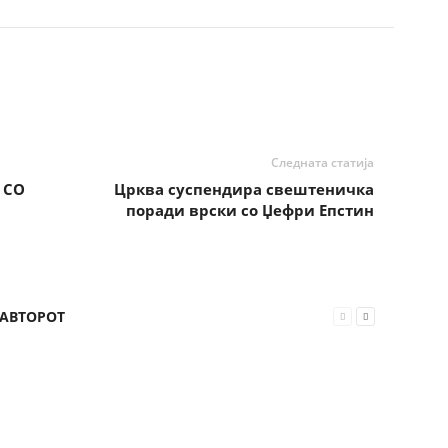
Следната статија
 СО
Црква суспендира свештеничка
поради врски со Џефри Епстин
 АВТОРОТ