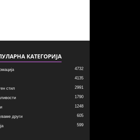
ПУЛАРНА КАТЕГОРИЈА
4732
рмација
4135
2991
ен стил
1790
мливости
1248
и
605
уваме други
599
ја