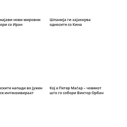
најави нови мировни
Шпанија ги зајакнува
ори со Иран
односите со Кина
ските напади во јужен
Кој е Петер Маѓар – човекот
се интензивираат
што го собори Виктор Орбан