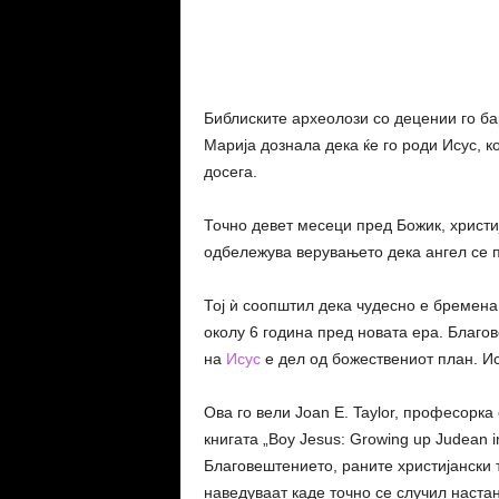
Facebook
Share
Библиските археолози со децении го б
Марија дознала дека ќе го роди Исус, к
досега.
Точно девет месеци пред Божик, христиј
одбележува верувањето дека ангел се п
Тој ѝ соопштил дека чудесно е бремена
околу 6 година пред новата ера. Благо
на
Исус
е дел од божествениот план. Ис
Ова го вели
Joan E. Taylor
, професорка
книгата „Boy Jesus: Growing up Judean i
Благовештението, раните христијански 
наведуваат каде точно се случил настан