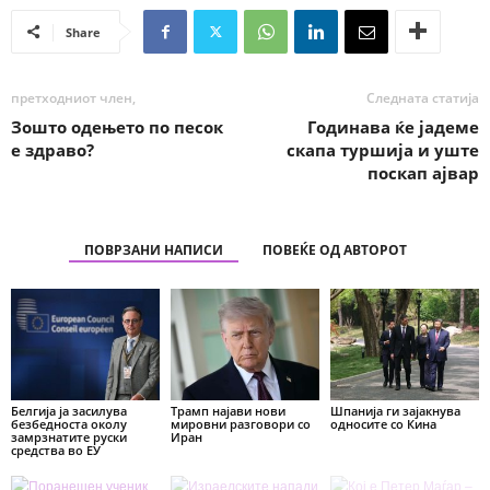
Share
претходниот член,
Следната статија
Зошто одењето по песок
Годинава ќе јадеме
е здраво?
скапа туршија и уште
поскап ајвар
ПОВРЗАНИ НАПИСИ
ПОВЕЌЕ ОД АВТОРОТ
Белгија ја засилува
Трамп најави нови
Шпанија ги зајакнува
безбедноста околу
мировни разговори со
односите со Кина
замрзнатите руски
Иран
средства во ЕУ