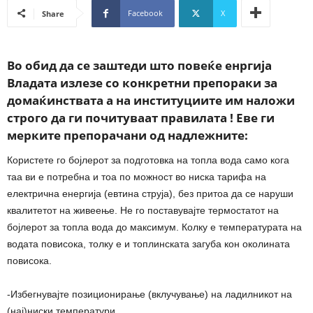
Facebook
X
Share
Во обид да се заштеди што повеќе енргија
Владата излезе со конкретни препораки за
домаќинствата а на институциите им наложи
строго да ги почитуваат правилата ! Еве ги
мерките препорачани од надлежните:
Користете го бојлерот за подготовка на топла вода само кога
таа ви е потребна и тоа по можност во ниска тарифа на
електрична енергија (евтина струја), без притоа да се наруши
квалитетот на живеење. Не го поставувајте термостатот на
бојлерот за топла вода до максимум. Колку е температурата на
водата повисока, толку е и топлинската загуба кон околината
повисока.
-Избегнувајте позиционирање (вклучување) на ладилникот на
(нај)ниски температури.