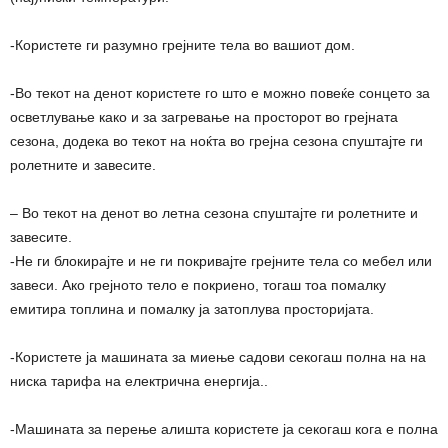
-Користете ги разумно грејните тела во вашиот дом.
-Во текот на денот користете го што е можно повеќе сонцето за
осветлување како и за загревање на просторот во грејната
сезона, додека во текот на ноќта во грејна сезона спуштајте ги
ролетните и завесите.
– Во текот на денот во летна сезона спуштајте ги ролетните и
завесите.
-Не ги блокирајте и не ги покривајте грејните тела со мебел или
завеси. Ако грејното тело е покриено, тогаш тоа помалку
емитира топлина и помалку ја затоплува просторијата.
-Користете ја машината за миење садови секогаш полна на на
ниска тарифа на електрична енергија..
-Машината за перење алишта користете ја секогаш кога е полна