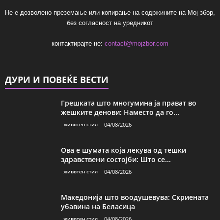
Не е дозволено преземање или копирање на содржините на Мој збор,
без согласност на уредникот
контактирајте не:
contact@mojzbor.com
ДУРИ И ПОВЕЌЕ ВЕСТИ
Грешката што многумина ја прават во
жешките денови: Наместо да го...
животен стил
04/08/2026
Ова е шумата која лекува од тешки
здравствени состојби: Што се...
животен стил
04/08/2026
Македонија што воодушевува: Скриената
убавина на Беласица
животен стил
04/08/2026