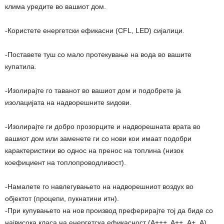
клима уредите во вашиот дом.
-Користете енергетски ефикасни (CFL, LED) сијалици.
-Поставете туш со малo протекување на вода во вашите
купатила.
-Изолирајте го таванот во вашиот дом и подобрете ја
изолацијата на надворешните ѕидови.
-Изолирајте ги добро прозорците и надворешната врата во
вашиот дом или заменете ги со нови кои имаат подобри
карактеристики во однос на пренос на топлина (низок
коефициент на топлопроводливост).
-Намалете го навлегувањето на надворешниот воздух во
објектот (процепи, пукнатини итн).
-При купувањето на нов производ преферирајте тој да биде со
највисока класа на енергетска ефикасност (A+++, A++, А+, А).