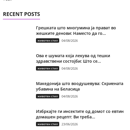
RECENT POSTS
Грешката што многумина ја прават во
жешките денови: Наместо да го...
животен стил
04/08/2026
Ова е шумата која лекува од тешки
здравствени состојби: Што се...
животен стил
04/08/2026
Македонија што воодушевува: Скриената
убавина на Беласица
животен стил
04/08/2026
Избркајте ги инсектите од домот со евтин
домашен рецепт: Ви треба...
животен стил
23/06/2026