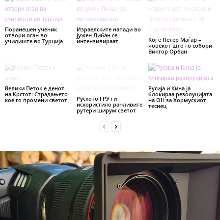
Поранешен ученик
Израелските напади во
отвори оган во
јужен Либан се
Кој е Петер Маѓар –
училиште во Турција
интензивираат
човекот што го собори
Виктор Орбан
Велики Петок е денот
Русија и Кина ја
на Крстот: Страдањето
блокираа резолуцијата
Руското ГРУ ги
кое го промени светот
на ОН за Хормускиот
искористило ранливите
теснец
рутери ширум светот