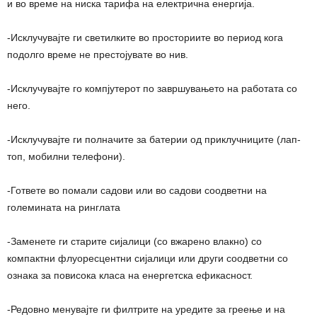
и во време на ниска тарифа на електрична енергија.
-Исклучувајте ги светилките во просториите во период кога
подолго време не престојувате во нив.
-Исклучувајте го компјутерот по завршувањето на работата со
него.
-Исклучувајте ги полначите за батерии од приклучниците (лап-
топ, мобилни телефони).
-Гответе во помали садови или во садови соодветни на
големината на ринглата
-Заменете ги старите сијалици (со вжарено влакно) со
компактни флуoресцентни сијалици или други соодветни со
ознака за повисока класа на енергетска ефикасност.
-Редовно менувајте ги филтрите на уредите за греење и на