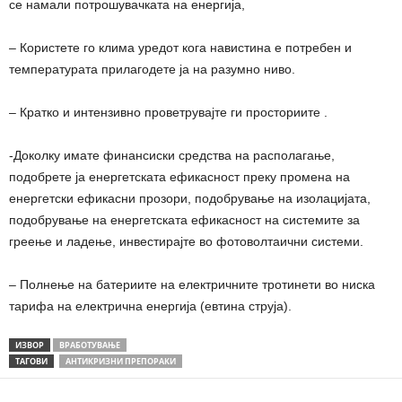
се намали потрошувачката на енергија,
– Користете го клима уредот кога навистина е потребен и
температурата прилагодете ја на разумно ниво.
– Кратко и интензивно проветрувајте ги просториите .
-Доколку имате финансиски средства на располагање,
подобрете ја енергетската ефикасност преку промена на
енергетски ефикасни прозори, подобрување на изолацијата,
подобрување на енергетската ефикасност на системите за
греење и ладење, инвестирајте во фотоволтаични системи.
– Полнење на батериите на електричните тротинети во ниска
тарифа на електрична енергија (евтина струја).
ИЗВОР
ВРАБОТУВАЊЕ
ТАГОВИ
АНТИКРИЗНИ ПРЕПОРАКИ