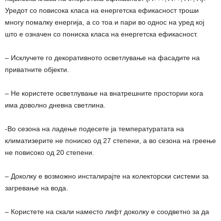
Уредот со повисока класа на енергетска ефикасност троши
многу помалку енергија, а со тоа и пари во однос на уред кој
што е означен со пониска класа на енергетска ефикасност.
– Исклучете го декоративното осветлување на фасадите на
приватните објекти.
– Не користете осветлување на внатрешните простории кога
има доволно дневна светлина.
-Во сезона на ладење подесете ја температуратата на
климатизерите не пониско од 27 степени, а во сезона на греење
не повисоко од 20 степени.
– Доколку е возможно инсталирајте на колекторски системи за
загревање на вода.
– Користете на скали наместо лифт доколку е соодветно за да