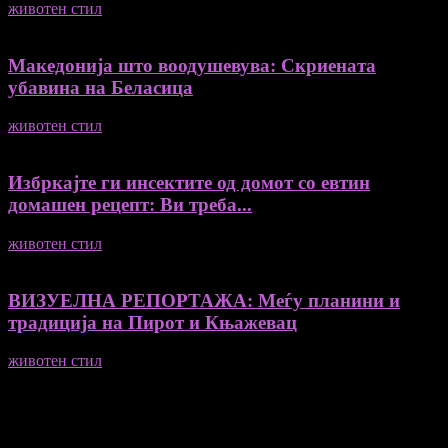
животен стил
04/08/2026
Македонија што воодушевува: Скриената
убавина на Беласица
животен стил
04/08/2026
Избркајте ги инсектите од домот со евтин
домашен рецепт: Ви треба...
животен стил
23/06/2026
ВИЗУЕЛНА РЕПОРТАЖА: Меѓу планини и
традиција на Пирот и Књажевац
животен стил
23/06/2026
Медиум и платформа за промовирање на автентични
мислители, автори, ставови и информации.
- Магдалена Стојмановиќ Константинов - Главен и одговорен