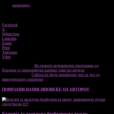
ТАГОВИ
економија
Share
Facebook
X
WhatsApp
Linkedin
Email
Print
Telegram
Viber
претходниот член,
Во новите антикризни препораки од
Владата се препорачува капење само во недела
Следната статија
Сабота ќе биде неработен ден за дел од
македонските општини
ПОВРЗАНИ НАПИСИ
ПОВЕЌЕ ОД АВТОРОТ
Белгија ја засилува безбедноста околу