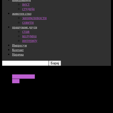
вест
студија
животен стил
занимливости
совети
прашуваме други
став
колумна
интервју
Импресум
Контакт
Нарачка
информација
вест
Годинава ќе јадеме скапа туршија и
уште поскап ајвар
17/08/2022