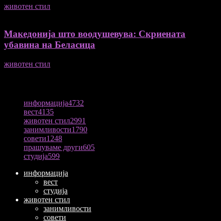
животен стил
04/08/2026
Македонија што воодушевува: Скриената
убавина на Беласица
животен стил
04/08/2026
ПОПУЛАРНА КАТЕГОРИЈА
информација
4732
вест
4135
животен стил
2991
занимливости
1790
совети
1248
прашуваме други
605
студија
599
информација
вест
студија
животен стил
занимливости
совети