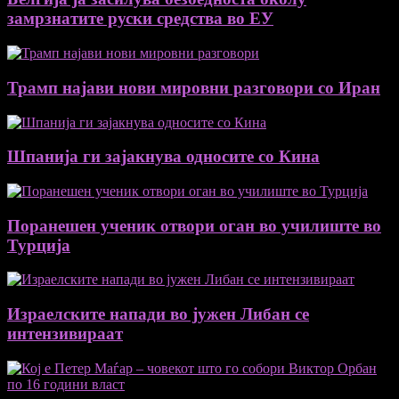
замрзнатите руски средства во ЕУ
Трамп најави нови мировни разговори со Иран
Шпанија ги зајакнува односите со Кина
Поранешен ученик отвори оган во училиште во
Турција
Израелските напади во јужен Либан се
интензивираат