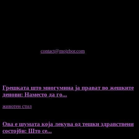
уредник
- Миодраг Константинов - Автор
- Ристо Пауновски - Автор
Колумнисти на Мој збор
- Гоце Кузески
Не е дозволено преземање или копирање на содржините на
Мој збор, без согласност на уредникот
контактирајте не:
contact@mojzbor.com
ДУРИ И ПОВЕЌЕ ВЕСТИ
Грешката што многумина ја прават во жешките
денови: Наместо да го...
животен стил
04/08/2026
Ова е шумата која лекува од тешки здравствени
состојби: Што се...