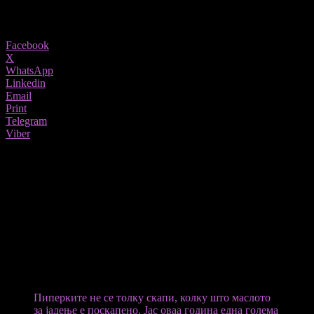
693
Share
Facebook
X
WhatsApp
Linkedin
Email
Print
Telegram
Viber
Дали оваа зима ќе имаме ајвар на трпезите како претходните години или
ќе правиме во помали количини? Има семејства кои досега правеле по
20, 30 тегли ајвар, но сега се двоумат поради скапотијата.
Катерина Василеска од Охрид која се занимава со
производство на зимници објаснува дека за да се добие една
голема тегла ајвар се трошат 2 килограми пиперки, но важен е
и квалитетот. Дополнително потребно е масло, и други
мирудии, се троши електрична енергија или пак дрва за огрев
и тоа секако ја крева цената на производот.
Пиперките не се толку скапи, колку што маслото
за јадење е поскапено. Јас оваа година една голема