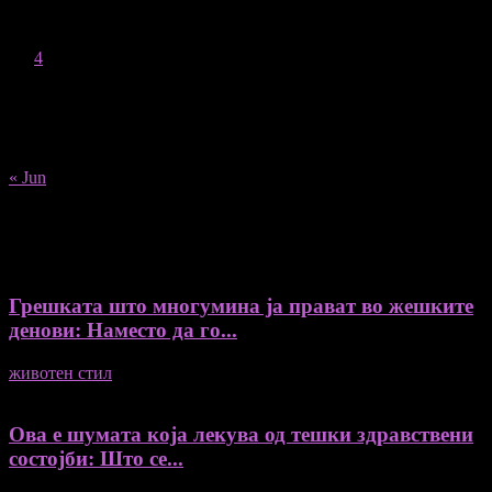
M
T
W
T
F
S
S
1
2
3
4
5
6
7
8
9
10
11
12
13
14
15
16
17
18
19
20
21
22
23
24
25
26
27
28
29
30
31
« Jun
Recent Posts
Грешката што многумина ја прават во жешките
денови: Наместо да го...
животен стил
04/08/2026
Ова е шумата која лекува од тешки здравствени
состојби: Што се...