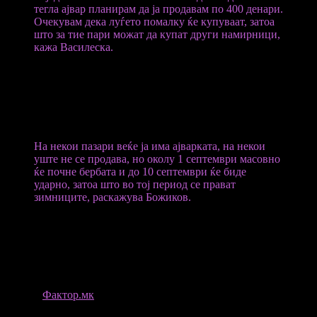
тегла ајвар планирам да ја продавам по 400 денари.
Очекувам дека луѓето помалку ќе купуваат, затоа
што за тие пари можат да купат други намирници,
кажа Василеска.
Бончо Божиков, земјоделец од струмичкото село Дабиле смета
дека оваа сезона ајварката не треба да падне под 35 денари за
килограм за да им се исплати трудот. Објаснува дека првата
берба, односно најквалитетните пиперки одат за извоз во
странство.
На некои пазари веќе ја има ајварката, на некои
уште не се продава, но околу 1 септември масовно
ќе почне бербата и до 10 септември ќе биде
ударно, затоа што во тој период се прават
зимниците, раскажува Божиков.
Во Македонија годишно се произведуваат околу 50 илјади
тони ајварка. Таа има долга традиција во македонското
поднебје.
ИЗВОР
Фактор.мк