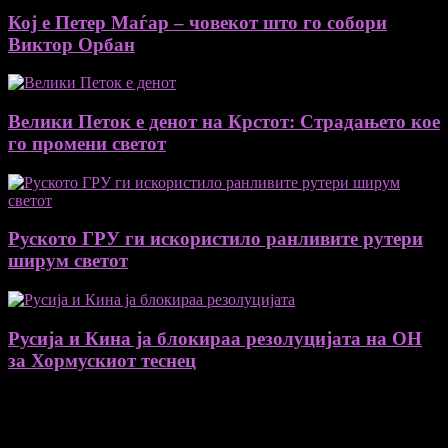
Кој е Петер Маѓар – човекот што го собори
Виктор Орбан
Велики Петок е денот на Крстот: Страдањето кое
го промени светот
Руското ГРУ ги искористило ранливите рутери
ширум светот
Русија и Кина ја блокираа резолуцијата на ОН
за Хормускиот теснец
August 2026