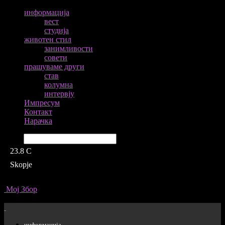
информација
вест
студија
животен стил
занимливости
совети
прашуваме други
став
колумна
интервју
Импресум
Контакт
Нарачка
Барај
23.8
C
Skopje
Мој Збор
информација