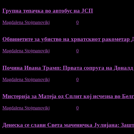
Групна тепачка во автобус на ЈСП
Magdalena Stojmanovikj
-
23/09/2022
0
Обвинетите за убиство на хрватскиот ракометар Д
Magdalena Stojmanovikj
-
14/09/2022
0
Почина Ивана Трамп: Првата сопруга на Доналд
Magdalena Stojmanovikj
-
15/07/2022
0
Мистерија за Матеја од Сплит кој исчезна во Бел
Magdalena Stojmanovikj
-
05/01/2022
0
Денеска се слави Света маченичка Јулијана: Зашт