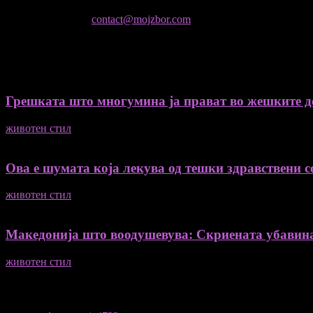
Не е дозволено преземање или копирање на содржините на Мој 
контактирајте не:
contact@mojzbor.com
ДУРИ И ПОВЕЌЕ ВЕСТИ
Грешката што многумина ја прават во жешките ден
животен стил
04/08/2026
Ова е шумата која лекува од тешки здравствени со
животен стил
04/08/2026
Македонија што воодушевува: Скриената убавин
животен стил
04/08/2026
ПОПУЛАРНА КАТЕГОРИЈА