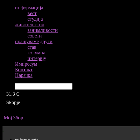
информација
вест
студија
животен стил
занимливости
совети
прашуваме други
став
колумна
интервју
Импресум
Контакт
Нарачка
Барај
31.3
C
Skopje
Мој Збор
информација