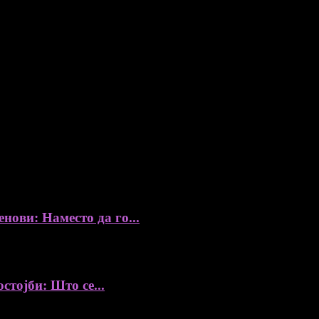
ови: Наместо да го...
стојби: Што се...