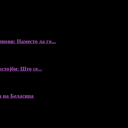
збор, без согласност на уредникот
ови: Наместо да го...
стојби: Што се...
а на Беласица