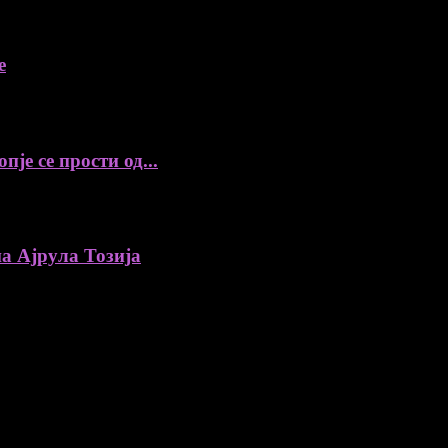
е
је се прости од...
а Ајрула Тозија