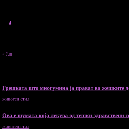
August 2026
M
T
W
T
F
S
S
1
2
3
4
5
6
7
8
9
10
11
12
13
14
15
16
17
18
19
20
21
22
23
24
25
26
27
28
29
30
31
« Jun
Recent Posts
Грешката што многумина ја прават во жешките ден
животен стил
04/08/2026
Ова е шумата која лекува од тешки здравствени со
животен стил
04/08/2026