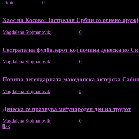
admin
-
03/01/2022
0
Хаос на Косово: Застрелан Србин со огнено оружј
Magdalena Stojmanovikj
-
13/10/2021
0
Сестрата на фудбалерот кој почина денеска во Скоп
Magdalena Stojmanovikj
-
24/08/2021
0
Почина легендарната македонска актерска Сабин
Magdalena Stojmanovikj
-
11/08/2021
0
Денеска се празнува меѓународен ден на трудот
Magdalena Stojmanovikj
-
01/05/2021
0
1
2
3
страница 1 на 3