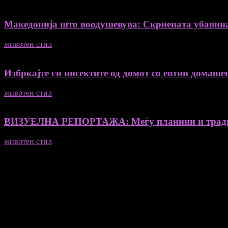
Македонија што воодушевува: Скриената убавин
животен стил
04/08/2026
Избркајте ги инсектите од домот со евтин домашен
животен стил
23/06/2026
ВИЗУЕЛНА РЕПОРТАЖА: Меѓу планини и традиц
животен стил
23/06/2026
Медиум и платформа за промовирање на автентични мислители
- Магдалена Стојмановиќ Константинов - Главен и одговорен 
- Миодраг Константинов - Автор
- Ристо Пауновски - Автор
Колумнисти на Мој збор
- Гоце Кузески