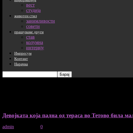
вест
студија
животен стил
занимливости
совети
прашуваме други
став
колумна
интервју
Импресум
Контакт
Нарачка
таг: хроника
Девојката која падна од тераса во Тетово била мал
admin
-
17/03/2026
0