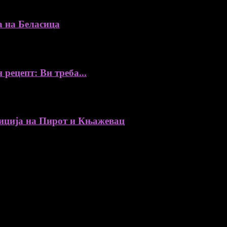
а на Беласица
 рецепт: Ви треба...
ија на Пирот и Књажевац
, автори, ставови и информации.
уредник