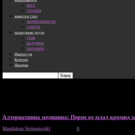
вест
студија
животен стил
занимливости
совети
прашуваме други
став
колумна
интервју
Импресум
Контакт
Нарачка
таг: алтернативна медицина
Алтернативна медицина: Перце од млад кромид з
Magdalena Stojmanovikj
-
09/06/2021
0