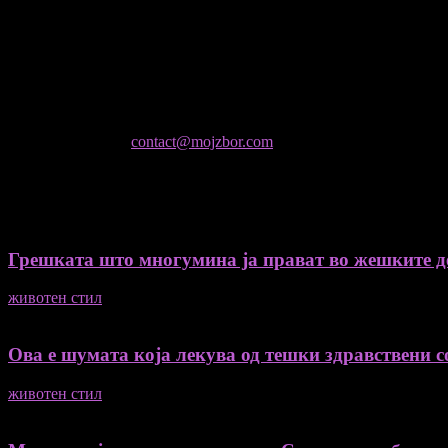
- Миодраг Константинов - Автор
- Ристо Пауновски - Автор
Колумнисти на Мој збор
- Гоце Кузески
Не е дозволено преземање или копирање на содржините на Мој 
контактирајте не:
contact@mojzbor.com
ДУРИ И ПОВЕЌЕ ВЕСТИ
Грешката што многумина ја прават во жешките ден
животен стил
04/08/2026
Ова е шумата која лекува од тешки здравствени со
животен стил
04/08/2026