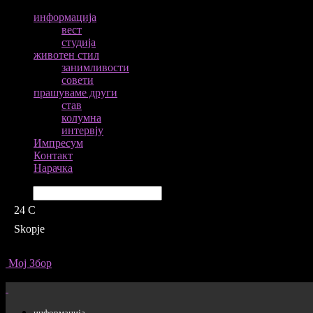
информација
вест
студија
животен стил
занимливости
совети
прашуваме други
став
колумна
интервју
Импресум
Контакт
Нарачка
Барај
24
C
Skopje
Мој Збор
информација