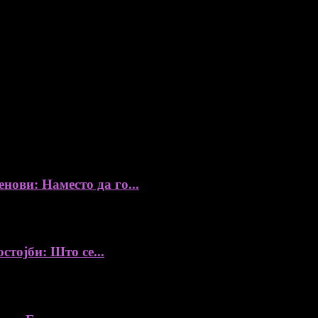
збор, без согласност на уредникот
ови: Наместо да го...
стојби: Што се...