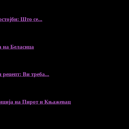
стојби: Што се...
а на Беласица
 рецепт: Ви треба...
ија на Пирот и Књажевац
, автори, ставови и информации.
уредник