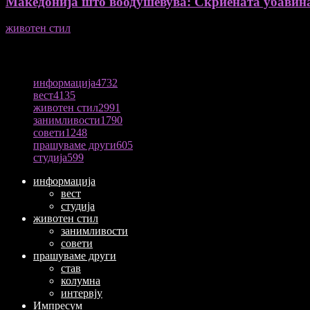
Македонија што воодушевува: Скриената убавин
животен стил
04/08/2026
ПОПУЛАРНА КАТЕГОРИЈА
информација
4732
вест
4135
животен стил
2991
занимливости
1790
совети
1248
прашуваме други
605
студија
599
информација
вест
студија
животен стил
занимливости
совети
прашуваме други
став
колумна
интервју
Импресум