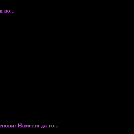
 во...
ови: Наместо да го...