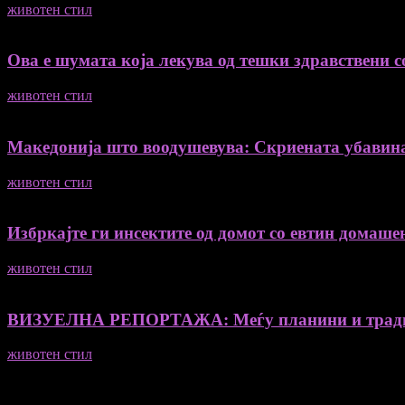
животен стил
04/08/2026
Ова е шумата која лекува од тешки здравствени со
животен стил
04/08/2026
Македонија што воодушевува: Скриената убавин
животен стил
04/08/2026
Избркајте ги инсектите од домот со евтин домашен
животен стил
23/06/2026
ВИЗУЕЛНА РЕПОРТАЖА: Меѓу планини и традиц
животен стил
23/06/2026
Медиум и платформа за промовирање на автентични мислители
- Магдалена Стојмановиќ Константинов - Главен и одговорен 