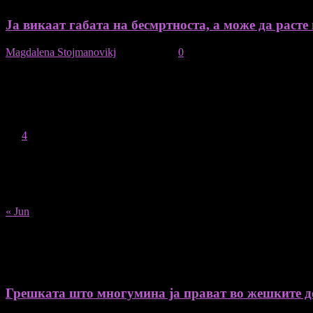
Ја викаат габата на бесмртноста, а може да расте и
Magdalena Stojmanovikj
-
09/04/2021
0
August 2026
M
T
W
T
F
S
S
1
2
3
4
5
6
7
8
9
10
11
12
13
14
15
16
17
18
19
20
21
22
23
24
25
26
27
28
29
30
31
« Jun
Recent Posts
Грешката што многумина ја прават во жешките ден