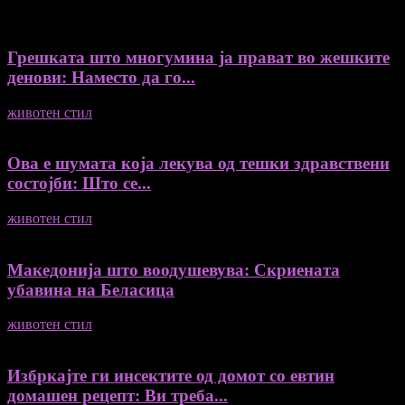
Грешката што многумина ја прават во жешките
денови: Наместо да го...
животен стил
04/08/2026
Ова е шумата која лекува од тешки здравствени
состојби: Што се...
животен стил
04/08/2026
Македонија што воодушевува: Скриената
убавина на Беласица
животен стил
04/08/2026
Избркајте ги инсектите од домот со евтин
домашен рецепт: Ви треба...