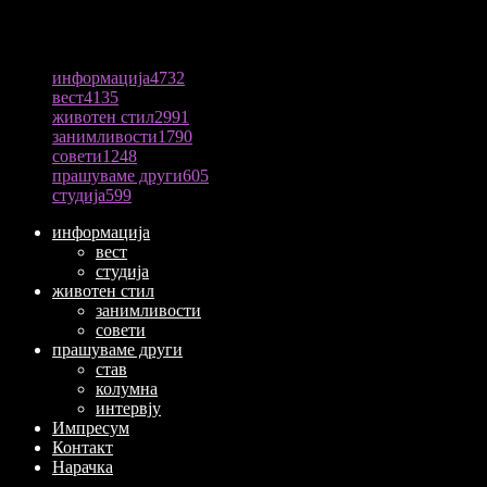
ПОПУЛАРНА КАТЕГОРИЈА
информација
4732
вест
4135
животен стил
2991
занимливости
1790
совети
1248
прашуваме други
605
студија
599
информација
вест
студија
животен стил
занимливости
совети
прашуваме други
став
колумна
интервју
Импресум
Контакт
Нарачка