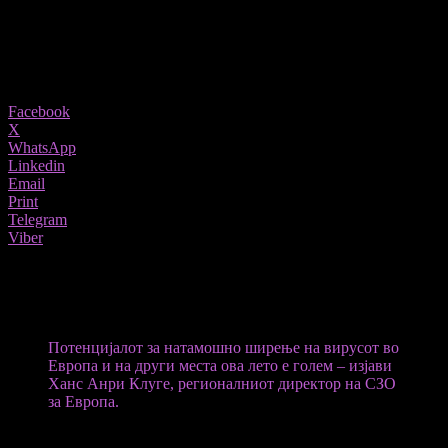
01/06/2022
837
Share
Facebook
X
WhatsApp
Linkedin
Email
Print
Telegram
Viber
Светската здравствена организација (СЗО) предупреди на можно
ширење на мајмунските сипаници на фестивалите и другите поголеми
собири планирани ова лето низ Европа.
Потенцијалот за натамошно ширење на вирусот во
Европа и на други места ова лето е голем – изјави
Ханс Анри Клуге, регионалниот директор на СЗО
за Европа.
Сепак, Клуге смета дека фестивалите и другите настани