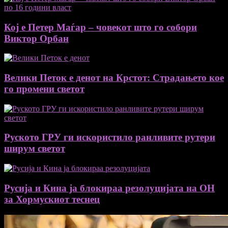
Кој е Петер Маѓар – човекот што го собори
Виктор Орбан
Велики Петок е денот на Крстот: Страдањето кое
го промени светот
Руското ГРУ ги искористило ранливите рутери
ширум светот
Русија и Кина ја блокираа резолуцијата на ОН
за Хормускиот теснец