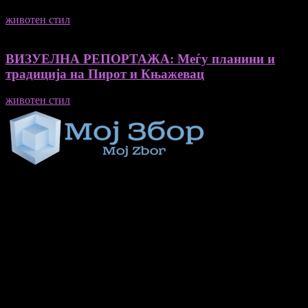
животен стил
23/06/2026
ВИЗУЕЛНА РЕПОРТАЖА: Меѓу планини и
традиција на Пирот и Књажевац
животен стил
23/06/2026
Медиум и платформа за промовирање на автентични
мислители, автори, ставови и информации.
- Магдалена Стојмановиќ Константинов - Главен и одговорен
уредник
- Миодраг Константинов - Автор
- Ристо Пауновски - Автор
Колумнисти на Мој збор
- Гоце Кузески
Не е дозволено преземање или копирање на содржините на