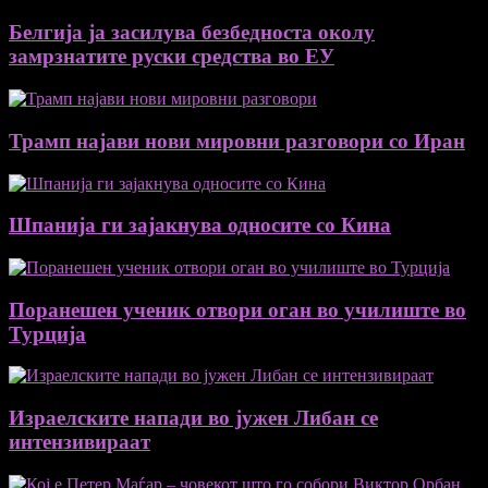
Белгија ја засилува безбедноста околу
замрзнатите руски средства во ЕУ
Трамп најави нови мировни разговори со Иран
Шпанија ги зајакнува односите со Кина
Поранешен ученик отвори оган во училиште во
Турција
Израелските напади во јужен Либан се
интензивираат