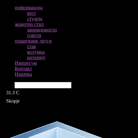
информација
вест
студија
животен стил
занимливости
совети
прашуваме други
став
колумна
интервју
Импресум
Контакт
Нарачка
Барај
31.3
C
Skopje