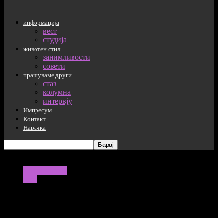
информација
вест
студија
животен стил
занимливости
совети
прашуваме други
став
колумна
интервју
Импресум
Контакт
Нарачка
информација
вест
СЗО со нова препорака: Не
посетувајте летни забави и фестивали