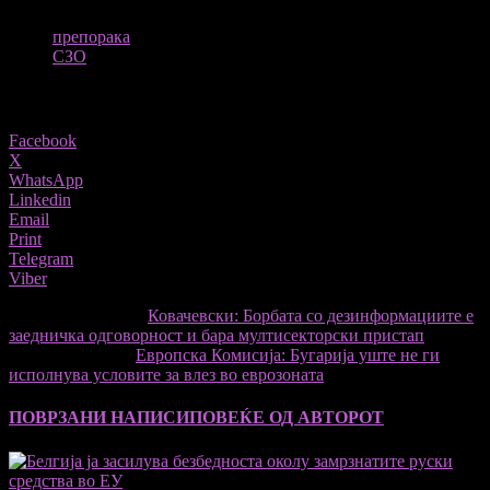
ТАГОВИ
препорака
СЗО
Share
Facebook
X
WhatsApp
Linkedin
Email
Print
Telegram
Viber
претходниот член,
Ковачевски: Борбата со дезинформациите е
заедничка одговорност и бара мултисекторски пристап
Следната статија
Европска Комисија: Бугарија уште не ги
исполнува условите за влез во еврозоната
ПОВРЗАНИ НАПИСИ
ПОВЕЌЕ ОД АВТОРОТ