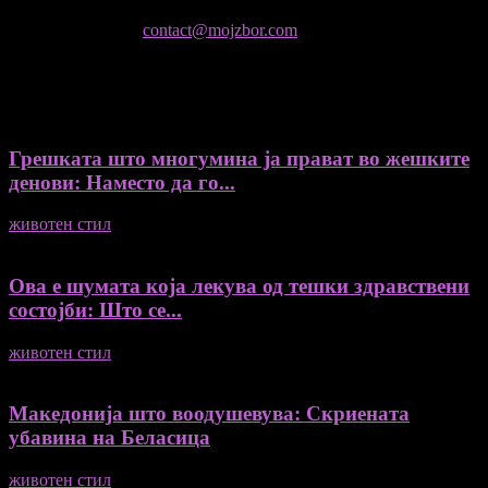
Мој збор, без согласност на уредникот
контактирајте не:
contact@mojzbor.com
ДУРИ И ПОВЕЌЕ ВЕСТИ
Грешката што многумина ја прават во жешките
денови: Наместо да го...
животен стил
04/08/2026
Ова е шумата која лекува од тешки здравствени
состојби: Што се...
животен стил
04/08/2026
Македонија што воодушевува: Скриената
убавина на Беласица
животен стил
04/08/2026