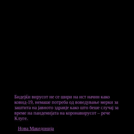
планирани за следните неколку месеци би можеле да бидат
можност за „покревање на свеста и зајакнување на заштитата
на поединците и заедницата“ кај младите луѓе кои се
сексуално активни и глобално мобилни.
Клуге тврди дека досегашните истраги укажуваат на тоа дека
епидемијата во Европа трае од средината на април. Гледано
нумерички и географски, тоа е најголемото ширење на
вирусот надвор од областите на Западна и Централна Африка
каде што мајмунските сипаници се ендемски.
Клуге верува дека брзото ширење на мајмунските сипаници
во Европа последните неколку месеци е помогнато со
укинувањето на ограничувањата поврзани со пандемијата на
коронавирусот. Иако поголемиот број претходни инфекции се
поврзуваат со сексуална активност, Клуге нагласува дека секој
може да биде заразен со вирусот.
Бидејќи вирусот не се шири на ист начин како
ковид-19, немаше потреба од воведување мерки за
заштита на јавното здравје како што беше случај за
време на пандемијата на коронавирусот – рече
Клуге.
ИЗВОР
Нова Македонија