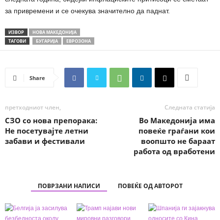
за привремени и се очекува значително да паднат.
ИЗВОР
НОВА МАКЕДОНИЈА
ТАГОВИ
БУГАРИЈА
ЕВРОЗОНА
Share
претходниот член,
Следната статија
СЗО со нова препорака:
Во Македонија има
Не посетувајте летни
повеќе граѓани кои
забави и фестивали
воопшто не бараат
работа од вработени
ПОВРЗАНИ НАПИСИ
ПОВЕЌЕ ОД АВТОРОТ