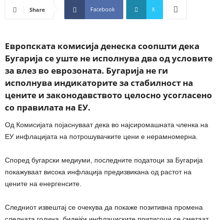
Facebook
X
Share
Европската комисија денеска соопшти дека
Бугарија се уште не исполнува два од условите
за влез во еврозоната. Бугарија не ги
исполнува индикаторите за стабилност на
цените и законодавството целосно усогласено
со правилата на ЕУ.
Од Комисијата појаснуваат дека во најсиромашната членка на
ЕУ инфлацијата на потрошувачките цени е нерамномерна.
Според бугарски медиуми, последните податоци за Бугарија
покажуваат висока инфлација предизвикана од растот на
цените на енергенсите.
Следниот извештај се очекува да покаже позитивна промена
следната година, бидејќи инфлациските притисоци се сметаат