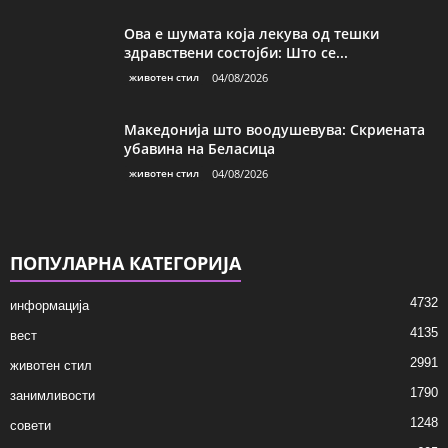
Ова е шумата која лекува од тешки
здравствени состојби: Што се...
животен стил
04/08/2026
Македонија што воодушевува: Скриената
убавина на Беласица
животен стил
04/08/2026
ПОПУЛАРНА КАТЕГОРИЈА
4732
информација
4135
вест
2991
животен стил
1790
занимливости
1248
совети