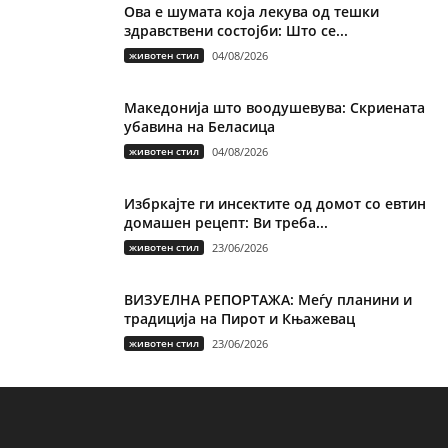
Ова е шумата која лекува од тешки
здравствени состојби: Што се...
животен стил
04/08/2026
Македонија што воодушевува: Скриената
убавина на Беласица
животен стил
04/08/2026
Избркајте ги инсектите од домот со евтин
домашен рецепт: Ви треба...
животен стил
23/06/2026
ВИЗУЕЛНА РЕПОРТАЖА: Меѓу планини и
традиција на Пирот и Књажевац
животен стил
23/06/2026