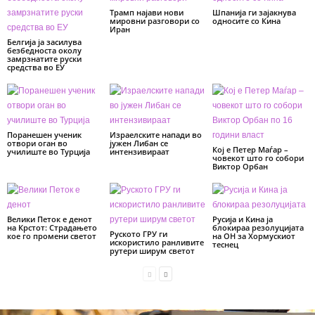
Трамп најави нови
Шпанија ги зајакнува
мировни разговори со
односите со Кина
Иран
Белгија ја засилува
безбедноста околу
замрзнатите руски
средства во ЕУ
Поранешен ученик
Израелските напади во
отвори оган во
јужен Либан се
Кој е Петер Маѓар –
училиште во Турција
интензивираат
човекот што го собори
Виктор Орбан
Велики Петок е денот
Русија и Кина ја
на Крстот: Страдањето
блокираа резолуцијата
Руското ГРУ ги
кое го промени светот
на ОН за Хормускиот
искористило ранливите
теснец
рутери ширум светот