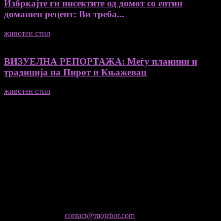
Избркајте ги инсектите од домот со евтин
домашен рецепт: Ви треба...
животен стил
23/06/2026
ВИЗУЕЛНА РЕПОРТАЖА: Меѓу планини и
традиција на Пирот и Књажевац
животен стил
23/06/2026
Медиум и платформа за промовирање на автентични
мислители, автори, ставови и информации.
- Магдалена Стојмановиќ Константинов - Главен и одговорен
уредник
- Миодраг Константинов - Автор
- Ристо Пауновски - Автор
Колумнисти на Мој збор
- Гоце Кузески
Не е дозволено преземање или копирање на содржините на
Мој збор, без согласност на уредникот
контактирајте не:
contact@mojzbor.com