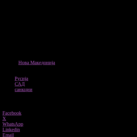
Путин во вчерашниот телефонски разговор со италијанскиот
премиер Марио Драги изјави дека Русија ќе ги пушти
бродовите кои транспортираат житарки и вештачко ѓубриво,
за да се ублажи прехранбената криза, но само „под услов да се
укинат политички мотивираните ограничувања наметнати од
Западот“.
Портпаролот на Кремљ, Дмитриј Песков изјави дека ќе се
дозволи извоз од Украина само ако се укинат санкциите кон
Русија.
ИЗВОР
Нова Македонија
ТАГОВИ
Русија
САД
санкции
Share
Facebook
X
WhatsApp
Linkedin
Email