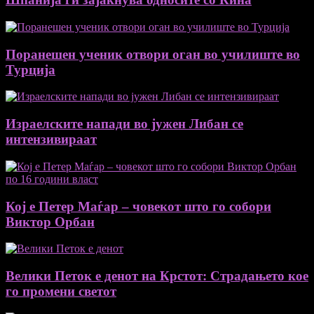
Поранешен ученик отвори оган во училиште во
Турција
Израелските напади во јужен Либан се
интензивираат
Кој е Петер Маѓар – човекот што го собори
Виктор Орбан
Велики Петок е денот на Крстот: Страдањето кое
го промени светот