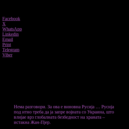
988
Share
Facebook
X
WhatsApp
Linkedin
Email
Print
Telegram
Viber
САД синоќа го одбија предлогот на рускиот претседател Владимир
Путин за укинување на економските санкции во замена за деблокада на
црноморските пристаништа за извоз на украинското жито.
Портпаролката на Белата куќа, Карин Жан-Пјер синоќа изјави
дека за неизвезувањето на украинското жито заслужна е
руската блокада, а не санкциите кон Москва.
Нема разговори. За ова е виновна Русија … Русија
под итно треба да ја запре војната со Украина, што
влијае врз глобалната безбедност на храната –
истакна Жан-Пјер.