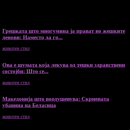
ДУРИ И ПОВЕЌЕ ВЕСТИ
Грешката што многумина ја прават во жешките
денови: Наместо да го...
животен стил
04/08/2026
Ова е шумата која лекува од тешки здравствени
состојби: Што се...
животен стил
04/08/2026
Македонија што воодушевува: Скриената
убавина на Беласица
животен стил
04/08/2026
ПОПУЛАРНА КАТЕГОРИЈА