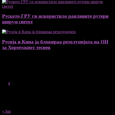
Руското ГРУ ги искористило ранливите рутери
ширум светот
Русија и Кина ја блокираа резолуцијата на ОН
за Хормускиот теснец
August 2026
M
T
W
T
F
S
S
1
2
3
4
5
6
7
8
9
10
11
12
13
14
15
16
17
18
19
20
21
22
23
24
25
26
27
28
29
30
31
« Jun