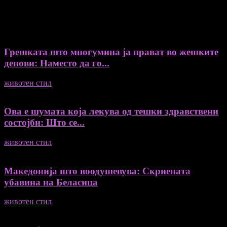
Recent Posts
Грешката што многумина ја прават во жешките
денови: Наместо да го...
животен стил
04/08/2026
Ова е шумата која лекува од тешки здравствени
состојби: Што се...
животен стил
04/08/2026
Македонија што воодушевува: Скриената
убавина на Беласица
животен стил
04/08/2026