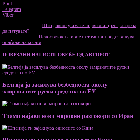
Print
Telegram
Viber
претходниот член,
Што доколку имате нервозни црева, а треба
да патувате?
Следната статија
Недостаток на овие витамини предизвикува
опаѓање на косата
ПОВРЗАНИ НАПИСИ
ПОВЕЌЕ ОД АВТОРОТ
Белгија ја засилува безбедноста околу
замрзнатите руски средства во ЕУ
Трамп најави нови мировни разговори со Иран
Шпанија ги зајакнува односите со Кина