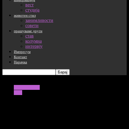
вест
студија
животен стил
занимливости
совети
прашуваме други
став
колумна
интервју
Импресум
Контакт
Нарачка
информација
вест
Продолжуваат санкциите на САД кон
Русија
27/05/2022