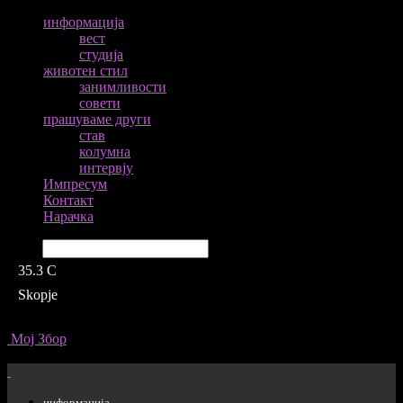
информација
вест
студија
животен стил
занимливости
совети
прашуваме други
став
колумна
интервју
Импресум
Контакт
Нарачка
Барај
35.3
C
Skopje
Мој Збор
информација