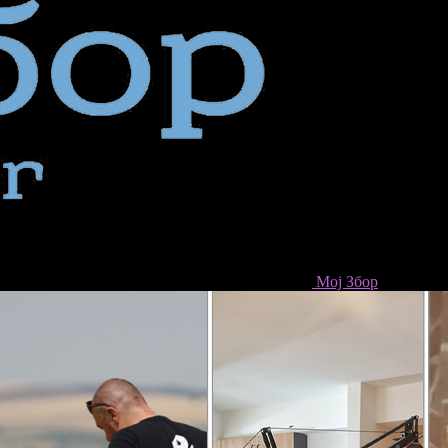
Мој Збор