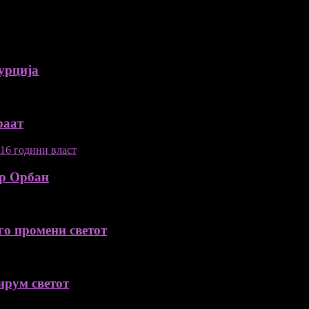
урција
раат
ор Орбан
го промени светот
ирум светот