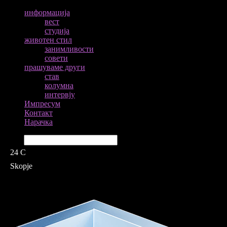
информација
вест
студија
животен стил
занимливости
совети
прашуваме други
став
колумна
интервју
Импресум
Контакт
Нарачка
Барај
24
C
Skopje