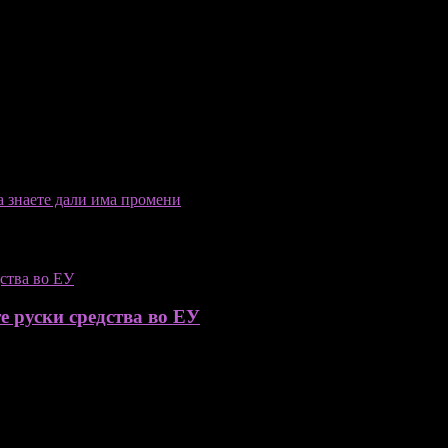
а знаете дали има промени
е руски средства во ЕУ