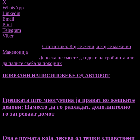
X
WhatsApp
Linkedin
Email
Print
Telegram
Viber
претходниот член,
Статистика: Кој се жени, а кој се мажи во
Македонија
Следната статија
Денеска не смеете да одите на гробишта или
да палите свеќа за покојник
ПОВРЗАНИ НАПИСИ
ПОВЕЌЕ ОД АВТОРОТ
Грешката што многумина ја прават во жешките
денови: Наместо да го разладат, дополнително
го загреваат домот
Ова е шумата која лекува од тешки здравствени