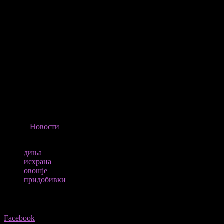
исцеден или ситно сецкана диња.
Смирува изгореници и убоди
Исто така, парче ладна диња ќе ги смири изгорениците, како
и каснувањата од инсекти.
Во народната медицина, дињата се користи за освежување и
смирување, како и за камења во бубрезите, болести на
желудникот и цревата.
Дињата не расте, па затоа е идеален оброк доколку сакате да
изгубите тежина.
ИЗВОР
Новости
ТАГОВИ
диња
исхрана
овошје
придобивки
Share
Facebook