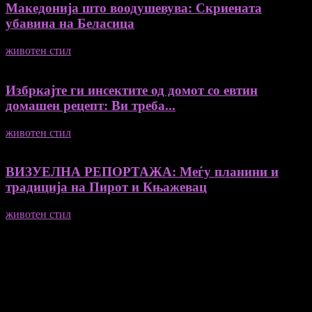
Македонија што воодушевува: Скриената
убавина на Беласица
животен стил
04/08/2026
Избркајте ги инсектите од домот со евтин
домашен рецепт: Ви треба...
животен стил
23/06/2026
ВИЗУЕЛНА РЕПОРТАЖА: Меѓу планини и
традиција на Пирот и Књажевац
животен стил
23/06/2026
Медиум и платформа за промовирање на автентични
мислители, автори, ставови и информации.
- Магдалена Стојмановиќ Константинов - Главен и одговорен
уредник
- Миодраг Константинов - Автор
- Ристо Пауновски - Автор