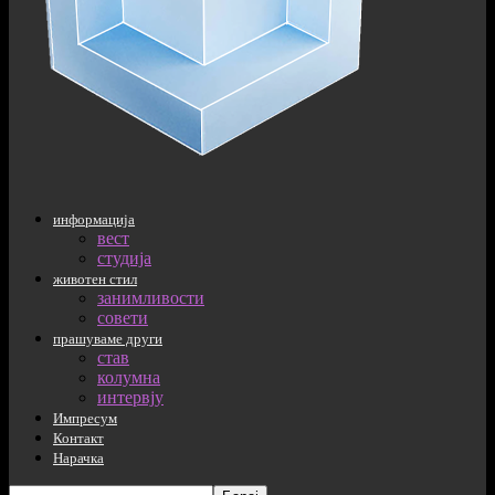
информација
вест
студија
животен стил
занимливости
совети
прашуваме други
став
колумна
интервју
Импресум
Контакт
Нарачка