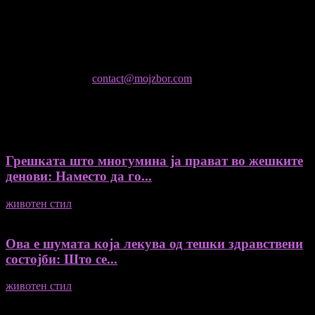
Колумнисти на Мој збор
- Гоце Кузески
Не е дозволено преземање или копирање на содржините на
Мој збор, без согласност на уредникот
контактирајте не:
contact@mojzbor.com
ДУРИ И ПОВЕЌЕ ВЕСТИ
Грешката што многумина ја прават во жешките
денови: Наместо да го...
животен стил
04/08/2026
Ова е шумата која лекува од тешки здравствени
состојби: Што се...
животен стил
04/08/2026