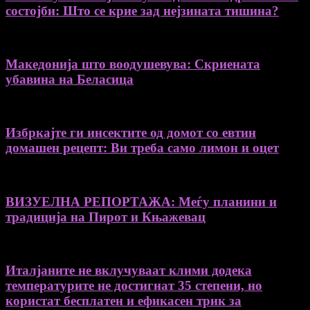
состојби: Што се крие зад нејзината тишина?
Македонија што воодушевува: Скриената
убавина на Беласица
Избркајте ги инсектите од домот со евтин
домашен рецепт: Ви треба само лимон и оцет
ВИЗУЕЛНА РЕПОРТАЖА: Меѓу планини и
традиција на Пирот и Књажевац
Италјаните не вклучуваат клими додека
температурите не достигнат 35 степени, но
користат бесплатен и ефикасен трик за