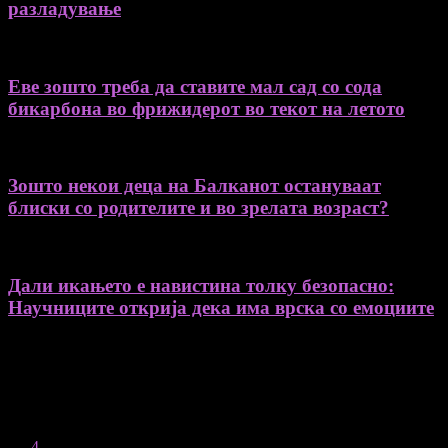
разладување
Еве зошто треба да ставите мал сад со сода
бикарбона во фрижидерот во текот на летото
Зошто некои деца на Балканот остануваат
блиски со родителите и во зрелата возраст?
Дали икањето е навистина толку безопасно:
Научниците открија дека има врска со емоциите
August 2026
M
T
W
T
F
S
S
1
2
3
4
5
6
7
8
9