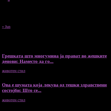
10
11
12
13
14
15
16
17
18
19
20
21
22
23
24
25
26
27
28
29
30
31
« Jun
Recent Posts
Грешката што многумина ја прават во жешките
денови: Наместо да го...
животен стил
04/08/2026
Ова е шумата која лекува од тешки здравствени
состојби: Што се...
животен стил
04/08/2026