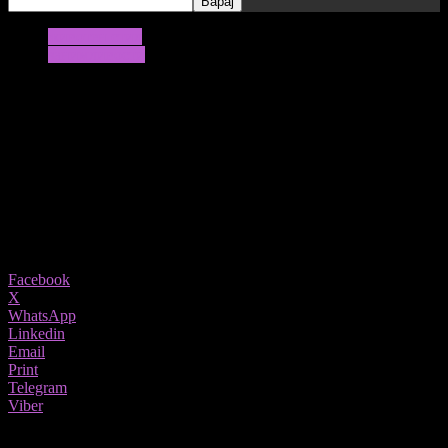
животен стил
занимливости
Овошје кое успешно ги третира
изгорениците и убодите од инсекти
Идеално овошје за летна сезона
02/06/2021
857
Share
Facebook
X
WhatsApp
Linkedin
Email
Print
Telegram
Viber