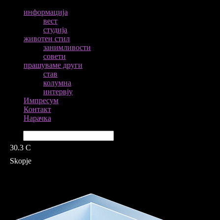
информација
вест
студија
животен стил
занимливости
совети
прашуваме други
став
колумна
интервју
Импресум
Контакт
Нарачка
Барај
30.3
C
Skopje