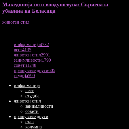
Македонија што воодушевува: Скриената
убавина на Беласица
животен стил
04/08/2026
ПОПУЛАРНА КАТЕГОРИЈА
информација
4732
вест
4135
животен стил
2991
занимливости
1790
совети
1248
прашуваме други
605
студија
599
информација
вест
студија
животен стил
занимливости
совети
прашуваме други
став
колумна