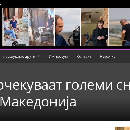
6
прашуваме други
Импресум
Контакт
Нарачка
 очекуваат големи с
 Македонија