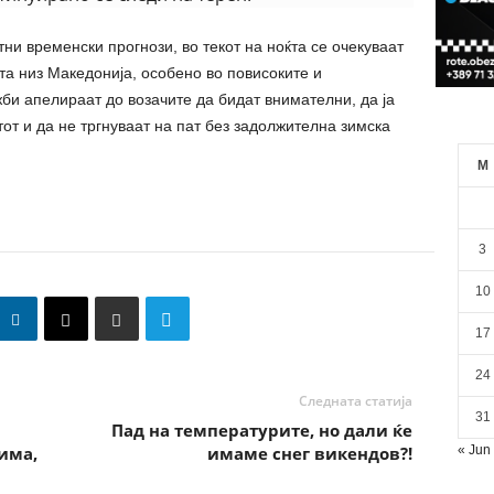
и временски прогнози, во текот на ноќта се очекуваат
та низ
Македонија
, особено во повисоките и
и апелираат до возачите да бидат внимателни, да ја
от и да не тргнуваат на пат без задолжителна зимска
M
3
10
17
24
Следната статија
31
Пад на температурите, но дали ќе
има,
имаме снег викендов?!
« Jun