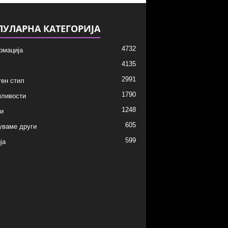
ПУЛАРНА КАТЕГОРИЈА
4732
рмација
4135
2991
ен стил
1790
мливости
1248
и
605
уваме други
599
ја