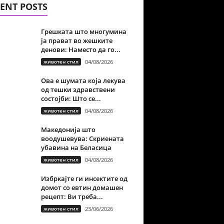
ENT POSTS
Грешката што многумина
ја прават во жешките
денови: Наместо да го...
животен стил
04/08/2026
Ова е шумата која лекува
од тешки здравствени
состојби: Што се...
животен стил
04/08/2026
Македонија што
воодушевува: Скриената
убавина на Беласица
животен стил
04/08/2026
Избркајте ги инсектите од
домот со евтин домашен
рецепт: Ви треба...
животен стил
23/06/2026