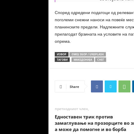
Според одредени податоци од релевантн
поголеми снежни наноси на повеќе мес
планинските предели. Надлежните служб
прилагодат брзината на условите на пат
опрема.
ИЗВОР
©МОЈ ЗБОР / UNSPLASH
ТАГОВИ
МАКЕДОНИЈА
СНЕГ
Share
претходниот член,
Едноставен трик против
замаглување на прозорците во з
а може да помогне и во борба