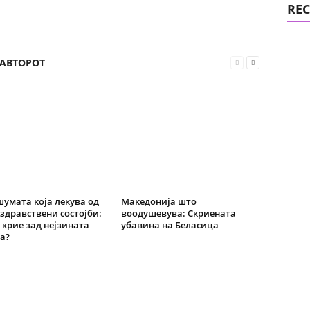
REC
 АВТОРОТ
шумата која лекува од
Македонија што
здравствени состојби:
воодушевува: Скриената
 крие зад нејзината
убавина на Беласица
а?