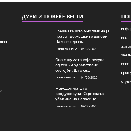
ДУРИ И ПОВЕЌЕ ВЕСТИ
ПО
инфо
Грешката што многумина ја
прават во жешките денови:
вест
Наместо да го...
лавен
живот
животен стил
04/08/2026
зани
Ова е шумата која лекува
совет
од тешки здравствени
состојби: Што се...
праш
животен стил
04/08/2026
студи
Македонија што
на
воодушевува: Скриената
убавина на Беласица
животен стил
04/08/2026