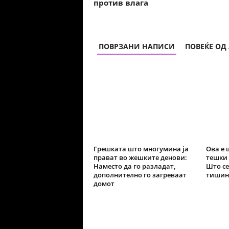
против влага
ПОВРЗАНИ НАПИСИ
ПОВЕЌЕ ОД
Грешката што многумина ја
Ова е 
прават во жешките денови:
тешки 
Наместо да го разладат,
Што се
дополнително го загреваат
тишин
домот