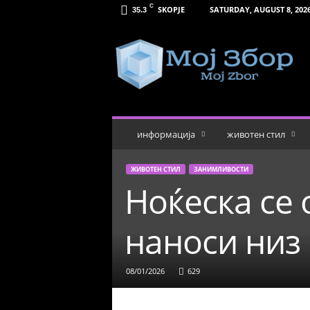
C
SKOPJE
SATURDAY, AUGUST 8, 202
35.3
М
о
ј
З
б
о
р
информација
животен стил
ЖИВОТЕН СТИЛ
ЗАНИМЛИВОСТИ
Ноќеска се
наноси низ
08/01/2026
629