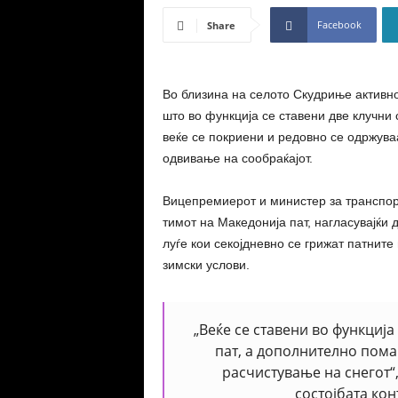
Facebook
Share
Во близина на селото
Скудриње
активно
што во функција се ставени две клучни
веќе се покриени и редовно се одржува
одвивање на сообраќајот.
Вицепремиерот и министер за транспо
тимот на
Македонија пат
, нагласувајќи
луѓе кои секојдневно се грижат патните
зимски услови.
„Веќе се ставени во функциј
пат, а дополнително пома
расчистување на снегот“
состојбата кон