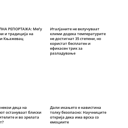
ЛНА РЕПОРТАЖА: Меѓу
Италјаните не вклучуваат
и и традиција на
клими додека температурите
 и Књажевац
не достигнат 35 степени, но
користат бесплатен и
ефикасен трик за
разладување
некои деца на
Дали икањето е навистина
от остануваат блиски
толку безопасно: Научниците
ителите и во зрелата
открија дека има врска со
т?
емоциите