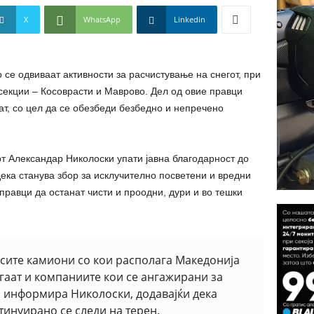
X
WhatsApp
Linkedin
 се одвиваат активности за расчистување на снегот, при
 секции –
Косоврасти
и
Маврово
. Дел од овие правци
ат, со цел да се обезбеди безбедно и непречено
рт
Александар Николоски
упати јавна благодарност до
 дека станува збор за исклучително посветени и вредни
 правци да останат чисти и проодни, дури и во тешки
а сите камиони со кои располага Македонија
гаат и компаниите кои се ангажирани за
, информира Николоски, додавајќи дека
тинуирано се следи на терен.