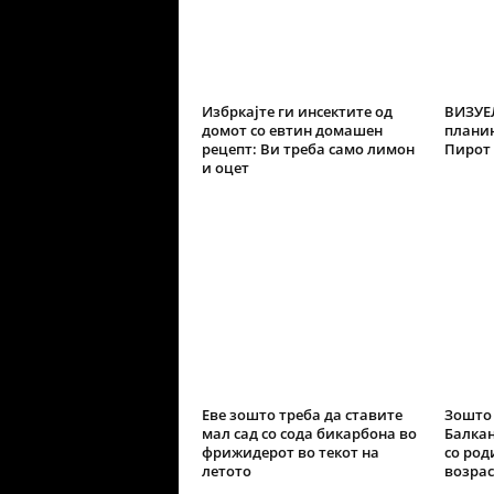
Избркајте ги инсектите од
ВИЗУЕ
домот со евтин домашен
планин
рецепт: Ви треба само лимон
Пирот
и оцет
Еве зошто треба да ставите
Зошто 
мал сад со сода бикарбона во
Балкан
фрижидерот во текот на
со род
летото
возрас