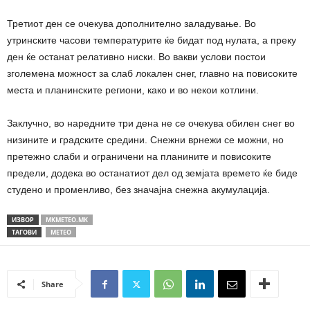
Третиот ден се очекува дополнително заладување. Во
утринските часови температурите ќе бидат под нулата, а преку
ден ќе останат релативно ниски. Во вакви услови постои
зголемена можност за слаб локален снег, главно на повисоките
места и планинските региони, како и во некои котлини.
Заклучно, во наредните три дена не се очекува обилен снег во
низините и градските средини. Снежни врнежи се можни, но
претежно слаби и ограничени на планините и повисоките
предели, додека во останатиот дел од земјата времето ќе биде
студено и променливо, без значајна снежна акумулација.
ИЗВОР
MKMETEO.MK
ТАГОВИ
МЕТЕО
Share