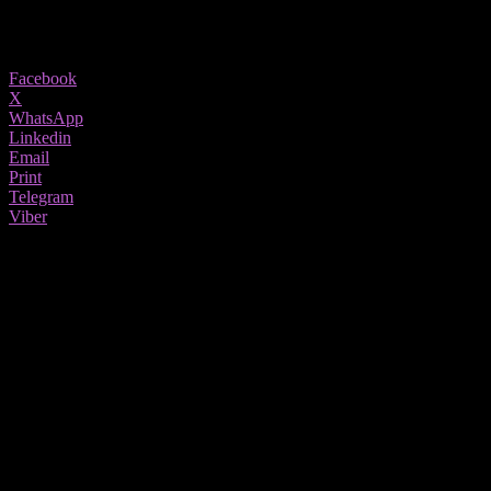
857
Share
Facebook
X
WhatsApp
Linkedin
Email
Print
Telegram
Viber
Во време на зголемено загадување на воздухот, пестициди, адитиви и
зголемен стрес, детоксикацијата стана докажана форма на превенција во
системот за здравје и убавина.
Постојат многу различни начини за детоксикација на телото, а
најчесто се користат во форма на диетални и детоксикациски
пијалоци за чистење на телото.
Друг природен метод е детоксикациската бања која помага да
се исчисти телото, да се смири умот, да се опуштите и да
бидете нежни со себе.
Најдобро е да ја користите бањата секоја вечер пред спиење за