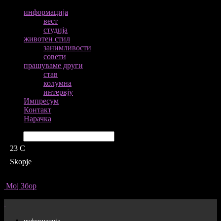
информација
вест
студија
животен стил
занимливости
совети
прашуваме други
став
колумна
интервју
Импресум
Контакт
Нарачка
Барај
23
C
Skopje
Мој Збор
информација