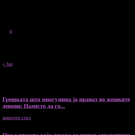
August 2026
M
T
W
T
F
S
S
1
2
3
4
5
6
7
8
9
10
11
12
13
14
15
16
17
18
19
20
21
22
23
24
25
26
27
28
29
30
31
« Jun
Recent Posts
Грешката што многумина ја прават во жешките
денови: Наместо да го...
животен стил
04/08/2026
Ова е шумата која лекува од тешки здравствени