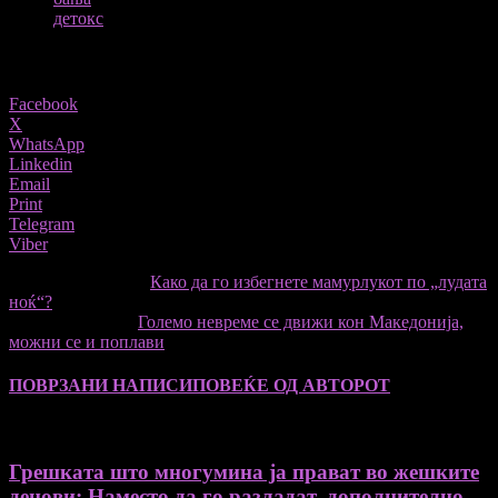
детокс
Share
Facebook
X
WhatsApp
Linkedin
Email
Print
Telegram
Viber
претходниот член,
Како да го избегнете мамурлукот по „лудата
ноќ“?
Следната статија
Големо невреме се движи кон Македонија,
можни се и поплави
ПОВРЗАНИ НАПИСИ
ПОВЕЌЕ ОД АВТОРОТ
Грешката што многумина ја прават во жешките
денови: Наместо да го разладат, дополнително