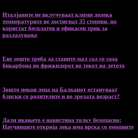
Италјаните не вклучуваат клими додека
температурите не достигнат 35 степени, но
користат бесплатен и ефикасен трик за
разладување
Еве зошто треба да ставите мал сад со сода
бикарбона во фрижидерот во текот на летото
Зошто некои деца на Балканот остануваат
блиски со родителите и во зрелата возраст?
Дали икањето е навистина толку безопасно:
Научниците открија дека има врска со емоциите