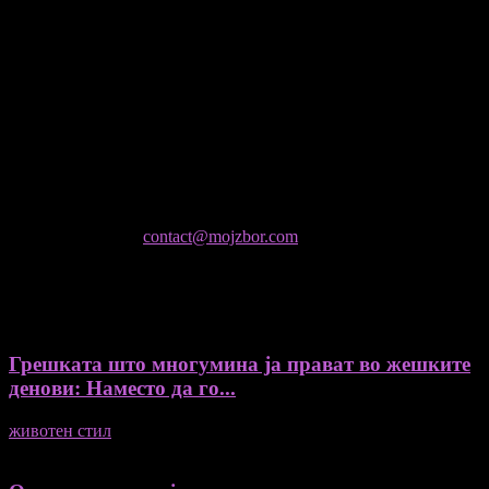
Медиум и платформа за промовирање на автентични
мислители, автори, ставови и информации.
- Магдалена Стојмановиќ Константинов - Главен и одговорен
уредник
- Миодраг Константинов - Автор
- Ристо Пауновски - Автор
Колумнисти на Мој збор
- Гоце Кузески
Не е дозволено преземање или копирање на содржините на
Мој збор, без согласност на уредникот
контактирајте не:
contact@mojzbor.com
ДУРИ И ПОВЕЌЕ ВЕСТИ
Грешката што многумина ја прават во жешките
денови: Наместо да го...
животен стил
04/08/2026