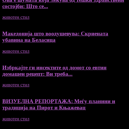
состојби: Што се...
животен стил
04/08/2026
Македонија што воодушевува: Скриената
убавина на Беласица
животен стил
04/08/2026
Избркајте ги инсектите од домот со евтин
домашен рецепт: Ви треба...
животен стил
23/06/2026
ВИЗУЕЛНА РЕПОРТАЖА: Меѓу планини и
традиција на Пирот и Књажевац
животен стил
23/06/2026