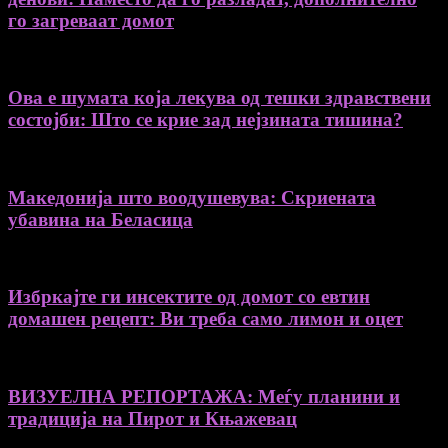
го загреваат домот
Ова е шумата која лекува од тешки здравствени
состојби: Што се крие зад нејзината тишина?
Македонија што воодушевува: Скриената
убавина на Беласица
Избркајте ги инсектите од домот со евтин
домашен рецепт: Ви треба само лимон и оцет
ВИЗУЕЛНА РЕПОРТАЖА: Меѓу планини и
традиција на Пирот и Књажевац