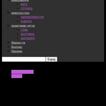
вест
студија
животен стил
занимливости
совети
прашуваме други
став
колумна
интервју
Импресум
Контакт
Нарачка
животен стил
совети
Направете си сами детокс бања
Како треба да изгледа детокс бања
03/06/2022