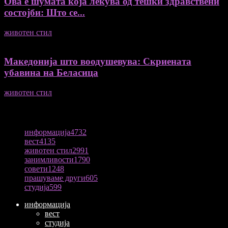
Ова е шумата која лекува од тешки здравствени
состојби: Што се...
животен стил
04/08/2026
Македонија што воодушевува: Скриената
убавина на Беласица
животен стил
04/08/2026
ПОПУЛАРНА КАТЕГОРИЈА
информација
4732
вест
4135
животен стил
2991
занимливости
1790
совети
1248
прашуваме други
605
студија
599
информација
вест
студија