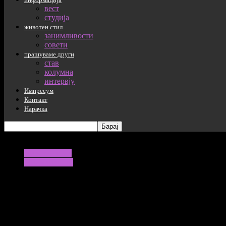
вест
студија
животен стил
занимливости
совети
прашуваме други
став
колумна
интервју
Импресум
Контакт
Нарачка
животен стил
занимливости
Најскапата пица во светот чини 10.000 
15/08/2022
912