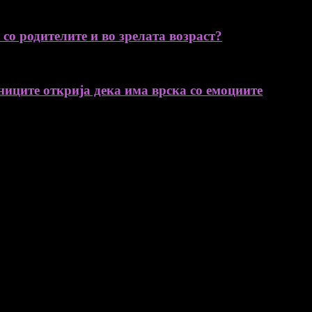
со родителите и во зрелата возраст?
ниците открија дека има врска со емоциите