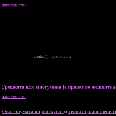
животен стил
23/06/2026
Медиум и платформа за промовирање на автентични мислители
- Магдалена Стојмановиќ Константинов - Главен и одговорен 
- Миодраг Константинов - Автор
- Ристо Пауновски - Автор
Колумнисти на Мој збор
- Гоце Кузески
Не е дозволено преземање или копирање на содржините на Мој 
контактирајте не:
contact@mojzbor.com
ДУРИ И ПОВЕЌЕ ВЕСТИ
Грешката што многумина ја прават во жешките ден
животен стил
04/08/2026
Ова е шумата која лекува од тешки здравствени со