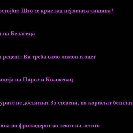
остојби: Што се крие зад нејзината тишина?
а на Беласица
н рецепт: Ви треба само лимон и оцет
ија на Пирот и Књажевац
рите не достигнат 35 степени, но користат беспла
бона во фрижидерот во текот на летото