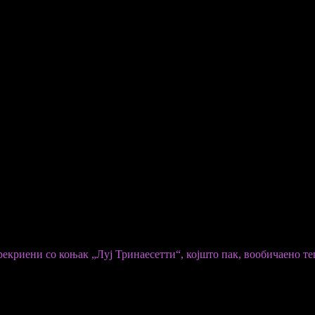
лија… Може да се нарача во крајбрежниот град Салерно.
 Ренато Виола. Дијаметарот на порцијата е 20 сантиметри, а нап
розова сол од реката Мареј во југоисточна Австралија. Потоа се 
сирење.
прекриени со коњак „Луј Тринаесетти“, којшто пак, вообичаено те
и со ликер „Карта реал санчез ромат финос“.