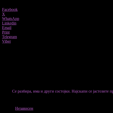
Share
Facebook
X
WhatsApp
Linkedin
Email
Print
Telegram
Viber
Најскапата пица во светот чини повеќе од 10.000 евра и се прави во Ита
Пицата е наречена „Луј Тринаесетти“, а рецептот е на готвачот
Тестото се прави со органско брашно Арабија и се посипува со 
осиетра ројал класик“ од Иран, „Каспија белуга“ и седум вида 
За да се подготви оваа пица потребни се 72 часа.
Се разбира, има и други состојки. Најскапи се јастозите 
„Луј Тринаесетти“ се служи со шампањ „Круг кло ду меснил“ ил
ИЗВОР
Независен