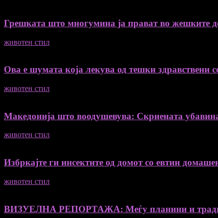
Грешката што многумина ја прават во жешките ден
животен стил
04/08/2026
Ова е шумата која лекува од тешки здравствени со
животен стил
04/08/2026
Македонија што воодушевува: Скриената убавин
животен стил
04/08/2026
Избркајте ги инсектите од домот со евтин домашен
животен стил
23/06/2026
ВИЗУЕЛНА РЕПОРТАЖА: Меѓу планини и традиц