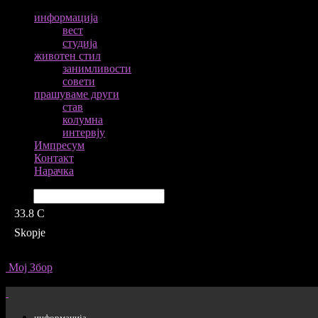
информација
вест
студија
животен стил
занимливости
совети
прашуваме други
став
колумна
интервју
Импресум
Контакт
Нарачка
Барај
33.8
C
Skopje
Мој Збор
информација