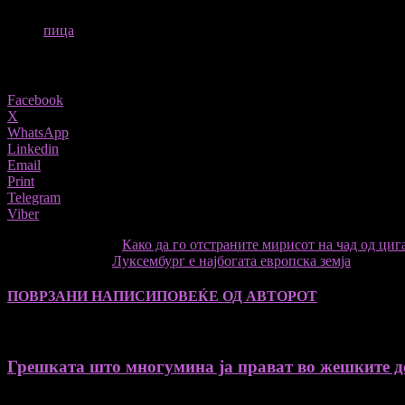
ТАГОВИ
пица
Share
Facebook
X
WhatsApp
Linkedin
Email
Print
Telegram
Viber
претходниот член,
Како да го отстраните мирисот на чад од циг
Следната статија
Луксембург е најбогата европска земја
ПОВРЗАНИ НАПИСИ
ПОВЕЌЕ ОД АВТОРОТ
Грешката што многумина ја прават во жешките де