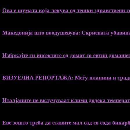
Ова е шумата која лекува од тешки здравствени с
Македонија што воодушевува: Скриената убавин
Избркајте ги инсектите од домот со евтин домаше
ВИЗУЕЛНА РЕПОРТАЖА: Меѓу планини и традиц
Италјаните не вклучуваат клими додека температу
Еве зошто треба да ставите мал сад со сода бикар