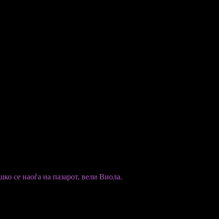
равена е од специјални состојки…
додаваат три вида кавијар – „Осиетра ројал престиж“, „Каспија
шко се наоѓа на пазарот, вели Виола.