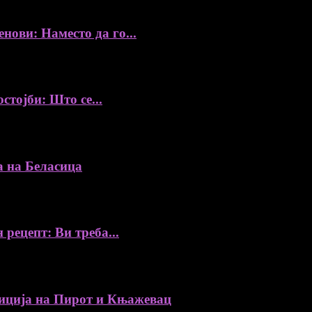
ови: Наместо да го...
стојби: Што се...
а на Беласица
 рецепт: Ви треба...
ија на Пирот и Књажевац