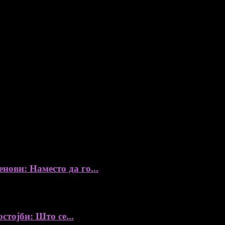
, автори, ставови и информации.
уредник
збор, без согласност на уредникот
ови: Наместо да го...
стојби: Што се...