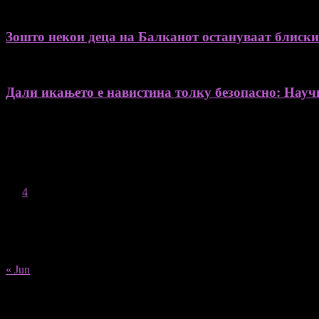
Зошто некои деца на Балканот остануваат блиски 
Дали икањето е навистина толку безопасно: Науч
August 2026
M
T
W
T
F
S
S
1
2
3
4
5
6
7
8
9
10
11
12
13
14
15
16
17
18
19
20
21
22
23
24
25
26
27
28
29
30
31
« Jun
Recent Posts