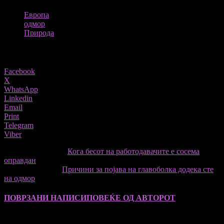
ТАГОВИ
Европа
одмор
Природа
Share
Facebook
X
WhatsApp
Linkedin
Email
Print
Telegram
Viber
претходниот член,
Кога бесот на работодавачите е сосема
оправдан
Следната статија
Причини за појава на главоболка додека сте
на одмор
ПОВРЗАНИ НАПИСИ
ПОВЕЌЕ ОД АВТОРОТ