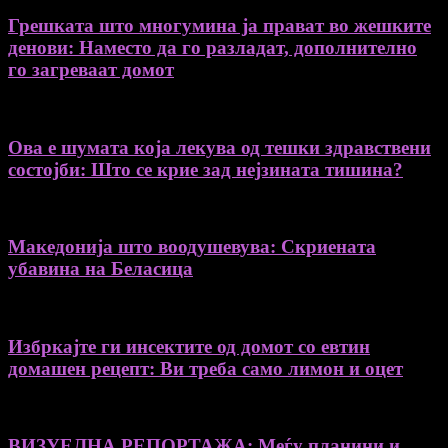
Грешката што многумина ја прават во жешките
денови: Наместо да го разладат, дополнително
го загреваат домот
Ова е шумата која лекува од тешки здравствени
состојби: Што се крие зад нејзината тишина?
Македонија што воодушевува: Скриената
убавина на Беласица
Избркајте ги инсектите од домот со евтин
домашен рецепт: Ви треба само лимон и оцет
ВИЗУЕЛНА РЕПОРТАЖА: Меѓу планини и