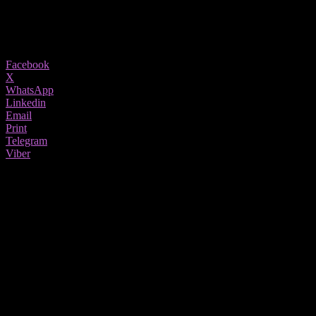
05/08/2022
1038
Share
Facebook
X
WhatsApp
Linkedin
Email
Print
Telegram
Viber
Во јуни, Европската агенција за животна средина (ЕЕА) објави извештај
за квалитетот на европските води погодни за пливање. Според него, таа е
прогласена за најдобра земја во Европа за пливање, а интересно е што
нема ни море. Според извештајот, речиси 85 отсто од базените во Европа
се рангирани како „одлични“, пренесува CNN.
Годишниот извештај за водата за капење следеше речиси
22.000 места за капење во внатрешноста и крајбрежјето во
земјите-членки на ЕУ, Албанија и Швајцарија. Земјите не мора
да имаат излез на море за да се направи оваа листа, бидејќи се
земаат предвид и езерата и другите области за капење. Велика