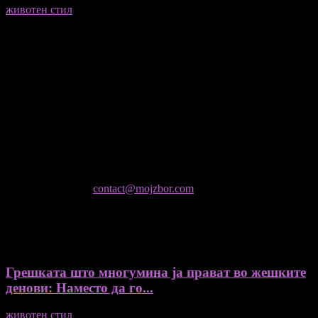
животен стил
23/06/2026
Медиум и платформа за промовирање на автентични
мислители, автори, ставови и информации.
- Магдалена Стојмановиќ Константинов - Главен и одговорен
уредник
- Миодраг Константинов - Автор
- Ристо Пауновски - Автор
Колумнисти на Мој збор
- Гоце Кузески
Не е дозволено преземање или копирање на содржините на
Мој збор, без согласност на уредникот
контактирајте не:
contact@mojzbor.com
ДУРИ И ПОВЕЌЕ ВЕСТИ
Грешката што многумина ја прават во жешките
денови: Наместо да го...
животен стил
04/08/2026