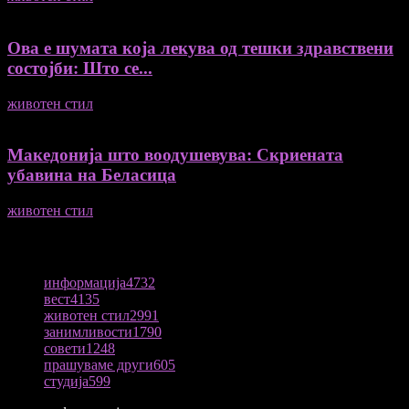
Ова е шумата која лекува од тешки здравствени
состојби: Што се...
животен стил
04/08/2026
Македонија што воодушевува: Скриената
убавина на Беласица
животен стил
04/08/2026
ПОПУЛАРНА КАТЕГОРИЈА
информација
4732
вест
4135
животен стил
2991
занимливости
1790
совети
1248
прашуваме други
605
студија
599