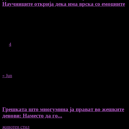
Научниците открија дека има врска со емоциите
August 2026
M
T
W
T
F
S
S
1
2
3
4
5
6
7
8
9
10
11
12
13
14
15
16
17
18
19
20
21
22
23
24
25
26
27
28
29
30
31
« Jun
Recent Posts
Грешката што многумина ја прават во жешките
денови: Наместо да го...
животен стил
04/08/2026