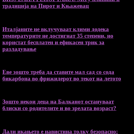
традиција на Пирот и Књажевац
Италјаните не вклучуваат клими додека
температурите не достигнат 35 степени, но
користат бесплатен и ефикасен трик за
разладување
Еве зошто треба да ставите мал сад со сода
бикарбона во фрижидерот во текот на летото
Зошто некои деца на Балканот остануваат
блиски со родителите и во зрелата возраст?
Дали икањето е навистина толку безопасно: