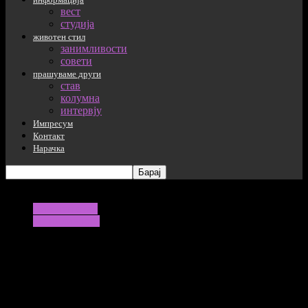
вест
студија
животен стил
занимливости
совети
прашуваме други
став
колумна
интервју
Импресум
Контакт
Нарачка
животен стил
занимливости
Листа на европски земји со најдобар
квалитет на водите за пливање, меѓу
нив и земји од нашиот регион