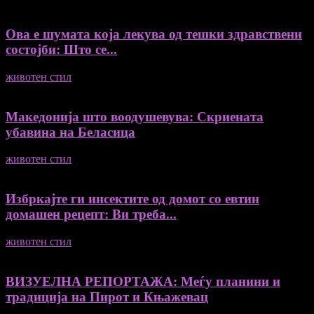
Ова е шумата која лекува од тешки здравствени
состојби: Што се...
животен стил
04/08/2026
Македонија што воодушевува: Скриената
убавина на Беласица
животен стил
04/08/2026
Избркајте ги инсектите од домот со евтин
домашен рецепт: Ви треба...
животен стил
23/06/2026
ВИЗУЕЛНА РЕПОРТАЖА: Меѓу планини и
традиција на Пирот и Књажевац