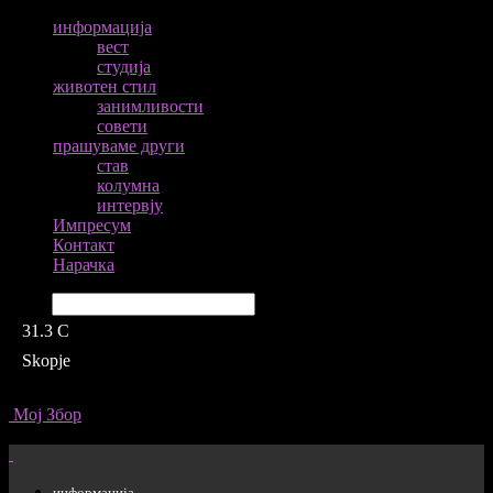
информација
вест
студија
животен стил
занимливости
совети
прашуваме други
став
колумна
интервју
Импресум
Контакт
Нарачка
Барај
31.3
C
Skopje
Мој Збор
информација