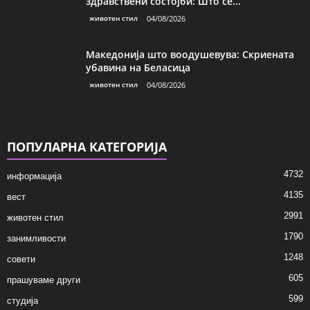
здравствени состојби: Што се...
животен стил
04/08/2026
Македонија што воодушевува: Скриената
убавина на Беласица
животен стил
04/08/2026
ПОПУЛАРНА КАТЕГОРИЈА
4732
информација
4135
вест
2991
животен стил
1790
занимливости
1248
совети
605
прашуваме други
599
студија