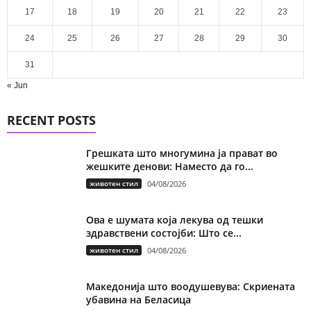
17
18
19
20
21
22
23
24
25
26
27
28
29
30
31
« Jun
RECENT POSTS
Грешката што многумина ја прават во
жешките денови: Наместо да го...
животен стил
04/08/2026
Ова е шумата која лекува од тешки
здравствени состојби: Што се...
животен стил
04/08/2026
Македонија што воодушевува: Скриената
убавина на Беласица