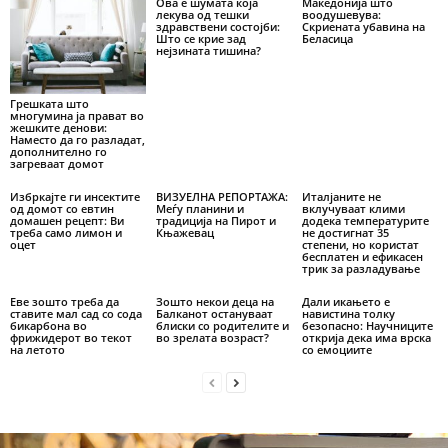
Ова е шумата која
Македонија што
лекува од тешки
воодушевува:
здравствени состојби:
Скриената убавина на
Што се крие зад
Беласица
нејзината тишина?
Грешката што
многумина ја прават во
жешките денови:
Наместо да го разладат,
дополнително го
загреваат домот
Избркајте ги инсектите
ВИЗУЕЛНА РЕПОРТАЖА:
Италјаните не
од домот со евтин
Меѓу планини и
вклучуваат клими
домашен рецепт: Ви
традиција на Пирот и
додека температурите
треба само лимон и
Књажевац
не достигнат 35
оцет
степени, но користат
бесплатен и ефикасен
трик за разладување
Еве зошто треба да
Зошто некои деца на
Дали икањето е
ставите мал сад со сода
Балканот остануваат
навистина толку
бикарбона во
блиски со родителите и
безопасно: Научниците
фрижидерот во текот
во зрелата возраст?
открија дека има врска
на летото
со емоциите