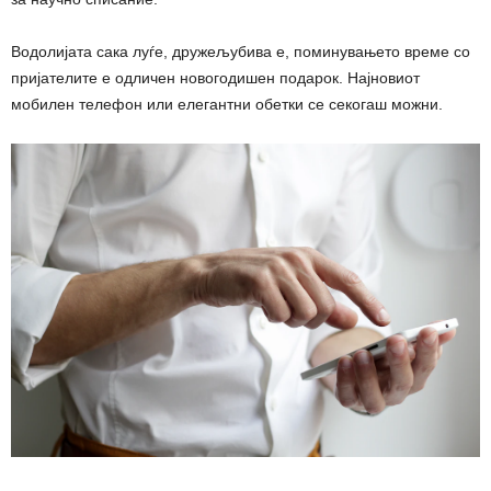
Водолијата сака луѓе, дружељубива е, поминувањето време со
пријателите е одличен новогодишен подарок. Најновиот
мобилен телефон или елегантни обетки се секогаш можни.