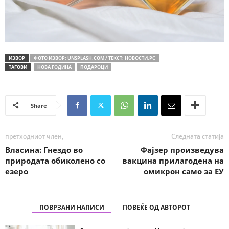
ИЗВОР
ФОТО ИЗВОР: UNSPLASH.COM / ТЕКСТ: НОВОСТИ.РС
ТАГОВИ
НОВА ГОДИНА
ПОДАРОЦИ
Share
претходниот член,
Следната статија
Власинa: Гнездо во
Фајзер произведува
природата обиколено со
вакцина прилагодена на
езеро
омикрон само за ЕУ
ПОВРЗАНИ НАПИСИ
ПОВЕЌЕ ОД АВТОРОТ