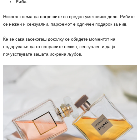
Риба
Никогаш нема да погрешите со вредно уметничко дело. Рибите
се нежни и сензуални, парфемот е одличен подарок за нив.
Ќе ве сака засекогаш доколку се обидете моментот на
подарување да го направите нежен, сензуален и да ја
почувствувате вашата искрена љубов.