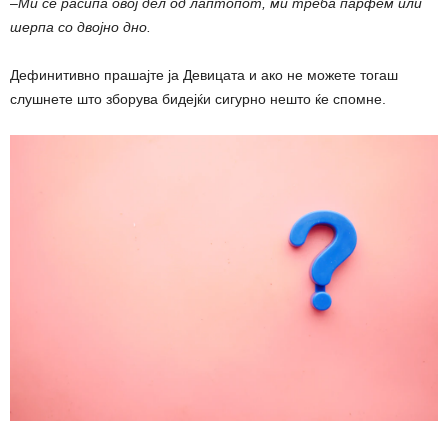
–
Ми се расипа овој дел од лаптопот, ми треба парфем или
шерпа со двојно дно.
Дефинитивно прашајте ја Девицата и ако не можете тогаш
слушнете што зборува бидејќи сигурно нешто ќе спомне.