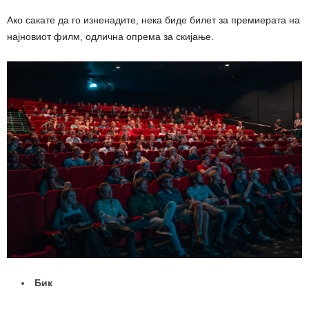
Ако сакате да го изненадите, нека биде билет за премиерата на
најновиот филм, одлична опрема за скијање.
Бик