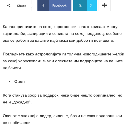
Facebook
X
Share
Карактеристиките на секој хороскопски знак откриваат многу
тајни желби, аспирации и соништа на секој поединец, особено
ако се работи за вашите најблиски кои добро ги познавате.
Погледнете како астрологијата ги толкува новогодишните желби
за секој хороскопски знак и олеснете им подароците на вашите
најблиски.
Овен
Кога станува збор за подарок, нека биде нешто оригинално, но
не и „досадно“.
Овенот е знак кој е лидер, силен е, брз и не сака подароци кои
се вообичаени.