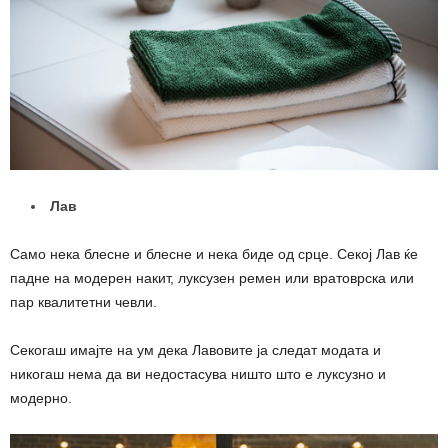
Лав
Само нека блесне и блесне и нека биде од срце. Секој Лав ќе
падне на модерен накит, луксузен ремен или вратоврска или
пар квалитетни чевли.
Секогаш имајте на ум дека Лавовите ја следат модата и
никогаш нема да ви недостасува ништо што е луксузно и
модерно.