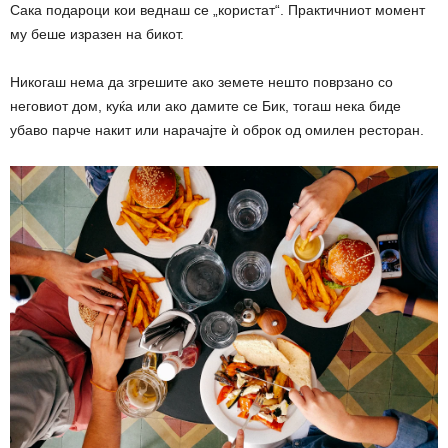
Сака подароци кои веднаш се „користат“. Практичниот момент
му беше изразен на бикот.
Никогаш нема да згрешите ако земете нешто поврзано со
неговиот дом, куќа или ако дамите се Бик, тогаш нека биде
убаво парче накит или нарачајте ѝ оброк од омилен ресторан.