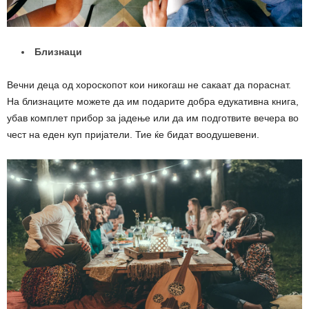
Близнаци
Вечни деца од хороскопот кои никогаш не сакаат да пораснат.
На близнаците можете да им подарите добра едукативна книга,
убав комплет прибор за јадење или да им подготвите вечера во
чест на еден куп пријатели. Тие ќе бидат воодушевени.