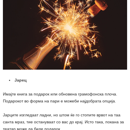
Јарец
Имајте книга за подарок или обновена грамофонска плоча.
Подарокот во форма на пари е можеби најдобрата опција.
Јарците изгледаат ладни, но штом ќе го стопите врвот на таа
санта мраз, тие остануваат со вас до крај. Исто така, покана за
театар може да биде подарок.