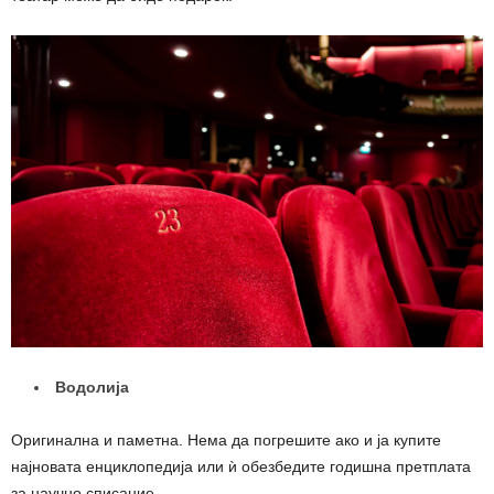
Водолија
Оригинална и паметна. Нема да погрешите ако и ја купите
најновата енциклопедија или ѝ обезбедите годишна претплата
за научно списание.