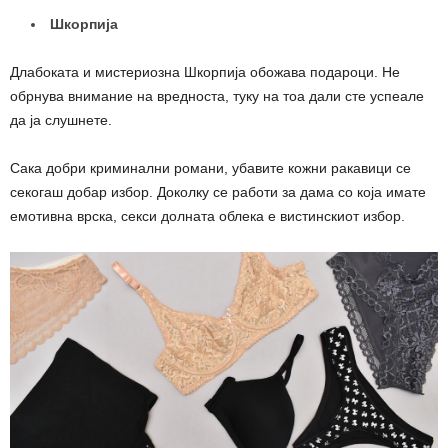
Шкорпија
Длабоката и мистериозна Шкорпија обожава подароци. Не
обрнува внимание на вредноста, туку на тоа дали сте успеале
да ја слушнете.
Сака добри криминални романи, убавите кожни ракавици се
секогаш добар избор. Доколку се работи за дама со која имате
емотивна врска, секси долната облека е вистинскиот избор.