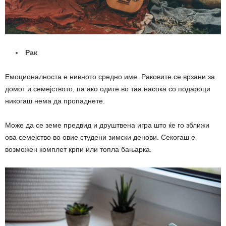
Рак
Емоционалноста е нивното средно име. Раковите се врзани за
домот и семејството, па ако одите во таа насока со подароци
никогаш нема да пропаднете.
Може да се земе предвид и друштвена игра што ќе го зближи
ова семејство во овие студени зимски денови. Секогаш е
возможен комплет крпи или топла бањарка.