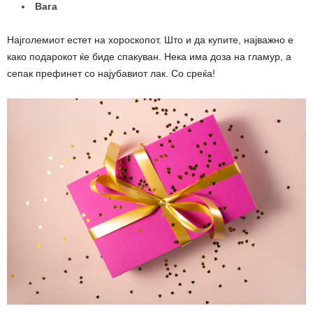
Вага
Најголемиот естет на хороскопот. Што и да купите, најважно е
како подарокот ќе биде спакуван. Нека има доза на гламур, а
сепак префинет со најубавиот лак. Со среќа!