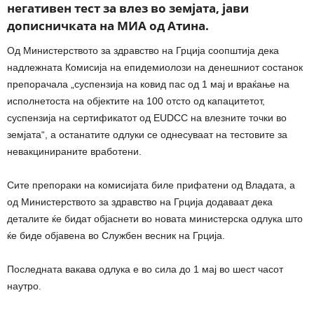
негативен тест за влез во земјата, јави
дописничката на МИА од Атина.
Од Министерството за здравство на Грција соопштија дека
надлежната Комисија на епидемиолози на денешниот состанок
препорачала „суспензија на ковид пас од 1 мај и враќање на
исполнетоста на објектите на 100 отсто од капацитетот,
суспензија на сертификатот од EUDCC на влезните точки во
земјата“, а останатите одлуки се однесуваат на тестовите за
невакцинираните вработени.
Сите препораки на комисијата биле прифатени од Владата, а
од Министерството за здравство на Грција додаваат дека
деталите ќе бидат објаснети во новата министерска одлука што
ќе биде објавена во Службен весник на Грција.
Последната вакава одлука е во сила до 1 мај во шест часот
наутро.