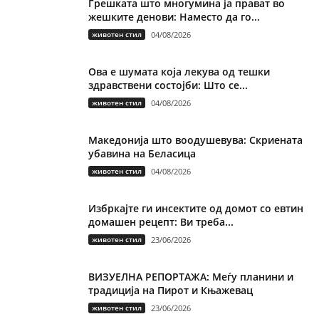
Грешката што многумина ја прават во
жешките денови: Наместо да го...
животен стил
04/08/2026
Ова е шумата која лекува од тешки
здравствени состојби: Што се...
животен стил
04/08/2026
Македонија што воодушевува: Скриената
убавина на Беласица
животен стил
04/08/2026
Избркајте ги инсектите од домот со евтин
домашен рецепт: Ви треба...
животен стил
23/06/2026
ВИЗУЕЛНА РЕПОРТАЖА: Меѓу планини и
традиција на Пирот и Књажевац
животен стил
23/06/2026