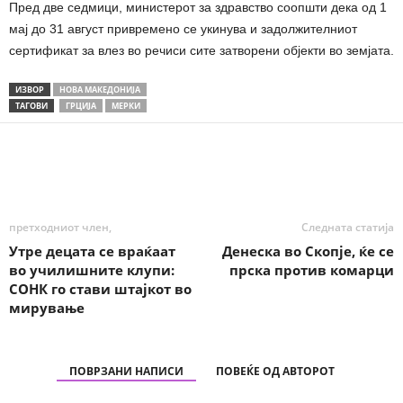
Пред две седмици, министерот за здравство соопшти дека од 1
мај до 31 август привремено се укинува и задолжителниот
сертификат за влез во речиси сите затворени објекти во земјата.
ИЗВОР
НОВА МАКЕДОНИЈА
ТАГОВИ
ГРЦИЈА
МЕРКИ
Share
претходниот член,
Следната статија
Утре децата се враќаат
Денеска во Скопје, ќе се
во училишните клупи:
прска против комарци
СОНК го стави штајкот во
мирување
ПОВРЗАНИ НАПИСИ
ПОВЕЌЕ ОД АВТОРОТ