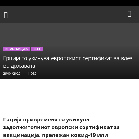
ИНФОРМАЦИЈА
ВЕСТ
Грција го укинува европскиот сертификат за влез
во државата
29/04/2022
952
Facebook
X
WhatsApp
Share
Грција привремено го укинува
задолжителниот европски сертификат за
вакцинација, прележан ковид-19 или