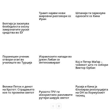
Трамп најави нови
Шпанија ги зајакнува
мировни разговори со
односите со Кина
Иран
Белгија ја засилува
безбедноста околу
замрзнатите руски
средства во ЕУ
Поранешен ученик
Израелските напади во
отвори оган во
јужен Либан се
Кој е Петер Маѓар –
училиште во Турција
интензивираат
човекот што го собори
Виктор Орбан
Велики Петок е денот
Русија и Кина ја
на Крстот: Страдањето
блокираа резолуцијата
Руското ГРУ ги
кое го промени светот
на ОН за Хормускиот
искористило ранливите
теснец
рутери ширум светот