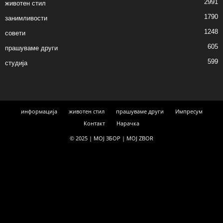
2991
животен стил
1790
занимливости
1248
совети
605
прашуваме други
599
студија
информација
животен стил
прашуваме други
Импресум
Контакт
Нарачка
© 2025 | МОЈ ЗБОР | MOJ ZBOR