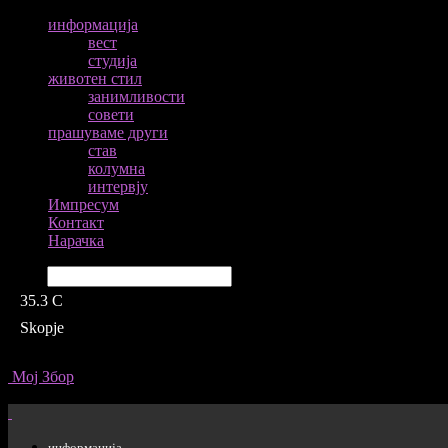
информација
вест
студија
животен стил
занимливости
совети
прашуваме други
став
колумна
интервју
Импресум
Контакт
Нарачка
Барај
35.3
C
Skopje
Мој Збор
информација