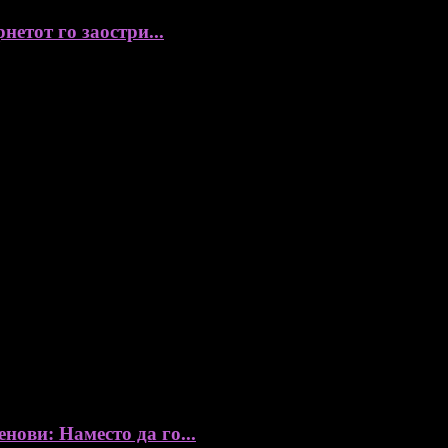
нетот го заостри...
ови: Наместо да го...