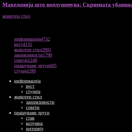
Македонија што воодушевува: Скриената убавин
животен стил
04/08/2026
ПОПУЛАРНА КАТЕГОРИЈА
информација
4732
вест
4135
животен стил
2991
занимливости
1790
совети
1248
прашуваме други
605
студија
599
информација
вест
студија
животен стил
занимливости
совети
прашуваме други
став
колумна
интервју