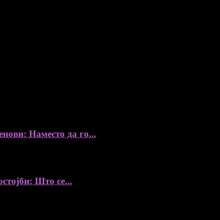
уредник
збор, без согласност на уредникот
ови: Наместо да го...
стојби: Што се...