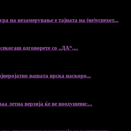
на незамерување е тајната на (не)успехот...
екогаш одговорете со „ДА“,...
јверојатно вашата врска наскоро...
а летна верзија ќе ве воодушеви:...