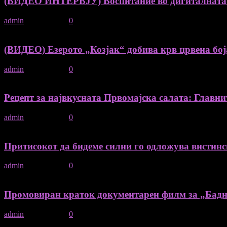
(ВИДЕО ИНТЕРВЈУ) Воспитание во дигиталната ер
admin
-
05/05/2026
0
(ВИДЕО) Езерото „Козјак“ добива крв црвена боја 
admin
-
05/05/2026
0
Рецепт за највкусната Првомајска салата: Главнит
admin
-
30/04/2026
0
Притисокот да бидеме силни го одложува вистин
admin
-
28/04/2026
0
Промовиран краток документарен филм за „Бадник
admin
-
28/04/2026
0