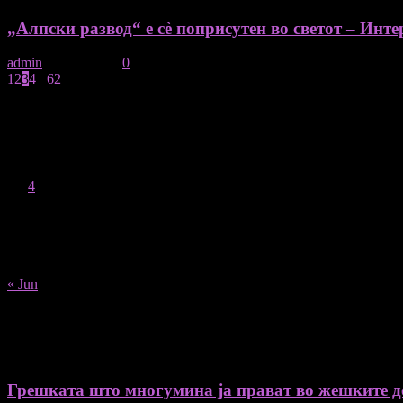
„Алпски развод“ е сѐ поприсутен во светот – Интер
admin
-
24/04/2026
0
1
2
3
4
...
62
страница 3 на 62
August 2026
M
T
W
T
F
S
S
1
2
3
4
5
6
7
8
9
10
11
12
13
14
15
16
17
18
19
20
21
22
23
24
25
26
27
28
29
30
31
« Jun
Recent Posts
Грешката што многумина ја прават во жешките ден