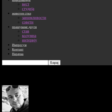
вест
студија
животен стил
занимливости
совети
прашуваме други
став
колумна
интервју
Импресум
Контакт
Нарачка
admin