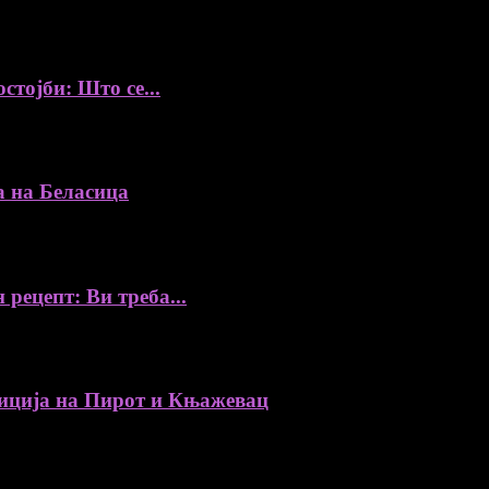
стојби: Што се...
а на Беласица
 рецепт: Ви треба...
ија на Пирот и Књажевац
, автори, ставови и информации.