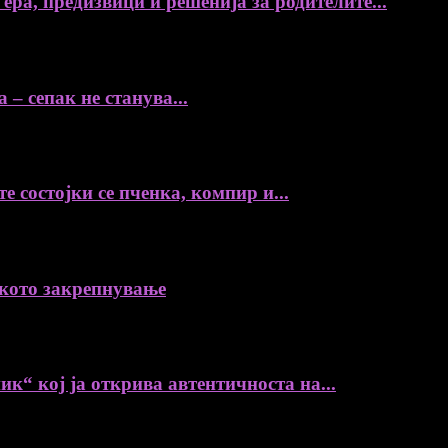
а, предизвици и решенија за родителите...
– сепак не станува...
е состојки се пченка, компир и...
ското закрепнување
“ кој ја открива автентичноста на...