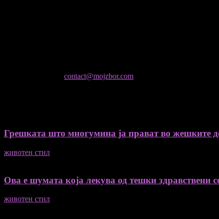
- Магдалена Стојмановиќ Константинов - Главен и одговорен 
- Миодраг Константинов - Автор
- Ристо Пауновски - Автор
Колумнисти на Мој збор
- Гоце Кузески
Не е дозволено преземање или копирање на содржините на Мој 
контактирајте не:
contact@mojzbor.com
ДУРИ И ПОВЕЌЕ ВЕСТИ
Грешката што многумина ја прават во жешките ден
животен стил
04/08/2026
Ова е шумата која лекува од тешки здравствени со
животен стил
04/08/2026