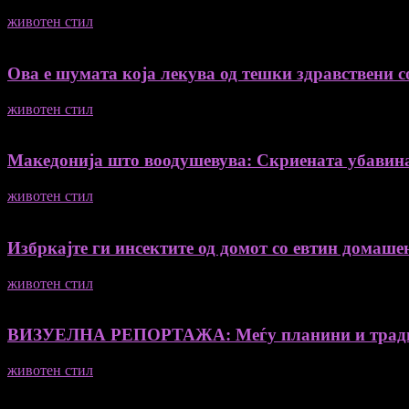
животен стил
04/08/2026
Ова е шумата која лекува од тешки здравствени со
животен стил
04/08/2026
Македонија што воодушевува: Скриената убавин
животен стил
04/08/2026
Избркајте ги инсектите од домот со евтин домашен
животен стил
23/06/2026
ВИЗУЕЛНА РЕПОРТАЖА: Меѓу планини и традиц
животен стил
23/06/2026
Медиум и платформа за промовирање на автентични мислители