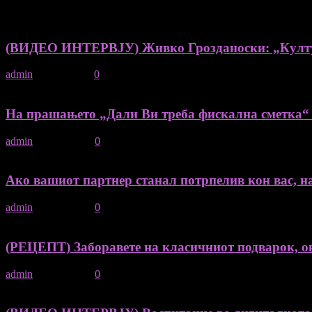
612 ПОСТОВИ
0 КОМЕНТАРИ
(ВИДЕО ИНТЕРВЈУ) Живко Грозданоски: „Култура 
admin
-
11/05/2026
0
На прашањето „Дали Ви треба фискална сметка“ с
admin
-
09/05/2026
0
Ако вашиот партнер станал потрпелив кон вас, на
admin
-
09/05/2026
0
(РЕЦЕПТ) Заборавете на класичниот подварок, ова
admin
-
05/05/2026
0