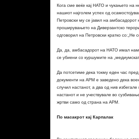
Кога сме веќе кај НАТО и чукањето на н
нашиот најголем успех од осамостојува
Петровски му се јавил на амбасадорот 
проширувањето на Диверзантско терорис
одговорил на Петровски кратко со:„Не с
Да, да, амбасадорот на НАТО имал нам
се убиени со куршумите на „медиумскат
Да потсетиме дека токму еден час пред 
документи на АРМ е заведено дека вое
случил настанот, а два од нив избегале
настанот и не учествувале во сузбивање
жртви само од страна на АРМ.
По масакрот кај Карпалак