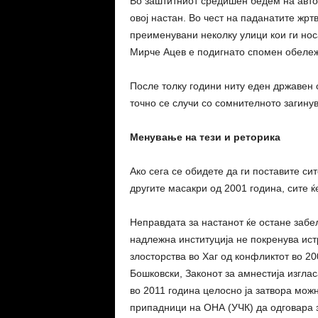
Во заштитниот средишен бедем на автоп
овој настан. Во чест на паданатите жрт
преименувани неколку улици кои ги нос
Мирче Ацев е подигнато спомен обележј
После толку години ниту еден државен о
точно се случи со сомнителното загину
Менување на тези и реторика
Ако сега се обидете да ги поставите с
другите масакри од 2001 година, сите ќ
Неправдата за настанот ќе остане забе
надлежна институција не покренува ист
злосторства во Хаг од конфликтот во 2
Бошковски, Законот за амнестија изгл
во 2011 година целосно ја затвора мож
припадници на ОНА (УЧК) да одговара 