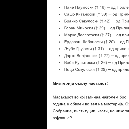
Нане Наумоски († 48) ─ од Приле
Сашо Китаноски († 39) ─ од Прил
Бранко Секулоски († 42) ─ од Пр
Горан Миноски († 29) ─ од Приле
Марко Деспотоски († 27) ─ од пр
Ердован Шабаноски († 20) ─ од 
Љубе Грујоски († 31) ─ од приле
Дарко Велјаноски († 27) ─ од при
Веби Рушитоски († 26) ─ од Прил
Пеце Секулоски († 29) ─ од прил
Мистерија околу настанот:
Масакарот во кој загинаа најголем број
година е обвиен во вел на мистерија. 
Собрание, институции, квоти, но никог
војуваше?