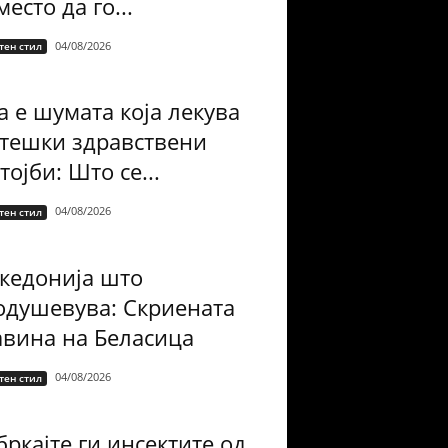
есто да го...
04/08/2026
тен стил
а е шумата која лекува
 тешки здравствени
тојби: Што се...
04/08/2026
тен стил
кедонија што
одушевува: Скриената
авина на Беласица
04/08/2026
тен стил
ркајте ги инсектите од