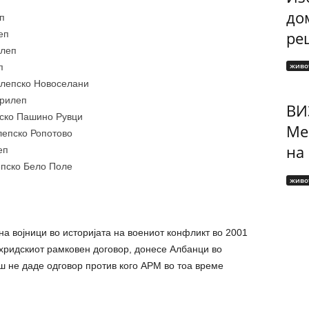
до
п
рец
еп
илеп
живо
п
илепско Новоселани
Прилеп
ВИ
пско Пашино Рувци
Ме
лепско Ропотово
на
еп
епско Бело Поле
живо
 на војници во историјата на воениот конфликт во 2001
Охридскиот рамковен договор, донесе Албанци во
аш не даде одговор против кого АРМ во тоа време