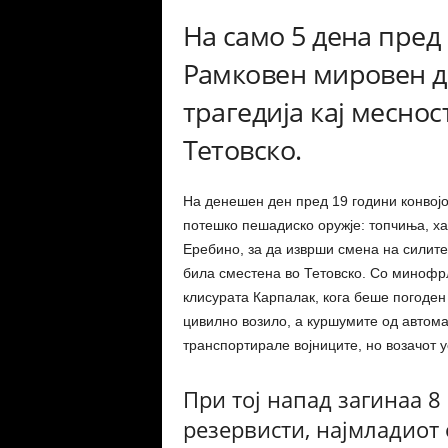
На само 5 дена пред
Рамковен мировен до
трагедија кај месно
Тетовско.
На денешен ден пред 19 години конвојо
потешко пешадиско оружје: топчиња, ха
Еребино, за да изврши смена на силите
била сместена во Тетовско. Со минофр
клисурата Карпалак, кога беше погоден
цивилно возило, а куршумите од автомат
транспортирале војниците, но возачот у
При тој напад загинаа 8
резервисти, најмладиот 