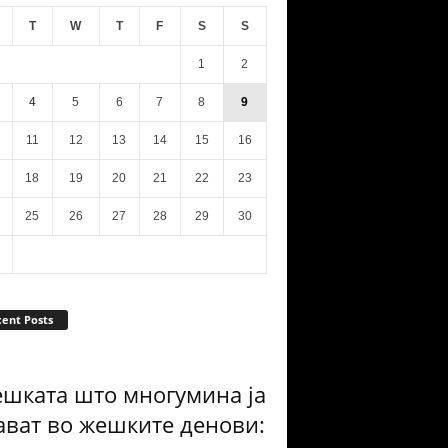
T
W
T
F
S
S
1
2
4
5
6
7
8
9
11
12
13
14
15
16
18
19
20
21
22
23
25
26
27
28
29
30
ent Posts
ешката што многумина ја
ават во жешките денови: