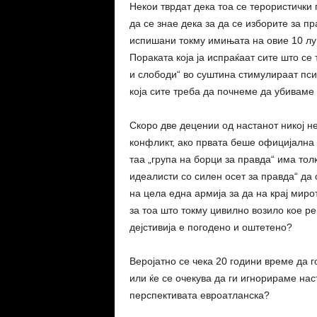
Некои тврдат дека тоа се терористички 
да се знае дека за да се изборите за 
испишани токму имињата на овие 10 луѓ
Пораката која ја испраќаат сите што се 
и слободи“ во суштина стимулираат псих
која сите треба да почнеме да убиваме 
Скоро две децении од настанот никој не
конфликт, ако првата беше официјална 
таа „група на борци за правда“ има тол
идеалисти со силен осет за правда“ да 
на цела една армија за да на крај миро
за тоа што токму цивилно возило кое ре
дејстивија е погодено и оштетено?
Веројатно се чека 20 години време да г
или ќе се очекува да ги игнорираме на
перспективата евроатланска?