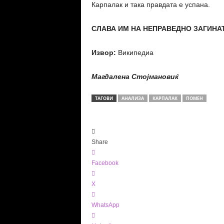
Карпалак и така правдата е успана.
СЛАВА ИМ НА НЕПРАВЕДНО ЗАГИНАТИ
Извор:
Википедиа
Магдалена Стојмановиќ
ТАГОВИ
АНАЛИЗА
КАРПАЛАК
ПОМЕН
Share
Facebook
X
WhatsApp