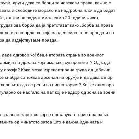
групи, други дека се борци за човекови права, важно е
правата и слободите морало на надгробна плоча да бидат
е, од кои најладиот имал само 20 години живот.
трудат ова борба да ја претстават како „борба за права
ологија на орда, во која владее сила, а не правда и во
за да издејствуваме правда.
 даде одговор кој беше втората страна во воениот
армија на држава која има свој суверенитет? Од каде
ку оружје? Како може изреволтирана група од „обични
се снабди со толкав арсенал на оружје и да дава отпор
творењето да се реши во нивна корист? Кој ќе одговара
гуларно се наоѓало на пат кој е надвор од зона за воени
о спласне жарот со кој се поставуваат овие прашања
станите од минатото затоа што е важна иднината и