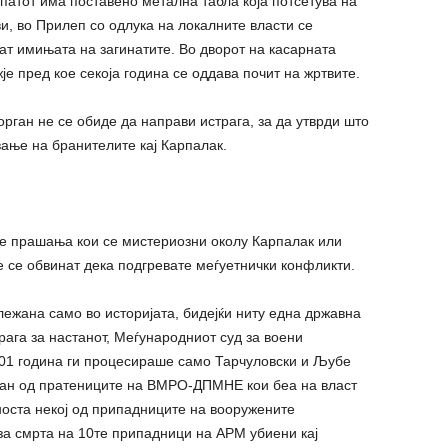
атот има поставено метална табла која потсетува на
ви, во Прилеп со одлука на локалните власти се
ат имињата на загинатите. Во дворот на касарната
е пред кое секоја година се оддава почит на жртвите.
рган не се обиде да направи истрага, за да утврди што
вање на бранителите кај Карпалак.
ите прашања кои се мистериозни околу Карпалак или
е се обвинат дека подгревате меѓуетнички конфликти.
лежана само во историјата, бидејќи ниту една државна
рага за настанот, Меѓународниот суд за воени
001 година ги процесираше само Тарчуловски и Љубе
асан од пратениците на ВМРО-ДПМНЕ кои беа на власт
носта некој од припадниците на вооружените
за смрта на 10те припадници на АРМ убиени кај