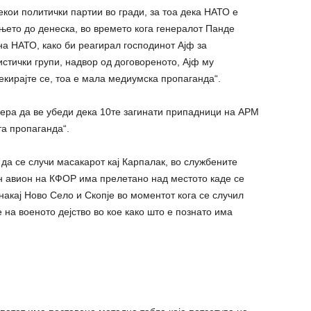
екои политички партии во гради, за тоа дека НАТО е
њето до денеска, во времето кога генералот Панде
на НАТО, како би реагирал господинот Ајф за
тички групи, надвор од договореното, Ајф му
екирајте се, тоа е мала медиумска пропаганда“.
ера да ве убеди дека 10те загинати припадници на АРМ
а пропаганда“.
да се случи масакарот кај Карпалак, во службените
н авион на КФОР има прелетано над местото каде се
 накај Ново Село и Скопје во моментот кога се случил
 на военото дејство во кое како што е познато има