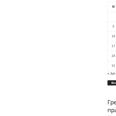
M
3
10
17
24
31
« Jun
Rec
Гр
пр