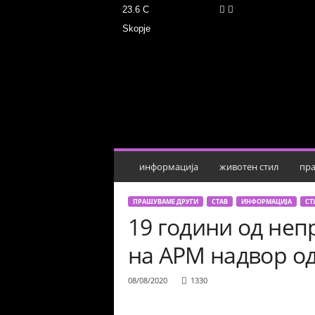
23.6
C
Skopje
М
о
ј
З
б
о
р
информација
животен стил
пра
ПРАШУВАМЕ ДРУГИ
СТАВ
ИНФОРМАЦИЈА
СТ
19 години од неп
на АРМ надвор од
08/08/2020
1330