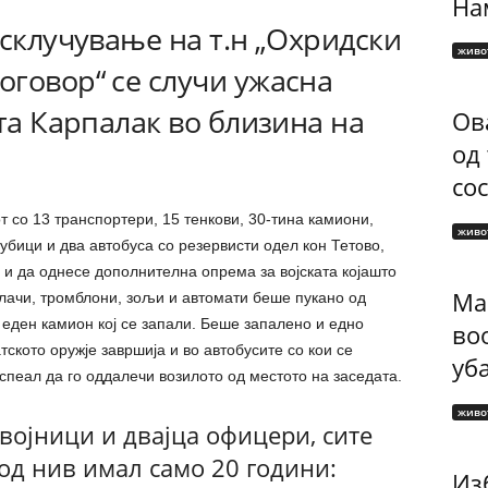
Нам
 склучување на т.н „Охридски
живо
говор“ се случи ужасна
ста Карпалак во близина на
Ов
од
сос
т со 13 транспортери, 15 тенкови, 30-тина камиони,
живо
убици и два автобуса со резервисти одел кон Тетово,
 и да однесе дополнителна опрема за војската којашто
Ма
лачи, тромблони, зољи и автомати беше пукано од
 еден камион кој се запали. Беше запалено и едно
во
ското оружје завршија и во автобусите со кои се
уб
спеал да го оддалечи возилото од местото на заседата.
живо
 војници и двајца офицери, сите
од нив имал само 20 години:
Изб