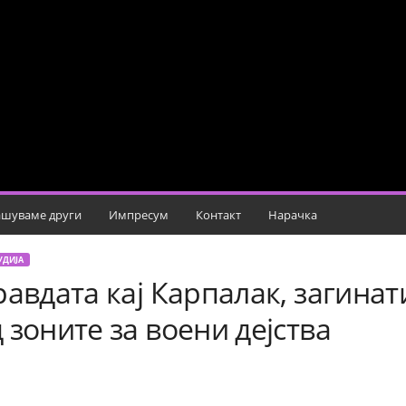
шуваме други
Импресум
Контакт
Нарачка
УДИЈА
равдата кај Карпалак, загина
 зоните за воени дејства