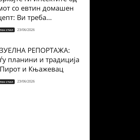
мот со евтин домашен
епт: Ви треба...
23/06/2026
тен стил
ЗУЕЛНА РЕПОРТАЖА:
ѓу планини и традиција
 Пирот и Књажевац
23/06/2026
тен стил