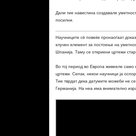
Дали тие навистина создавале уметност
посилни.
Научниците сè повеќе пронаоѓаат доказ
клучен елемент за постоење на уметнос
Шпанија. Таму се откриени цртежи стар
Во тој период во Европа живееле само 
цртежи. Сепак, некои научници ја оспор
Тие тврдат дека датумите можеби не се 
Германија. На неа има внимателно изр