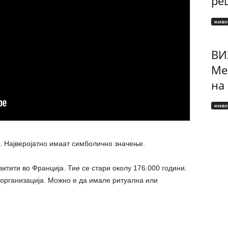
рец
живо
ВИ
Ме
на
живо
. Најверојатно имаат симболично значење.
актити во Франција. Тие се стари околу 176.000 години.
организација. Можно е да имале ритуална или