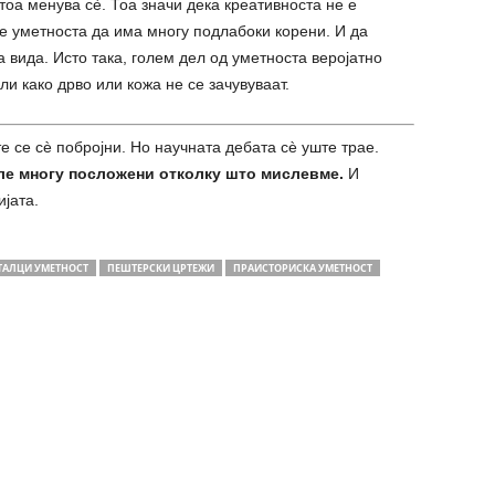
тоа менува сè. Тоа значи дека креативноста не е
е уметноста да има многу подлабоки корени. И да
 вида. Исто така, голем дел од уметноста веројатно
ли како дрво или кожа не се зачувуваат.
е се сè побројни. Но научната дебата сè уште трае.
иле многу посложени отколку што мислевме.
И
јата.
ТАЛЦИ УМЕТНОСТ
ПЕШТЕРСКИ ЦРТЕЖИ
ПРАИСТОРИСКА УМЕТНОСТ