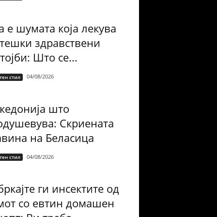
а е шумата која лекува
 тешки здравствени
тојби: Што се...
04/08/2026
тен стил
кедонија што
одушевува: Скриената
авина на Беласица
04/08/2026
тен стил
ркајте ги инсектите од
мот со евтин домашен