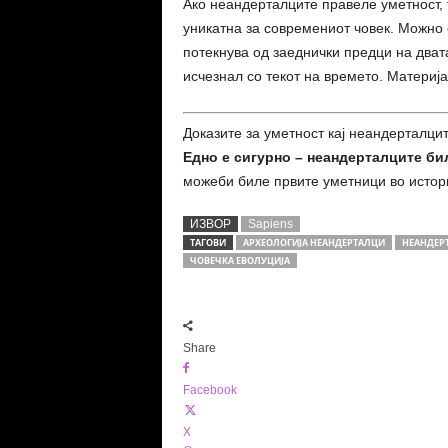
Ако неандерталците правеле уметност, 
уникатна за современиот човек. Можно 
потекнува од заеднички предци на двата
исчезнал со текот на времето. Материја
Доказите за уметност кај неандерталцит
Едно е сигурно – неандерталците б
можеби биле првите уметници во истори
ИЗВОР
Sapiens
ТАГОВИ
АРХЕОЛОГИЈА НЕАНДЕРТАЛЦИ
НЕАНДЕР
ЧОВЕЧКА ЕВОЛУЦИЈА
Share
Facebook
X