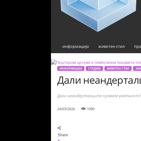
информација
животен стил
пра
ИНФОРМАЦИЈА
СТУДИЈА
ЖИВОТЕН СТИЛ
ЗА
Дали неандерталц
Дали неандерталците правеле уметност? 
24/03/2026
1090
Share