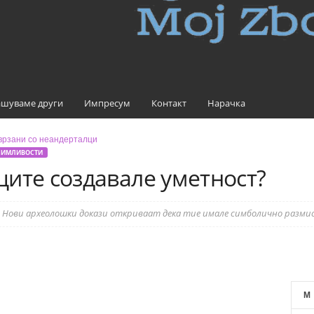
шуваме други
Импресум
Контакт
Нарачка
НИМЛИВОСТИ
ите создавале уметност?
Нови археолошки докази откриваат дека тие имале симболично разми
M