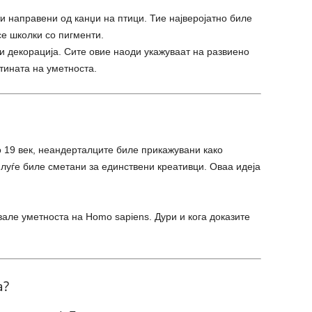
 направени од канџи на птици. Тие најверојатно биле
се школки со пигменти.
 декорација. Сите овие наоди укажуваат на развиено
тината на уметноста.
 19 век, неандерталците биле прикажувани како
луѓе биле сметани за единствени креативци. Оваа идеја
але уметноста на Homo sapiens. Дури и кога доказите
а?