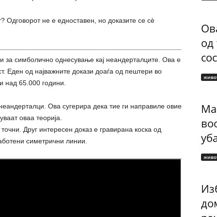
? Одговорот не е едноставен, но доказите се сè
Ов
од
сос
и за симболично однесување кај неандерталците. Ова е
т. Еден од најважните докази доаѓа од пештери во
живо
и над 65.000 години.
Ма
неандерталци. Ова сугерира дека тие ги направиле овие
уваат оваа теорија.
во
точни. Друг интересен доказ е гравирана коска од
уб
аботени симетрични линии.
живо
Изб
до