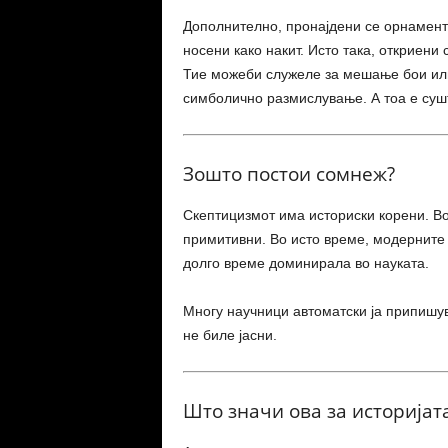
Дополнително, пронајдени се орнаменти
носени како накит. Исто така, откриени 
Тие можеби служеле за мешање бои или
симболично размислување. А тоа е суш
Зошто постои сомнеж?
Скептицизмот има историски корени. Во
примитивни. Во исто време, модерните 
долго време доминирала во науката.
Многу научници автоматски ја припишув
не биле јасни.
Што значи ова за историјат