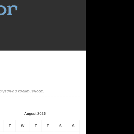
слување и креативност.
August 2026
T
W
T
F
S
S