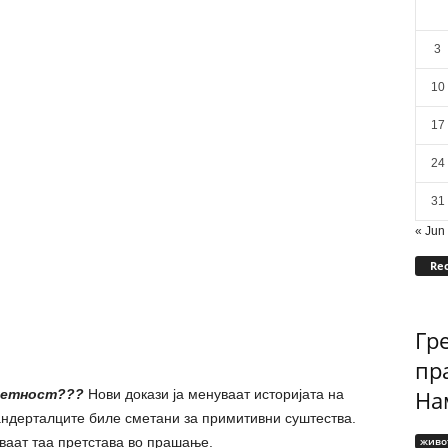
3
10
17
24
31
« Jun
Rec
Гр
пр
Нам
метност???
Нови докази ја менуваат историјата на
андерталците биле сметани за примитивни суштества.
ваат таа претстава во прашање.
живо