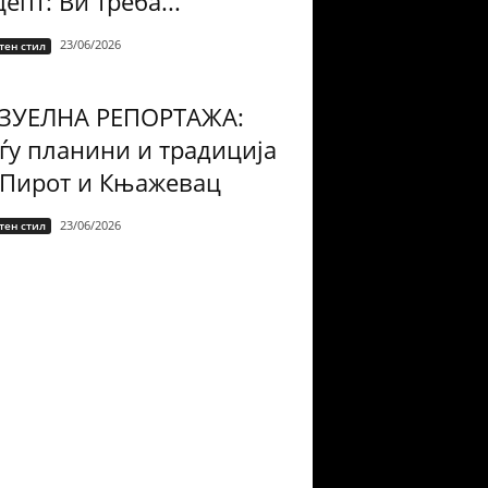
епт: Ви треба...
23/06/2026
тен стил
ЗУЕЛНА РЕПОРТАЖА:
ѓу планини и традиција
 Пирот и Књажевац
23/06/2026
тен стил