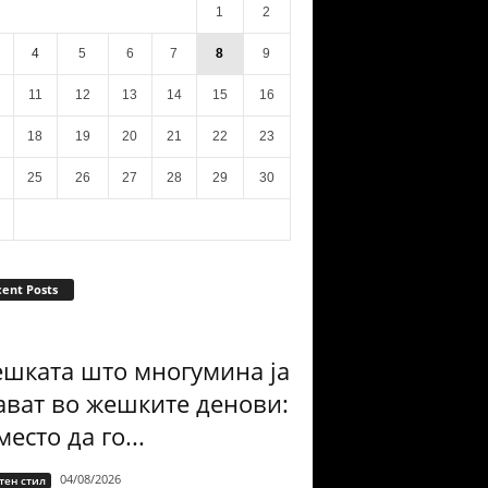
1
2
4
5
6
7
8
9
11
12
13
14
15
16
18
19
20
21
22
23
25
26
27
28
29
30
ent Posts
ешката што многумина ја
ават во жешките денови:
есто да го...
04/08/2026
тен стил