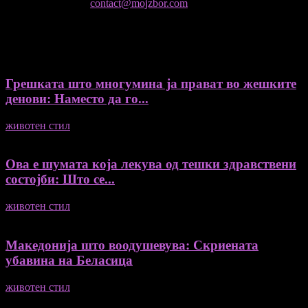
контактирајте не:
contact@mojzbor.com
ДУРИ И ПОВЕЌЕ ВЕСТИ
Грешката што многумина ја прават во жешките
денови: Наместо да го...
животен стил
04/08/2026
Ова е шумата која лекува од тешки здравствени
состојби: Што се...
животен стил
04/08/2026
Македонија што воодушевува: Скриената
убавина на Беласица
животен стил
04/08/2026