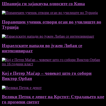
Шпанија ги зајакнува односите со Кина
Поранешен ученик отвори оган во училиште во
Турција
Израелските напади во јужен Либан се
интензивираат
Кој е Петер Маѓар – човекот што го собори
Виктор Орбан
Велики Петок е денот на Крстот: Страдањето кое
го промени светот