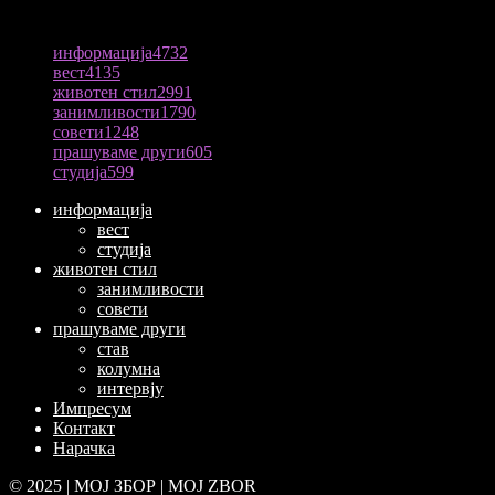
ПОПУЛАРНА КАТЕГОРИЈА
информација
4732
вест
4135
животен стил
2991
занимливости
1790
совети
1248
прашуваме други
605
студија
599
информација
вест
студија
животен стил
занимливости
совети
прашуваме други
став
колумна
интервју
Импресум
Контакт
Нарачка
© 2025 | МОЈ ЗБОР | MOJ ZBOR