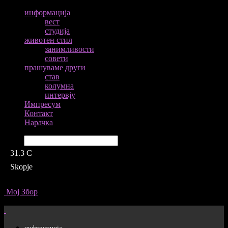
информација
вест
студија
животен стил
занимливости
совети
прашуваме други
став
колумна
интервју
Импресум
Контакт
Нарачка
Барај
31.3
C
Skopje
Мој Збор
информација