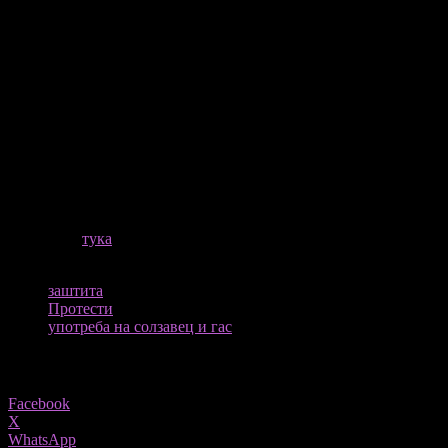
дигестивниот систем, да ги наполнат белите дробови со
вишок течност и да предизвикаат внатрешно крварење.
Џорт вели дека ова е причината зошто е важно веднаш да се
поминеме со вода за да се деконтаминираме и да се
ослободиме што побрзо од загадената облека. Тој не
препорачува да се користи млеко, како што тоа го прават
некои демонстранти, бидејќи тоа не е стерилно и може да
доведе до инфекции и понатамошна иритација. Кога телото ќе
почувствува толку штетно присуство, неговиот одбрамбен се
залагаат за акција.
Целата студија на
nationalgeographic.com
може да ја
прочитате
тука
ТАГОВИ
заштита
Протести
употреба на солзавец и гас
Share
Facebook
X
WhatsApp