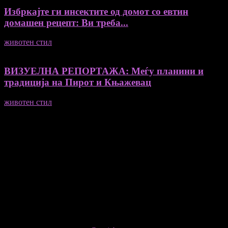
Избркајте ги инсектите од домот со евтин
домашен рецепт: Ви треба...
животен стил
23/06/2026
ВИЗУЕЛНА РЕПОРТАЖА: Меѓу планини и
традиција на Пирот и Књажевац
животен стил
23/06/2026
Медиум и платформа за промовирање на автентични
мислители, автори, ставови и информации.
- Магдалена Стојмановиќ Константинов - Главен и одговорен
уредник
- Миодраг Константинов - Автор
- Ристо Пауновски - Автор
Колумнисти на Мој збор
- Гоце Кузески
Не е дозволено преземање или копирање на содржините на
Мој збор, без согласност на уредникот