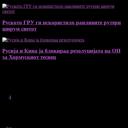
Руското ГРУ ги искористило ранливите рутери
ширум светот
Русија и Кина ја блокираа резолуцијата на ОН
за Хормускиот теснец
August 2026
M
T
W
T
F
S
S
1
2
3
4
5
6
7
8
9
10
11
12
13
14
15
16
17
18
19
20
21
22
23
24
25
26
27
28
29
30
31