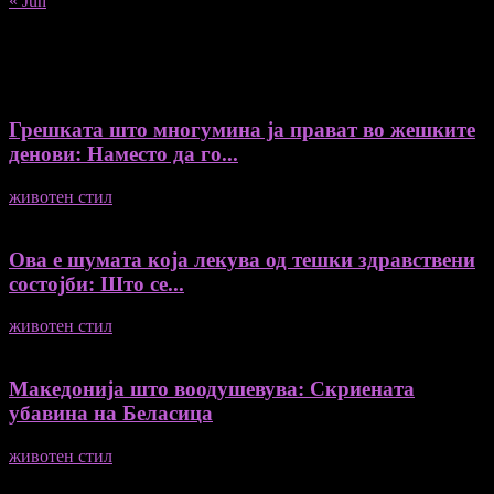
« Jun
Recent Posts
Грешката што многумина ја прават во жешките
денови: Наместо да го...
животен стил
04/08/2026
Ова е шумата која лекува од тешки здравствени
состојби: Што се...
животен стил
04/08/2026
Македонија што воодушевува: Скриената
убавина на Беласица
животен стил
04/08/2026