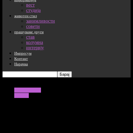
вест
студија
животен стил
занимливости
совети
прашуваме други
став
колумна
интервју
Импресум
Контакт
Нарачка
информација
студија
Протестите за убиството на Џорџ
Флојд и зголемена полициска
бруталност