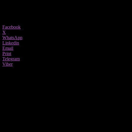
07/06/2020
1329
Share
Facebook
X
WhatsApp
Linkedin
Email
Print
Telegram
Viber
Масовни протести во пресрет на
смртта на Џорџ Флојд се раширија низ
целиот свет, а на некои места
демонстрантите се сузбиваат со
солзавец, гумени куршуми, пиштоли за
зашемутување и други тактики
наменети за контрола на толпите.