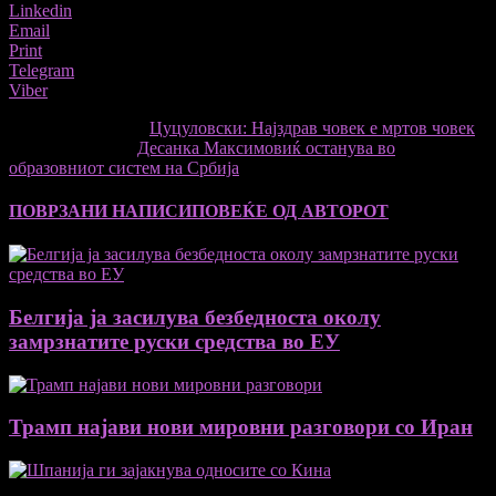
Linkedin
Email
Print
Telegram
Viber
претходниот член,
Цуцуловски: Најздрав човек е мртов човек
Следната статија
Десанка Максимовиќ останува во
образовниот систем на Србија
ПОВРЗАНИ НАПИСИ
ПОВЕЌЕ ОД АВТОРОТ
Белгија ја засилува безбедноста околу
замрзнатите руски средства во ЕУ
Трамп најави нови мировни разговори со Иран