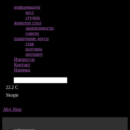
информација
вест
студија
животен стил
занимливости
совети
прашуваме други
став
колумна
интервју
Импресум
Контакт
Нарачка
Барај
22.2
C
Skopje
Мој Збор
информација