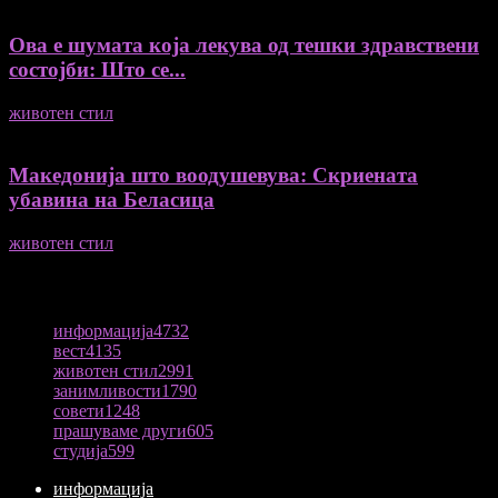
Ова е шумата која лекува од тешки здравствени
состојби: Што се...
животен стил
04/08/2026
Македонија што воодушевува: Скриената
убавина на Беласица
животен стил
04/08/2026
ПОПУЛАРНА КАТЕГОРИЈА
информација
4732
вест
4135
животен стил
2991
занимливости
1790
совети
1248
прашуваме други
605
студија
599
информација