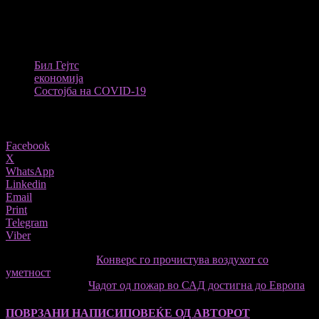
придонесе за уште 37 милиони луѓе. таквата состојба.
Извор
: Still ;
ТАГОВИ
Бил Гејтс
економија
Состојба на COVID-19
Share
Facebook
X
WhatsApp
Linkedin
Email
Print
Telegram
Viber
претходниот член,
Конверс го прочистува воздухот со
уметност
Следната статија
Чадот од пожар во САД достигна до Европа
ПОВРЗАНИ НАПИСИ
ПОВЕЌЕ ОД АВТОРОТ