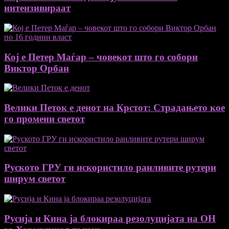
интензивираат
Кој е Петер Маѓар – човекот што го собори
Виктор Орбан
Велики Петок е денот на Крстот: Страдањето кое
го промени светот
Руското ГРУ ги искористило ранливите рутери
ширум светот
Русија и Кина ја блокираа резолуцијата на ОН