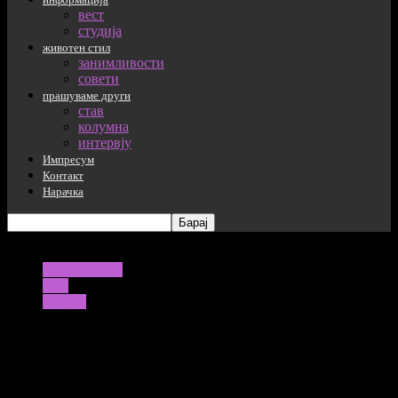
вест
студија
животен стил
занимливости
совети
прашуваме други
став
колумна
интервју
Импресум
Контакт
Нарачка
информација
вест
студија
Поради вирусот корона, бројот на
сиромашни луѓе во светот е поголем за
37 милиони