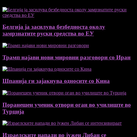
Белгија ја засилува безбедноста околу
замрзнатите руски средства во ЕУ
Трамп најави нови мировни разговори со Иран
Шпанија ги зајакнува односите со Кина
Поранешен ученик отвори оган во училиште во
Турција
Израелските напади во јужен Либан се