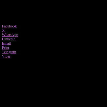
16/09/2020
1256
Share
Facebook
X
WhatsApp
Linkedin
Email
Print
Telegram
Viber
Бил Гејтс истакна дека вирусот ја
продлабочи социјалната и економската
нееднаквост во области како што се
образованието, приходите и пристапот
до здравствени услуги.
Пандемијата на вирусот корона го
поништи напредокот во