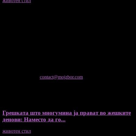
животен стил
23/06/2026
Медиум и платформа за промовирање на автентични
мислители, автори, ставови и информации.
- Магдалена Стојмановиќ Константинов - Главен и одговорен
уредник
- Миодраг Константинов - Автор
- Ристо Пауновски - Автор
Колумнисти на Мој збор
- Гоце Кузески
Не е дозволено преземање или копирање на содржините на
Мој збор, без согласност на уредникот
контактирајте не:
contact@mojzbor.com
ДУРИ И ПОВЕЌЕ ВЕСТИ
Грешката што многумина ја прават во жешките
денови: Наместо да го...
животен стил
04/08/2026