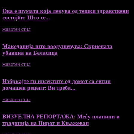
Ова е шумата која лекува од тешки здравствени
состојби: Што се...
животен стил
04/08/2026
Македонија што воодушевува: Скриената
убавина на Беласица
животен стил
04/08/2026
Избркајте ги инсектите од домот со евтин
домашен рецепт: Ви треба...
животен стил
23/06/2026
ВИЗУЕЛНА РЕПОРТАЖА: Меѓу планини и
традиција на Пирот и Књажевац