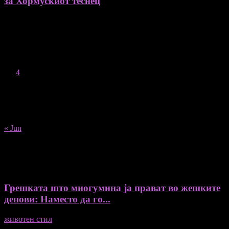
за Хормускиот теснец
August 2026
M
T
W
T
F
S
S
1
2
3
4
5
6
7
8
9
10
11
12
13
14
15
16
17
18
19
20
21
22
23
24
25
26
27
28
29
30
31
« Jun
Recent Posts
Грешката што многумина ја прават во жешките
денови: Наместо да го...
животен стил
04/08/2026