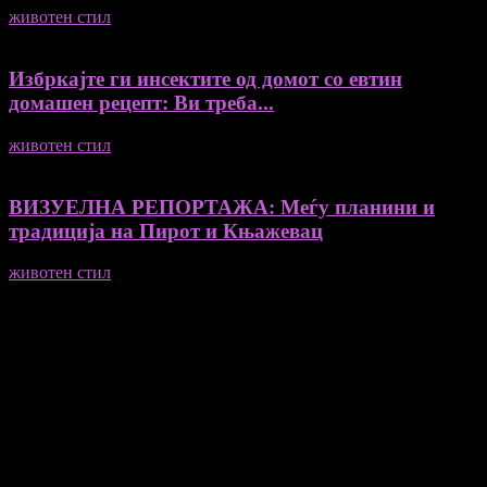
животен стил
04/08/2026
Избркајте ги инсектите од домот со евтин
домашен рецепт: Ви треба...
животен стил
23/06/2026
ВИЗУЕЛНА РЕПОРТАЖА: Меѓу планини и
традиција на Пирот и Књажевац
животен стил
23/06/2026
Медиум и платформа за промовирање на автентични
мислители, автори, ставови и информации.
- Магдалена Стојмановиќ Константинов - Главен и одговорен
уредник
- Миодраг Константинов - Автор
- Ристо Пауновски - Автор
Колумнисти на Мој збор
- Гоце Кузески