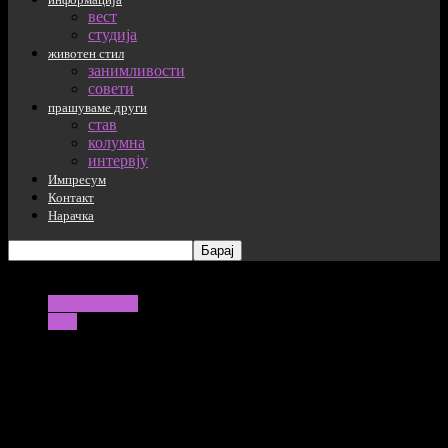
вест
студија
животен стил
занимливости
совети
прашуваме други
став
колумна
интервју
Импресум
Контакт
Нарачка
информација
вест
И покрај револуцијата на архитектите,
Шилегов не се откажува од намерата за
изгледот на Универзална сала