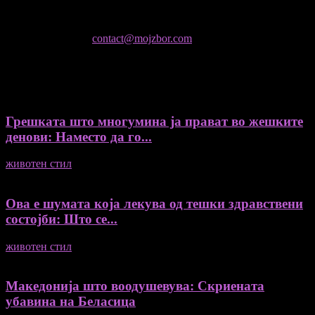
Не е дозволено преземање или копирање на содржините на
Мој збор, без согласност на уредникот
контактирајте не:
contact@mojzbor.com
ДУРИ И ПОВЕЌЕ ВЕСТИ
Грешката што многумина ја прават во жешките
денови: Наместо да го...
животен стил
04/08/2026
Ова е шумата која лекува од тешки здравствени
состојби: Што се...
животен стил
04/08/2026
Македонија што воодушевува: Скриената
убавина на Беласица