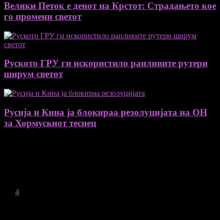
Велики Петок е денот на Крстот: Страдањето кое
го промени светот
Руското ГРУ ги искористило ранливите рутери
ширум светот
Русија и Кина ја блокираа резолуцијата на ОН
за Хормускиот теснец
August 2026
M
T
W
T
F
S
S
1
2
3
4
5
6
7
8
9
10
11
12
13
14
15
16
17
18
19
20
21
22
23