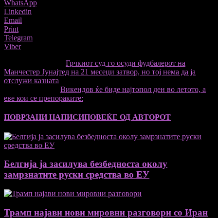
WhatsApp
Linkedin
Email
Print
Telegram
Viber
претходниот член,
Грчкиот суд го осуди фудбалерот на
Манчестер Јунајтед на 21 месеци затвор, но тој нема да ја
отслужи казната
Следната статија
Викендов ќе биде најтопол ден во летото, а
еве кои се препораките:
ПОВРЗАНИ НАПИСИ
ПОВЕЌЕ ОД АВТОРОТ
Белгија ја засилува безбедноста околу
замрзнатите руски средства во ЕУ
Трамп најави нови мировни разговори со Иран