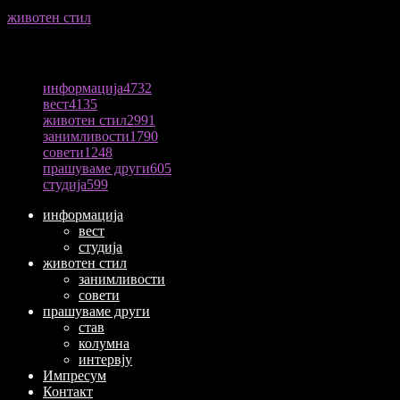
животен стил
04/08/2026
ПОПУЛАРНА КАТЕГОРИЈА
информација
4732
вест
4135
животен стил
2991
занимливости
1790
совети
1248
прашуваме други
605
студија
599
информација
вест
студија
животен стил
занимливости
совети
прашуваме други
став
колумна
интервју
Импресум
Контакт