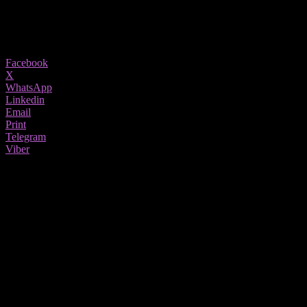
26/08/2020
1215
Share
Facebook
X
WhatsApp
Linkedin
Email
Print
Telegram
Viber
Изминатите неколку недели актуелна
тема е иднината на Универзална сала.
Во јавноста се прошири вест дека град Скопје планира
изградба на нова Универзална сала и целосно менување на
изгледот на постојната.
Архитектската фела во Македонија едногласно се спротистави
на идејата на град Скопје, истакнувајќи дека Универзална сала
носи многу спомени и обележја за Скопје.