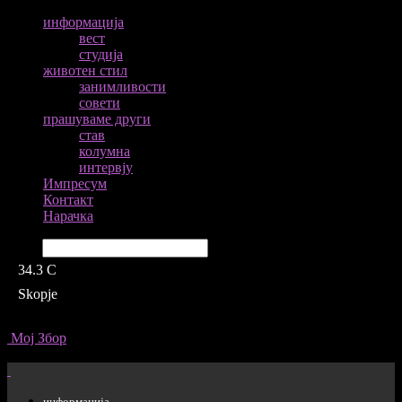
информација
вест
студија
животен стил
занимливости
совети
прашуваме други
став
колумна
интервју
Импресум
Контакт
Нарачка
Барај
34.3
C
Skopje
Мој Збор
информација