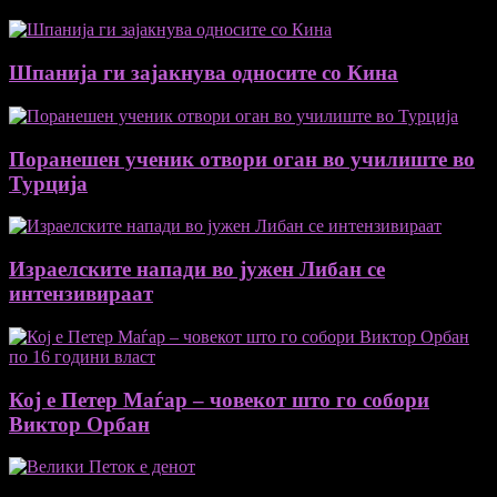
Шпанија ги зајакнува односите со Кина
Поранешен ученик отвори оган во училиште во
Турција
Израелските напади во јужен Либан се
интензивираат
Кој е Петер Маѓар – човекот што го собори
Виктор Орбан