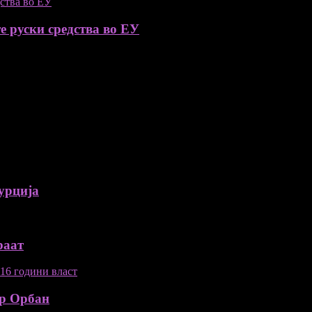
е руски средства во ЕУ
урција
раат
ор Орбан