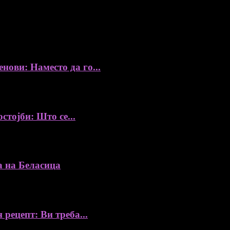
ови: Наместо да го...
стојби: Што се...
а на Беласица
 рецепт: Ви треба...