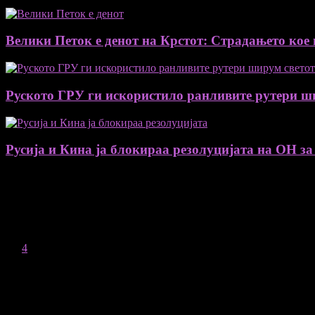
Велики Петок е денот на Крстот: Страдањето кое 
Руското ГРУ ги искористило ранливите рутери ш
Русија и Кина ја блокираа резолуцијата на ОН за
August 2026
M
T
W
T
F
S
S
1
2
3
4
5
6
7
8
9
10
11
12
13
14
15
16
17
18
19
20
21
22
23
24
25
26
27
28
29
30
31