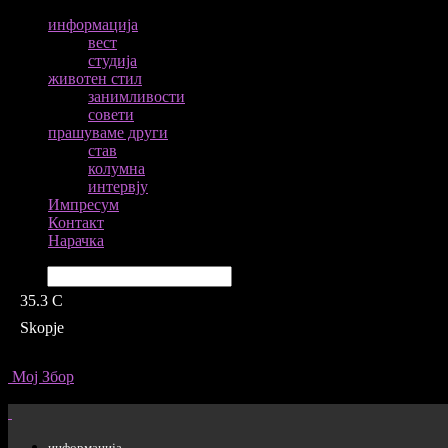
информација
вест
студија
животен стил
занимливости
совети
прашуваме други
став
колумна
интервју
Импресум
Контакт
Нарачка
Барај
35.3
C
Skopje
Мој Збор
информација