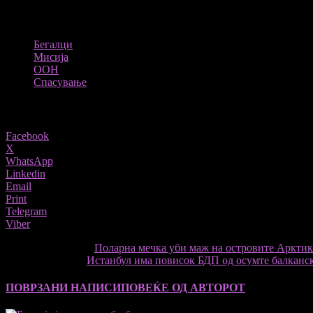
Извор : BBC;
ТАГОВИ
Бегалци
Мисија
ООН
Спасување
Share
Facebook
X
WhatsApp
Linkedin
Email
Print
Telegram
Viber
претходниот член,
Поларна мечка уби маж на островите Аркти
Следната статија
Истанбул има повисок БДП од осумте балканск
ПОВРЗАНИ НАПИСИ
ПОВЕЌЕ ОД АВТОРОТ