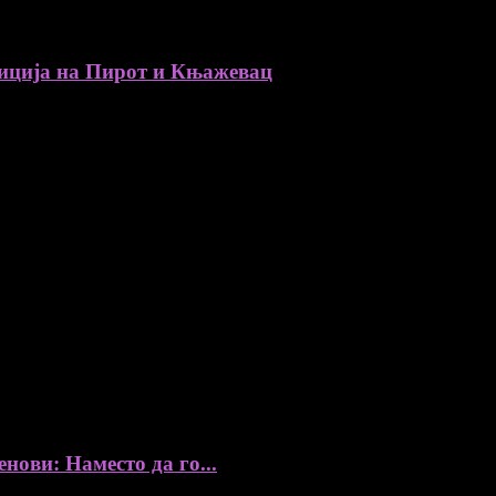
ија на Пирот и Књажевац
, автори, ставови и информации.
уредник
збор, без согласност на уредникот
ови: Наместо да го...