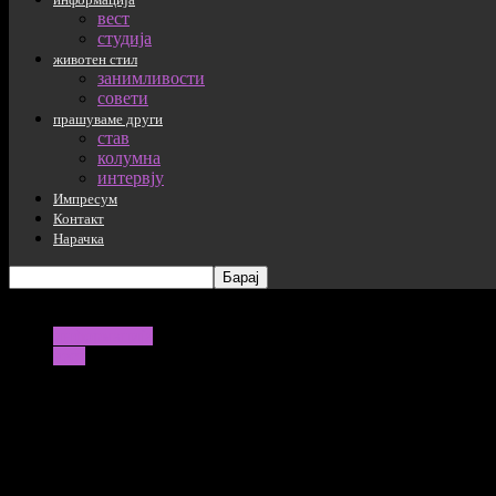
вест
студија
животен стил
занимливости
совети
прашуваме други
став
колумна
интервју
Импресум
Контакт
Нарачка
информација
вест
Десетици евакуирани од преоптоварени
30/08/2020
1282