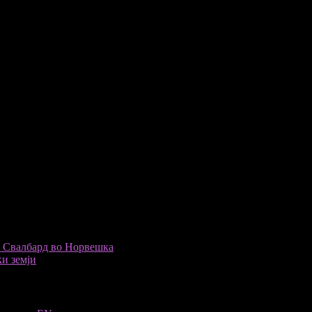
к Свалбард во Норвешка
и земји