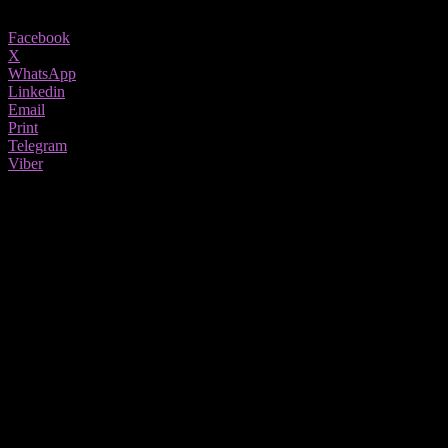
Share
Facebook
X
WhatsApp
Linkedin
Email
Print
Telegram
Viber
Спасување мигранти: Десетици евакуи
Италијанскиот крајбрежен дом евакуираше 49 мигранти од брод
Екипажот на Луис Мишел изјави дека е преоптовар
Останатите мигранти подоцна беа пренесени во поголем брод, 
Агенцијата за бегалци на ООН соопшти дека, как
треба да им се дозволи безбедно да тргнуваат.
Според податоците на ООН, 443 лица починале или исчезнале о