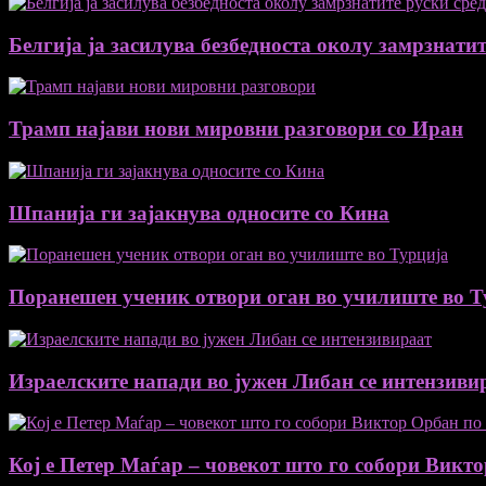
Белгија ја засилува безбедноста околу замрзнатит
Трамп најави нови мировни разговори со Иран
Шпанија ги зајакнува односите со Кина
Поранешен ученик отвори оган во училиште во Т
Израелските напади во јужен Либан се интензиви
Кој е Петер Маѓар – човекот што го собори Викт