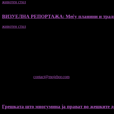
животен стил
23/06/2026
ВИЗУЕЛНА РЕПОРТАЖА: Меѓу планини и традиц
животен стил
23/06/2026
Медиум и платформа за промовирање на автентични мислители
- Магдалена Стојмановиќ Константинов - Главен и одговорен 
- Миодраг Константинов - Автор
- Ристо Пауновски - Автор
Колумнисти на Мој збор
- Гоце Кузески
Не е дозволено преземање или копирање на содржините на Мој 
контактирајте не:
contact@mojzbor.com
ДУРИ И ПОВЕЌЕ ВЕСТИ
Грешката што многумина ја прават во жешките ден