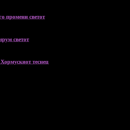
го промени светот
ирум светот
 Хормускиот теснец