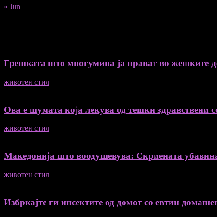
« Jun
Recent Posts
Грешката што многумина ја прават во жешките ден
животен стил
04/08/2026
Ова е шумата која лекува од тешки здравствени со
животен стил
04/08/2026
Македонија што воодушевува: Скриената убавин
животен стил
04/08/2026
Избркајте ги инсектите од домот со евтин домашен